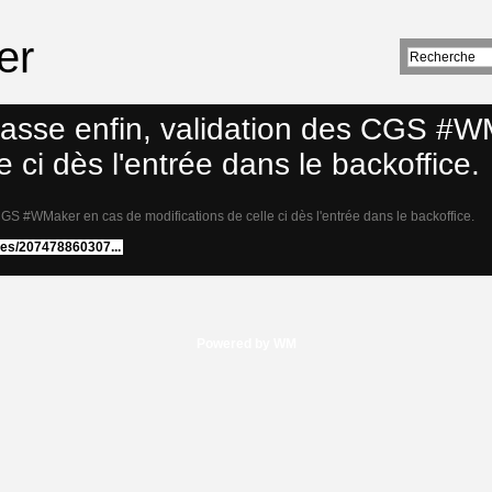
er
sse enfin, validation des CGS #W
e ci dès l'entrée dans le backoffice.
S #WMaker en cas de modifications de celle ci dès l'entrée dans le backoffice.
ses/207478860307...
Powered by WM