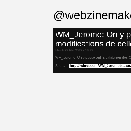
@webzinemak
WM_Jerome: On y pa
modifications de cell
Mardi 29 Mai 2012 - 16:29
WM_Jerome: On y passe enfin, validation des CG
Source :
http://twitter.com/WM_Jerome/statu