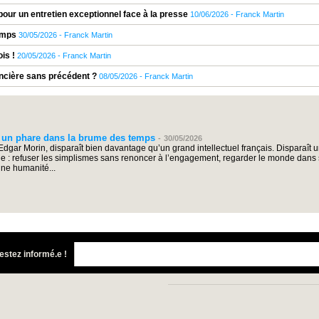
ur un entretien exceptionnel face à la presse
10/06/2026
-
Franck Martin
emps
30/05/2026
-
Franck Martin
ois !
20/05/2026
-
Franck Martin
ncière sans précédent ?
08/05/2026
-
Franck Martin
 un phare dans la brume des temps
-
30/05/2026
Edgar Morin, disparaît bien davantage qu’un grand intellectuel français. Disparaît 
e : refuser les simplismes sans renoncer à l’engagement, regarder le monde dan
une humanité...
estez informé.e !