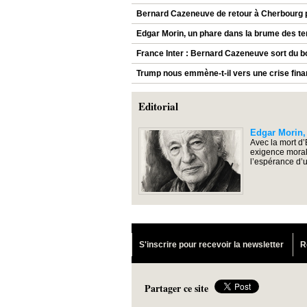
Bernard Cazeneuve de retour à Cherbourg po
Edgar Morin, un phare dans la brume des t
France Inter : Bernard Cazeneuve sort du b
Trump nous emmène-t-il vers une crise fina
Editorial
Edgar Morin,
Avec la mort d’
exigence moral
l’espérance d’
S'inscrire pour recevoir la newsletter
R
Partager ce site