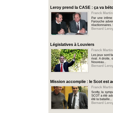
Leroy prend la CASE : ça va béto
Franck Martin
Par une infime
Farouche advers
réactionnaires. 
Bernard Lero
Législatives à Louviers
Franck Martin
Les jeux sont fa
rival. A droite
Nouveau...
Bernard Lero
Mission accomplie : le Scot est 
Franck Martin
Scotty, la symp
SCOT a été adop
été la bataille...
Bernard Lero