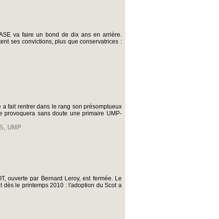
ASE va faire un bond de dix ans en arrière.
nt ses convictions, plus que conservatrices :
le a fait rentrer dans le rang son présomptueux
ielle provoquera sans doute une primaire UMP-
S
,
UMP
T, ouverte par Bernard Leroy, est fermée. Le
 dès le printemps 2010 : l'adoption du Scot a