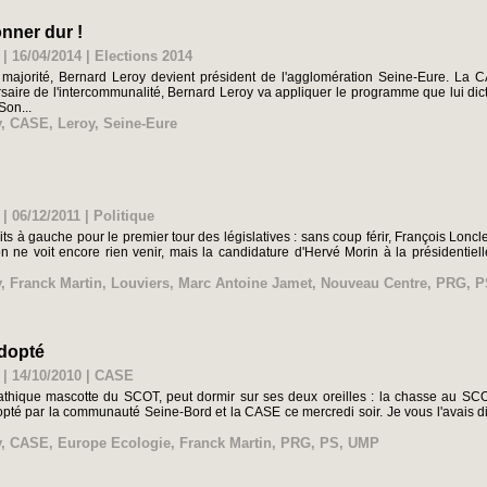
nner dur !
 | 16/04/2014
|
Elections 2014
 majorité, Bernard Leroy devient président de l'agglomération Seine-Eure. La C
aire de l'intercommunalité, Bernard Leroy va appliquer le programme que lui dicte
Son...
y
,
CASE
,
Leroy
,
Seine-Eure
 | 06/12/2011
|
Politique
its à gauche pour le premier tour des législatives : sans coup férir, François Lonc
, on ne voit encore rien venir, mais la candidature d'Hervé Morin à la président
y
,
Franck Martin
,
Louviers
,
Marc Antoine Jamet
,
Nouveau Centre
,
PRG
,
P
adopté
 | 14/10/2010
|
CASE
athique mascotte du SCOT, peut dormir sur ses deux oreilles : la chasse au SCO
té par la communauté Seine-Bord et la CASE ce mercredi soir. Je vous l'avais dit
y
,
CASE
,
Europe Ecologie
,
Franck Martin
,
PRG
,
PS
,
UMP