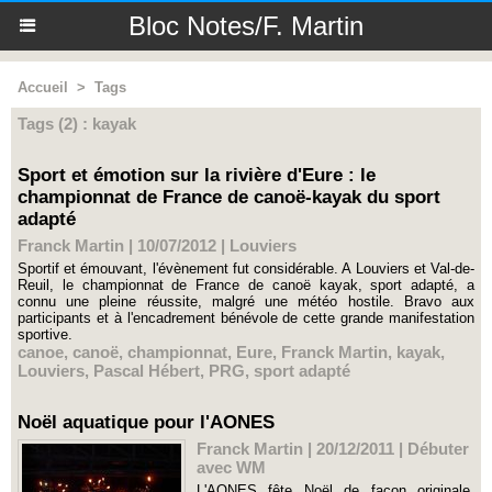
Bloc Notes/F. Martin
Accueil
>
Tags
Tags (2) : kayak
Sport et émotion sur la rivière d'Eure : le
championnat de France de canoë-kayak du sport
adapté
Franck Martin | 10/07/2012
|
Louviers
Sportif et émouvant, l'évènement fut considérable. A Louviers et Val-de-
Reuil, le championnat de France de canoë kayak, sport adapté, a
connu une pleine réussite, malgré une météo hostile. Bravo aux
participants et à l'encadrement bénévole de cette grande manifestation
sportive.
canoe
,
canoë
,
championnat
,
Eure
,
Franck Martin
,
kayak
,
Louviers
,
Pascal Hébert
,
PRG
,
sport adapté
Noël aquatique pour l'AONES
Franck Martin | 20/12/2011
|
Débuter
avec WM
L'AONES fête Noël de façon originale,