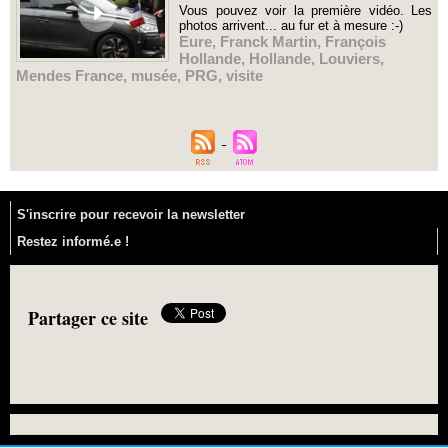
Vous pouvez voir la première vidéo. Les
photos arrivent... au fur et à mesure :-)
Eure
,
Franck Martin
,
François
Hollande
,
Hollande
,
Louviers
,
Mendes France
,
musée
,
PRG
,
visite
S'inscrire pour recevoir la newsletter
Restez informé.e !
Partager ce site