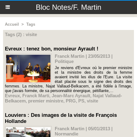
Bloc Notes/F. Martin
Accueil
>
Tags
Tags (2) : visite
Evreux : tenez bon, monsieur Ayrault !
Franck Martin | 23/05/2013
|
Politique
Je reviens d'Evreux où le premier ministre
et la ministre des droits de la femme
avaient invité les élus de l'Eure. La visite
était placée sous le signe des droits des
femmes. La ministre, Najat Vallaud-Belkacem, a été fidèle à l'image,
que j'avais formée, de sa personnalité énergique, pétillante,...
Evreux
,
Franck Marti
,
Jean-Marc Ayrault
,
Najat Vallaud-
Belkacem
,
premier ministre
,
PRG
,
PS
,
visite
Louviers : Des images de la visite de François
Hollande
Franck Martin | 05/01/2013
|
Normandie