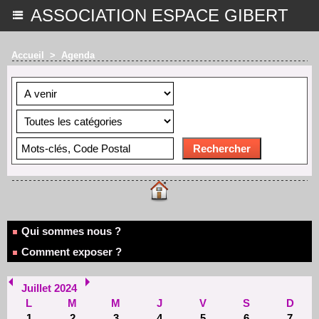
ASSOCIATION ESPACE GIBERT
Accueil
>
Agenda
Qui sommes nous ?
Comment exposer ?
Juillet 2024
L
M
M
J
V
S
D
1
2
3
4
5
6
7