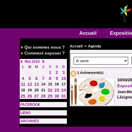
Accueil
Expositi
Accueil
>
Agenda
Qui sommes nous ?
Comment exposer ?
Mai 2026
L
M
M
J
V
S
D
1
2
3
1 évènement(s)
4
5
6
7
8
9
10
10/04/20
11
12
13
14
15
16
17
Exposit
22
23
24
18
19
20
21
Jean-Mic
25
26
27
28
29
30
31
Lézigna
FACEBOOK
LIENS
ARCHIVES