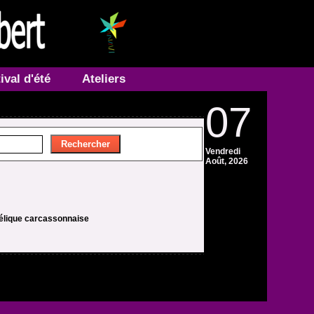
ival d'été
Ateliers
07
Vendredi
Août, 2026
télique carcassonnaise