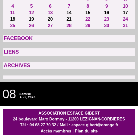
4
5
6
7
8
9
10
11
12
13
14
15
16
17
18
19
20
21
22
23
24
25
26
27
28
29
30
31
FACEBOOK
LIENS
ARCHIVES
08
Samedi
Août, 2026
ASSOCIATION ESPACE GIBERT
24 boulevard Marx Dormoy - 11200 LEZIGNAN-CORBIERES
Tél : 04 68 27 30 32 / Mail : espace.gibert@orange.fr
|
Accès membres
Plan du site