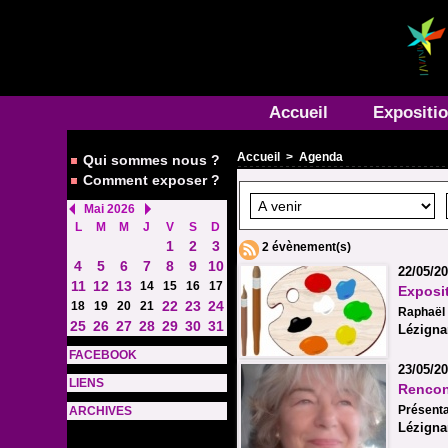
Accueil
Expositi
Accueil
>
Agenda
Qui sommes nous ?
Comment exposer ?
Mai 2026
L
M
M
J
V
S
D
1
2
3
2 évènement(s)
4
5
6
7
8
9
10
22/05/20
11
12
13
14
15
16
17
Exposi
22
23
24
18
19
20
21
Raphaël H
25
26
27
28
29
30
31
Lézigna
FACEBOOK
23/05/2
LIENS
Rencont
Présenta
ARCHIVES
Lézigna