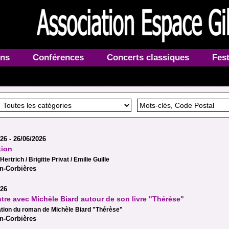
ons
Conférences
Concerts classiques
Fest
26 - 26/06/2026
tion
ertrich / Brigitte Privat / Emilie Guille
n-Corbières
026
re avec Michèle Biard autour de son livre "Thérèse"
tion du roman de Michèle Biard "Thérèse"
n-Corbières