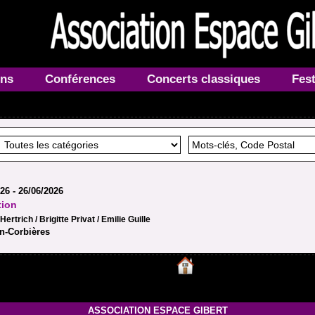
ons
Conférences
Concerts classiques
Fest
26 - 26/06/2026
tion
ertrich / Brigitte Privat / Emilie Guille
n-Corbières
ASSOCIATION ESPACE GIBERT