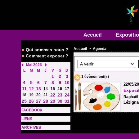
Accueil
Expositi
Accueil
>
Agenda
Qui sommes nous ?
Comment exposer ?
Mai 2026
L
M
M
J
V
S
D
1
2
3
1 évènement(s)
4
5
6
7
8
9
10
22/05/20
11
12
13
14
15
16
17
Exposi
22
23
24
18
19
20
21
Raphaël H
25
26
27
28
29
30
31
Lézigna
FACEBOOK
LIENS
ARCHIVES