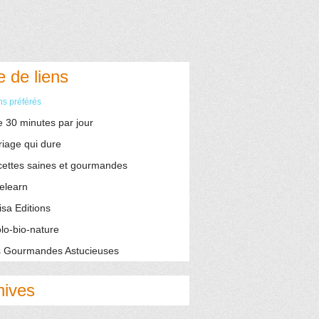
e de liens
ns préférés
e 30 minutes par jour
iage qui dure
ettes saines et gourmandes
elearn
isa Editions
lo-bio-nature
 Gourmandes Astucieuses
hives