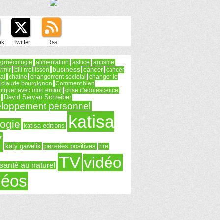
ok
Twitter
Rss
groécologie
alimentation
astuce
autisme
business
rmir
bill mollisson
cancer
cancer
tal
chaine
changement sociétal
changer le
claude bourgignon
Comment bien
iquer avec mon enfant
crise d'adolescence
e
David Servan Schreiber
loppement personnel
katisa
logie
katisa editions
V
katy gawelik
pensées positives
rire
TV
vidéo
santé au naturel
déos