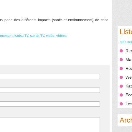
s parle des différents impacts (santé et environnement) de cette
List
nnement
,
katisa TV
,
santé
,
TV
,
vidéo
,
vidéos
Mes lie
Rir
Mar
Rec
We
Kat
Eco
Les
Arc