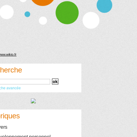
herche
che avancée
riques
ers
eloppement personnel