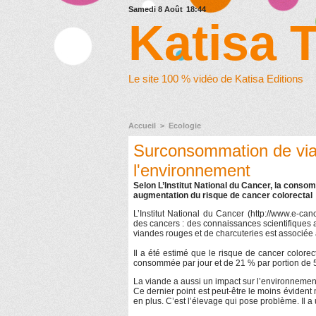
Samedi 8 Août
18:44
Katisa 
Le site 100 % vidéo de Katisa Editions
Accueil
>
Ecologie
Surconsommation de vian
l'environnement
Selon L’Institut National du Cancer, la cons
augmentation du risque de cancer colorectal
L’Institut National du Cancer (http://www.e-can
des cancers : des connaissances scientifique
viandes rouges et de charcuteries est associée
Il a été estimé que le risque de cancer color
consommée par jour et de 21 % par portion de 
La viande a aussi un impact sur l’environnemen
Ce dernier point est peut-être le moins éviden
en plus. C’est l’élevage qui pose problème. Il a