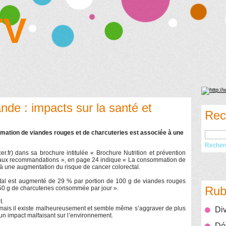
TV
de : impacts sur la santé et
Rec
ommation de viandes rouges et de charcuteries est associée à une
Recher
cer.fr) dans sa brochure intitulée « Brochure Nutrition et prévention
s aux recommandations », en page 24 indique « La consommation de
 à une augmentation du risque de cancer colorectal.
ectal est augmenté de 29 % par portion de 100 g de viandes rouges
Rub
50 g de charcuteries consommée par jour ».
t.
t mais il existe malheureusement et semble même s’aggraver de plus
Div
 un impact malfaisant sur l’environnement.
Dév