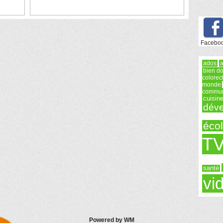
Facebo
ados
a
bien do
colorec
monde
commun
cuisin
déve
éco
T
santé
vi
Powered by WM