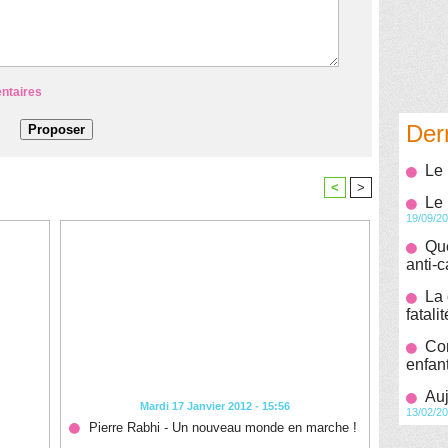
entaires
Der
Le 
<
>
Le 
19/09/2
Que
anti-
La 
fatalit
Co
enfan
Auj
Mardi 17 Janvier 2012 - 15:56
13/02/2
Pierre Rabhi - Un nouveau monde en marche !