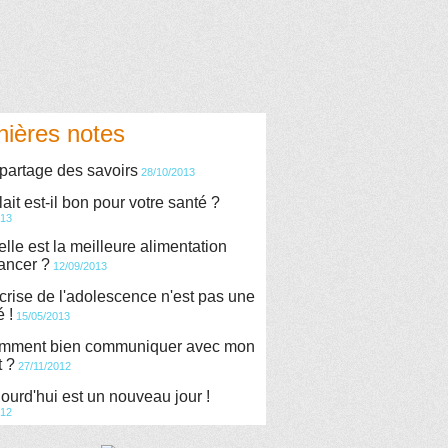
nières notes
partage des savoirs
28/10/2013
lait est-il bon pour votre santé ?
013
lle est la meilleure alimentation
cancer ?
12/09/2013
crise de l'adolescence n'est pas une
é !
15/05/2013
mment bien communiquer avec mon
t ?
27/11/2012
ourd'hui est un nouveau jour !
012