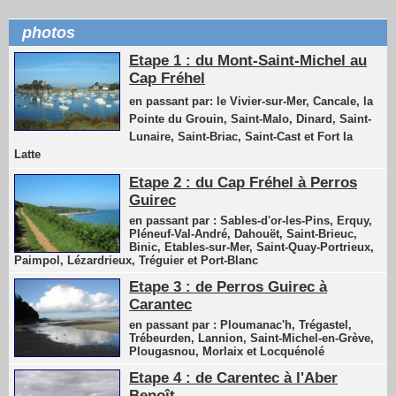
photos
Etape 1 : du Mont-Saint-Michel au
Cap Fréhel
en passant par: le Vivier-sur-Mer, Cancale, la
Pointe du Grouin, Saint-Malo, Dinard, Saint-
Lunaire, Saint-Briac, Saint-Cast et Fort la
Latte
Etape 2 : du Cap Fréhel à Perros
Guirec
en passant par : Sables-d'or-les-Pins, Erquy,
Pléneuf-Val-André, Dahouët, Saint-Brieuc,
Binic, Etables-sur-Mer, Saint-Quay-Portrieux,
Paimpol, Lézardrieux, Tréguier et Port-Blanc
Etape 3 : de Perros Guirec à
Carantec
en passant par : Ploumanac'h, Trégastel,
Trébeurden, Lannion, Saint-Michel-en-Grève,
Plougasnou, Morlaix et Locquénolé
Etape 4 : de Carentec à l'Aber
Benoît