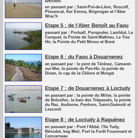
en passant par : Saint-Pol-de-Léon, Roscoff,
Plouescat, Ker Emma, Brignogan et l'Aber
Wrac'h
Etape 5 : de l'Aber Benoît au Faou
passant par : Portsall, Porspoder, Lanildut, Le
Conquet, la Pointe de Saint-Mathieu, Le Trez
Hir, la Pointe du Petit Minou et Brest
Etape 6 : du Faou à Douarnenez
en passant par : le pont de Térénez, Camaret-
sur-Mer, la pointe de Pen-Hir, la pointe de
Dinan, le cap de la Chèvre et Morgat
Etape 7 : de Douarnenez à Loctudy
en passant par : la pointe du Milier, la pointe
de Brézellec, la baie des Trépassés, la pointe
du Raz, Audierne, Penhors, Saint-Guénolé et
Lesconil
Etape 8 : de Loctudy à Raguénez
en passant par : Pont l'Abbé, l'Ile Tudy,
Bénodet, beg Meil, Port la Forêt Fouesnant et
Concarneau