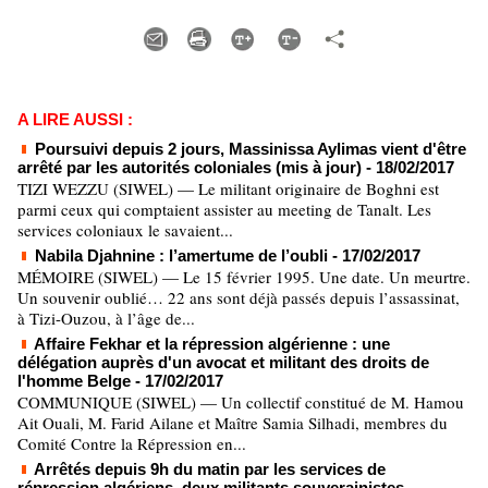
A LIRE AUSSI :
Poursuivi depuis 2 jours, Massinissa Aylimas vient d'être
arrêté par les autorités coloniales (mis à jour)
- 18/02/2017
TIZI WEZZU (SIWEL) — Le militant originaire de Boghni est
parmi ceux qui comptaient assister au meeting de Tanalt. Les
services coloniaux le savaient...
Nabila Djahnine : l’amertume de l’oubli
- 17/02/2017
MÉMOIRE (SIWEL) — Le 15 février 1995. Une date. Un meurtre.
Un souvenir oublié… 22 ans sont déjà passés depuis l’assassinat,
à Tizi-Ouzou, à l’âge de...
Affaire Fekhar et la répression algérienne : une
délégation auprès d'un avocat et militant des droits de
l'homme Belge
- 17/02/2017
COMMUNIQUE (SIWEL) — Un collectif constitué de M. Hamou
Ait Ouali, M. Farid Ailane et Maître Samia Silhadi, membres du
Comité Contre la Répression en...
Arrêtés depuis 9h du matin par les services de
répression algériens, deux militants souverainistes