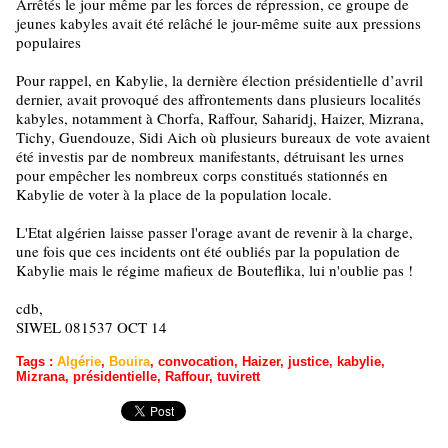
Arrêtés le jour même par les forces de répression, ce groupe de
jeunes kabyles avait été relâché le jour-même suite aux pressions
populaires
Pour rappel, en Kabylie, la dernière élection présidentielle d’avril
dernier, avait provoqué des affrontements dans plusieurs localités
kabyles, notamment à Chorfa, Raffour, Saharidj, Haizer, Mizrana,
Tichy, Guendouze, Sidi Aich où plusieurs bureaux de vote avaient
été investis par de nombreux manifestants, détruisant les urnes
pour empêcher les nombreux corps constitués stationnés en
Kabylie de voter à la place de la population locale.
L'Etat algérien laisse passer l'orage avant de revenir à la charge,
une fois que ces incidents ont été oubliés par la population de
Kabylie mais le régime mafieux de Bouteflika, lui n'oublie pas !
cdb,
SIWEL 081537 OCT 14
Tags
:
Algérie
,
Bouira
,
convocation
,
Haizer
,
justice
,
kabylie
,
Mizrana
,
présidentielle
,
Raffour
,
tuvirett