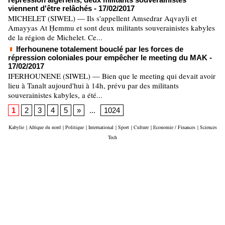
viennent d'être relâchés
- 17/02/2017
MICHELET (SIWEL) — Ils s'appellent Amsedrar Aqvayli et
Amayyas At Ḥemmu et sont deux militants souverainistes kabyles
de la région de Michelet. Ce...
Iferhounene totalement bouclé par les forces de
répression coloniales pour empêcher le meeting du MAK
-
17/02/2017
IFERHOUNENE (SIWEL) — Bien que le meeting qui devait avoir
lieu à Tanalt aujourd'hui à 14h, prévu par des militants
souverainistes kabyles, a été...
1
2
3
4
5
»
...
1024
Kabylie
|
Afrique du nord
|
Politique
|
International
|
Sport
|
Culture
|
Economie / Finances
|
Sciences
Tech