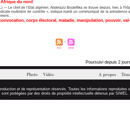
|
Afrique du nord
— Le chef de l’Etat algérien, Abdelaziz Bouteflika se trouve depuis, hier, à l'hô
édicale routinière de contrôle », indique mardi un communiqué de la présidence a
ement...
convocation
,
corps électoral
,
maladie
,
manipulation
,
pouvoir
,
val
Poursuivi depuis 2 jours, M
Photo
Vidéo
A propos
Tém
duction et de représentation réservés. Toutes les informations reproduites s
sont protégées par des droits de propriété intellectuelle détenus par SIWEL.