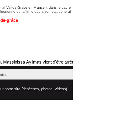
pital Val-de-Grâce en France « dans le cadre
lgérienne qui affirme que « son état général
-de-grâce
assinissa Aylimas vient d'être arrêté par les autorités coloniales (mis
oins
ur notre site (dépêches, photos, vidéos)