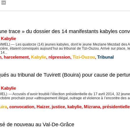
cune trace » du dossier des 14 manifestants kabyles con
|
Kabylie
WEL) — Les quatorze (14) jeunes kabyles, dont le jeune Meziane Mezdad des At 
cière, étaient convoqués aujourd’hui au tribunal de Tizi-Ouzou. Arrivé sur place, le
14...
n
,
harcelement
,
Kabylie
,
répression
,
Tizi-Ouzou
,
Tribunal
és au tribunal de Tuvirett (Bouira) pour cause de pertur
|
Kabylie
L) — Accusés d’avoir troublé l’élection présidentielle du 17 avril 2014, 32 jeune
 octobre prochain pour «attroupement illégal, outrage et violence à l’encontre des 
uira
,
convocation
,
Haizer
,
justice
,
kabylie
,
Mizrana
,
présidentielle
alisé de nouveau au Val-De-Grâce