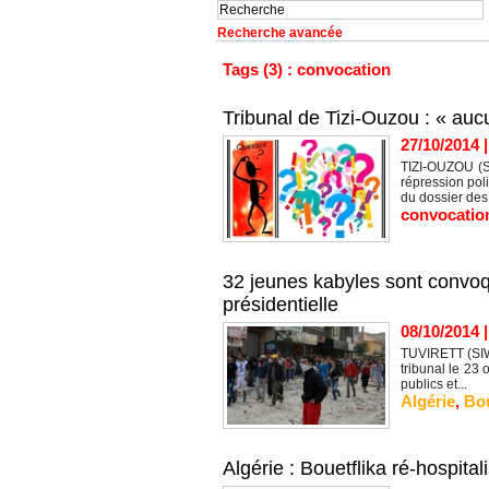
Recherche avancée
Tags (3) : convocation
Tribunal de Tizi-Ouzou : « au
27/10/2014
TIZI-OUZOU (SI
répression poli
du dossier des 
convocatio
32 jeunes kabyles sont convoqu
présidentielle
08/10/2014
TUVIRETT (SIWE
tribunal le 23
publics et...
Algérie
,
Bo
Algérie : Bouetflika ré-hospit