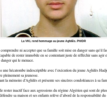
La VKL rend hommage au jeune Aghilès. PH/DR
prendre ni accepter que sa famille soit mise en danger sans qu’il fass
apable de rester immobile en se contentant juste de réfléchir sans agi
u danger qui le menace.
s une hécatombe indescriptible avec l’exécution du jeune Aghilès Hadjou
re pleinement sa jeunesse.
ant la mémoire d’Aghilès et présente ses sincères condoléances à sa fami
de rester inactif face aux agressions du régime Algérien qui sont de plus
éfendre sa maison et ses enfants relève d’abord de la responsabilité du c