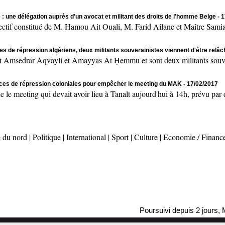
 : une délégation auprès d'un avocat et militant des droits de l'homme Belge
- 
onstitué de M. Hamou Ait Ouali, M. Farid Ailane et Maître Samia 
es de répression algériens, deux militants souverainistes viennent d'être relâ
msedrar Aqvayli et Amayyas At Ḥemmu et sont deux militants souvera
rces de répression coloniales pour empêcher le meeting du MAK
- 17/02/2017
ting qui devait avoir lieu à Tanalt aujourd'hui à 14h, prévu par des
 du nord
|
Politique
|
International
|
Sport
|
Culture
|
Economie / Financ
Poursuivi depuis 2 jours, Massini