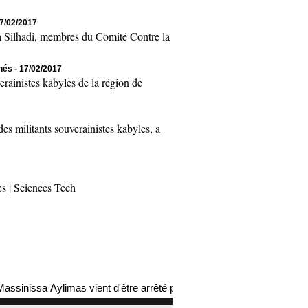
17/02/2017
Silhadi, membres du Comité Contre la
chés
- 17/02/2017
inistes kabyles de la région de
 militants souverainistes kabyles, a
es
|
Sciences Tech
ssa Aylimas vient d'être arrêté par les autorités coloniales (mis à jou