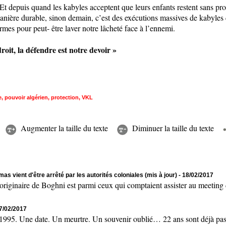
t depuis quand les kabyles acceptent que leurs enfants restent sans pro
nière durable, sinon demain, c’est des exécutions massives de kabyles q
larmes pour peut- être laver notre lâcheté face à l’ennemi.
roit, la défendre est notre devoir »
e
,
pouvoir algérien
,
protection
,
VKL
Augmenter la taille du texte
Diminuer la taille du texte
as vient d'être arrêté par les autorités coloniales (mis à jour)
- 18/02/2017
naire de Boghni est parmi ceux qui comptaient assister au meeting de
17/02/2017
 Une date. Un meurtre. Un souvenir oublié… 22 ans sont déjà passés