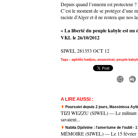
Depuis quand l’ennemi est protecteur ? E
C’est le moment de se protéger d’une ma
raciste d’Alger et il ne restera que nos 
« La liberté du peuple kabyle est un d
VKL le 26/10/2012
SIWEL 281353 OCT 12
Tags
:
aghilès hadjou
,
assassinat
,
peuple kabyl
A LIRE AUSSI :
Poursuivi depuis 2 jours, Massinissa Aylim
TIZI WEZZU (SIWEL) — Le militant origi
savaient...
Nabila Djahnine : l’amertume de l’oubli
- 
MÉMOIRE (SIWEL) — Le 15 février 1995.