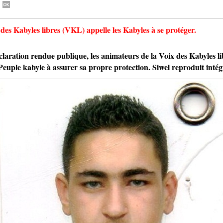
 des Kabyles libres (VKL) appelle les Kabyles à se protéger.
ion rendue publique, les animateurs de la Voix des Kabyles libr
Peuple kabyle à assurer sa propre protection. Siwel reproduit intég