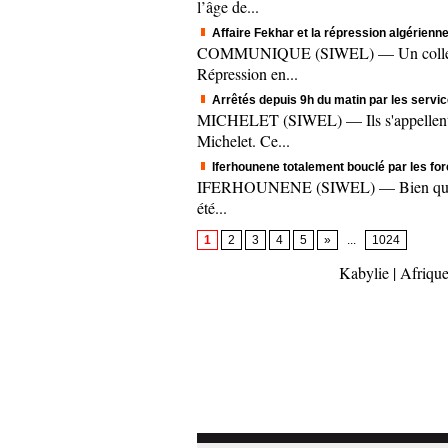
l’âge de...
Affaire Fekhar et la répression algérienne
COMMUNIQUE (SIWEL) — Un collectif c
Répression en...
Arrêtés depuis 9h du matin par les servic
MICHELET (SIWEL) — Ils s'appellent A
Michelet. Ce...
Iferhounene totalement bouclé par les fo
IFERHOUNENE (SIWEL) — Bien que le mee
été...
1
2
3
4
5
»
...
1024
Kabylie
|
Afrique