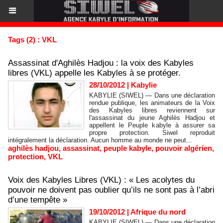
Tags (2) : VKL
Assassinat d'Aghilès Hadjou : la voix des Kabyles
libres (VKL) appelle les Kabyles à se protéger.
28/10/2012
|
Kabylie
KABYLIE (SIWEL) — Dans une déclaration
rendue publique, les animateurs de la Voix
des Kabyles libres reviennent sur
l'assassinat du jeune Aghilès Hadjou et
appellent le Peuple kabyle à assurer sa
propre protection. Siwel reproduit
intégralement la déclaration. Aucun homme au monde ne peut...
aghilès hadjou
,
assassinat
,
peuple kabyle
,
pouvoir algérien
,
protection
,
VKL
Voix des Kabyles Libres (VKL) : « Les acolytes du
pouvoir ne doivent pas oublier qu’ils ne sont pas à l’abri
d’une tempête »
19/10/2012
|
Afrique du nord
KABYLIE (SIWEL) — Dans une déclaration