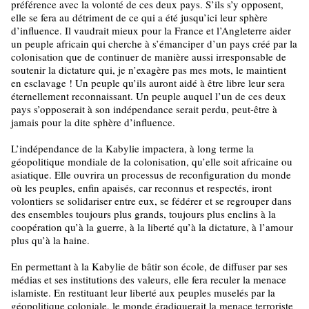
préférence avec la volonté de ces deux pays. S’ils s’y opposent,
elle se fera au détriment de ce qui a été jusqu’ici leur sphère
d’influence. Il vaudrait mieux pour la France et l’Angleterre aider
un peuple africain qui cherche à s’émanciper d’un pays créé par la
colonisation que de continuer de manière aussi irresponsable de
soutenir la dictature qui, je n’exagère pas mes mots, le maintient
en esclavage ! Un peuple qu’ils auront aidé à être libre leur sera
éternellement reconnaissant. Un peuple auquel l’un de ces deux
pays s’opposerait à son indépendance serait perdu, peut-être à
jamais pour la dite sphère d’influence.
L’indépendance de la Kabylie impactera, à long terme la
géopolitique mondiale de la colonisation, qu’elle soit africaine ou
asiatique. Elle ouvrira un processus de reconfiguration du monde
où les peuples, enfin apaisés, car reconnus et respectés, iront
volontiers se solidariser entre eux, se fédérer et se regrouper dans
des ensembles toujours plus grands, toujours plus enclins à la
coopération qu’à la guerre, à la liberté qu’à la dictature, à l’amour
plus qu’à la haine.
En permettant à la Kabylie de bâtir son école, de diffuser par ses
médias et ses institutions des valeurs, elle fera reculer la menace
islamiste. En restituant leur liberté aux peuples muselés par la
géopolitique coloniale, le monde éradiquerait la menace terroriste