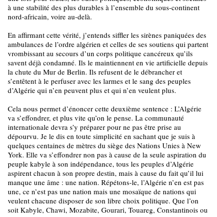
à une stabilité des plus durables à l’ensemble du sous-continent
nord-africain, voire au-delà.
En affirmant cette vérité, j’entends siffler les sirènes paniquées des
ambulances de l’ordre algérien et celles de ses soutiens qui partent
vrombissant au secours d’un corps politique cancéreux qu’ils
savent déjà condamné. Ils le maintiennent en vie artificielle depuis
la chute du Mur de Berlin. Ils refusent de le débrancher et
s’entêtent à le perfuser avec les larmes et le sang des peuples
d’Algérie qui n’en peuvent plus et qui n’en veulent plus.
Cela nous permet d’énoncer cette deuxième sentence : L’Algérie
va s’effondrer, et plus vite qu’on le pense. La communauté
internationale devra s’y préparer pour ne pas être prise au
dépourvu. Je le dis en toute simplicité en sachant que je suis à
quelques centaines de mètres du siège des Nations Unies à New
York. Elle va s’effondrer non pas à cause de la seule aspiration du
peuple kabyle à son indépendance, tous les peuples d’Algérie
aspirent chacun à son propre destin, mais à cause du fait qu’il lui
manque une âme : une nation. Répétons-le, l’Algérie n’en est pas
une, ce n’est pas une nation mais une mosaïque de nations qui
veulent chacune disposer de son libre choix politique. Que l’on
soit Kabyle, Chawi, Mozabite, Gourari, Touareg, Constantinois ou