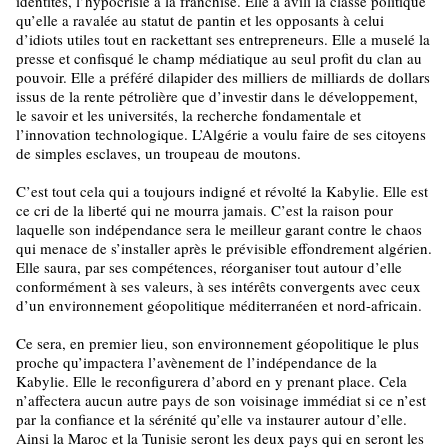
identités, l’hypocrisie à la franchise. Elle a avili la classe politique
qu’elle a ravalée au statut de pantin et les opposants à celui
d’idiots utiles tout en rackettant ses entrepreneurs. Elle a muselé la
presse et confisqué le champ médiatique au seul profit du clan au
pouvoir. Elle a préféré dilapider des milliers de milliards de dollars
issus de la rente pétrolière que d’investir dans le développement,
le savoir et les universités, la recherche fondamentale et
l’innovation technologique. L’Algérie a voulu faire de ses citoyens
de simples esclaves, un troupeau de moutons.
C’est tout cela qui a toujours indigné et révolté la Kabylie. Elle est
ce cri de la liberté qui ne mourra jamais. C’est la raison pour
laquelle son indépendance sera le meilleur garant contre le chaos
qui menace de s’installer après le prévisible effondrement algérien.
Elle saura, par ses compétences, réorganiser tout autour d’elle
conformément à ses valeurs, à ses intérêts convergents avec ceux
d’un environnement géopolitique méditerranéen et nord-africain.
Ce sera, en premier lieu, son environnement géopolitique le plus
proche qu’impactera l’avènement de l’indépendance de la
Kabylie. Elle le reconfigurera d’abord en y prenant place. Cela
n’affectera aucun autre pays de son voisinage immédiat si ce n’est
par la confiance et la sérénité qu’elle va instaurer autour d’elle.
Ainsi la Maroc et la Tunisie seront les deux pays qui en seront les