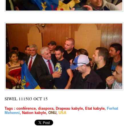
SIWEL 111503 OCT 15
Tags
:
conférence
,
diaspora
,
Drapeau kabyle
,
Etat kabyle
,
Ferhat
Mehenni
,
Nation kabyle
,
ONU
,
USA