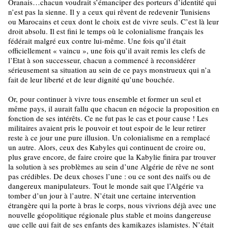
Oranais…chacun voudrait s’émanciper des porteurs d’identité qui
n’est pas la sienne. Il y a ceux qui rêvent de redevenir Tunisiens
ou Marocains et ceux dont le choix est de vivre seuls. C’est là leur
droit absolu. Il est fini le temps où le colonialisme français les
fédérait malgré eux contre lui-même. Une fois qu’il était
officiellement « vaincu », une fois qu’il avait remis les clefs de
l’Etat à son successeur, chacun a commencé à reconsidérer
sérieusement sa situation au sein de ce pays monstrueux qui n’a
fait de leur liberté et de leur dignité qu’une bouchée.
Or, pour continuer à vivre tous ensemble et former un seul et
même pays, il aurait fallu que chacun en négocie la proposition en
fonction de ses intérêts. Ce ne fut pas le cas et pour cause ! Les
militaires avaient pris le pouvoir et tout espoir de le leur retirer
reste à ce jour une pure illusion. Un colonialisme en a remplacé
un autre. Alors, ceux des Kabyles qui continuent de croire ou,
plus grave encore, de faire croire que la Kabylie finira par trouver
la solution à ses problèmes au sein d’une Algérie de rêve ne sont
pas crédibles. De deux choses l’une : ou ce sont des naïfs ou de
dangereux manipulateurs. Tout le monde sait que l’Algérie va
tomber d’un jour à l’autre. N’était une certaine intervention
étrangère qui la porte à bras le corps, nous vivrions déjà avec une
nouvelle géopolitique régionale plus stable et moins dangereuse
que celle qui fait de ses enfants des kamikazes islamistes. N’était