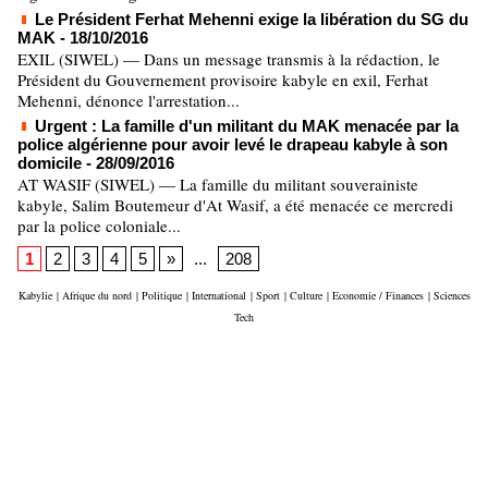
Le Président Ferhat Mehenni exige la libération du SG du
MAK
- 18/10/2016
EXIL (SIWEL) — Dans un message transmis à la rédaction, le
Président du Gouvernement provisoire kabyle en exil, Ferhat
Mehenni, dénonce l'arrestation...
Urgent : La famille d'un militant du MAK menacée par la
police algérienne pour avoir levé le drapeau kabyle à son
domicile
- 28/09/2016
AT WASIF (SIWEL) — La famille du militant souverainiste
kabyle, Salim Boutemeur d'At Wasif, a été menacée ce mercredi
par la police coloniale...
1
2
3
4
5
»
...
208
Kabylie
|
Afrique du nord
|
Politique
|
International
|
Sport
|
Culture
|
Economie / Finances
|
Sciences
Tech