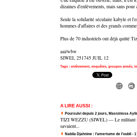
dizaines d'enlèvements, mais sans pour a
Seule la solidarité séculaire kabyle et l
hommes d'affaires et des grands commer
Plus de 70 industriels ont déjà quitté T
aai/wbw
SIWEL 251745 JUIL 12
Tags
:
enlèvement
,
enquêtes
,
groupes armés
,
i
A LIRE AUSSI :
Poursuivi depuis 2 jours, Massinissa Aylim
TIZI WEZZU (SIWEL) — Le militant origi
savaient...
Nabila Djahnine : l’amertume de l’oubli
- 