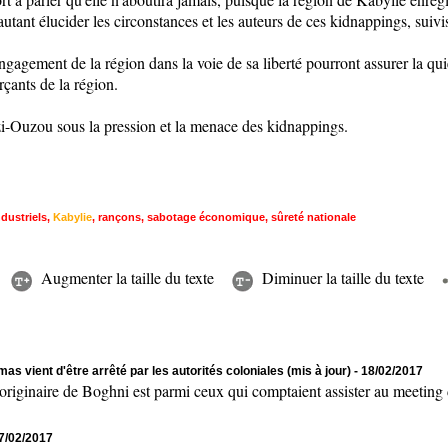
utant élucider les circonstances et les auteurs de ces kidnappings, suivi
'engagement de la région dans la voie de sa liberté pourront assurer la qu
çants de la région.
izi-Ouzou sous la pression et la menace des kidnappings.
ndustriels
,
Kabylie
,
rançons
,
sabotage économique
,
sûreté nationale
Augmenter la taille du texte
Diminuer la taille du texte
as vient d'être arrêté par les autorités coloniales (mis à jour)
- 18/02/2017
naire de Boghni est parmi ceux qui comptaient assister au meeting de
17/02/2017