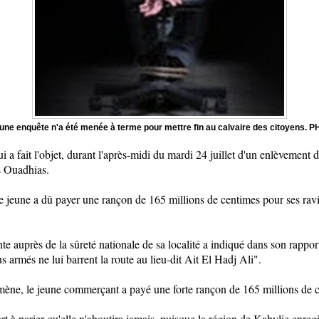
ne enquête n'a été menée à terme pour mettre fin au calvaire des citoyens. 
a fait l'objet, durant l'après-midi du mardi 24 juillet d'un enlèvement 
s Ouadhias.
le jeune a dû payer une rançon de 165 millions de centimes pour ses rav
 auprès de la sûreté nationale de sa localité a indiqué dans son rapport 
armés ne lui barrent la route au lieu-dit Ait El Hadj Ali".
ène, le jeune commerçant a payé une forte rançon de 165 millions de 
ort à parier qu'elle n'aboutira jamais, puisque la région de Kabylie enreg