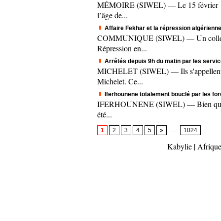
MÉMOIRE (SIWEL) — Le 15 février 1995.
l’âge de...
Affaire Fekhar et la répression algérienne
COMMUNIQUE (SIWEL) — Un collectif c
Répression en...
Arrêtés depuis 9h du matin par les servic
MICHELET (SIWEL) — Ils s'appellent A
Michelet. Ce...
Iferhounene totalement bouclé par les fo
IFERHOUNENE (SIWEL) — Bien que le mee
été...
1
2
3
4
5
»
...
1024
Kabylie
|
Afrique