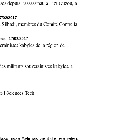
 depuis l’assassinat, à Tizi-Ouzou, à
17/02/2017
Silhadi, membres du Comité Contre la
chés
- 17/02/2017
inistes kabyles de la région de
 militants souverainistes kabyles, a
es
|
Sciences Tech
ssa Aylimas vient d'être arrêté par les autorités coloniales (mis à jou