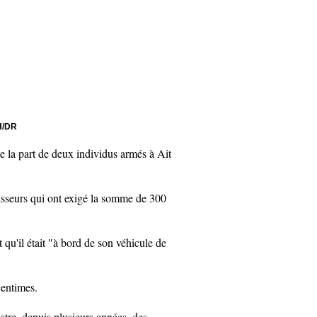
PH/DR
de la part de deux individus armés à Ait
isseurs qui ont exigé la somme de 300
qu'il était "à bord de son véhicule de
centimes.
istre, depuis plusieurs années, des