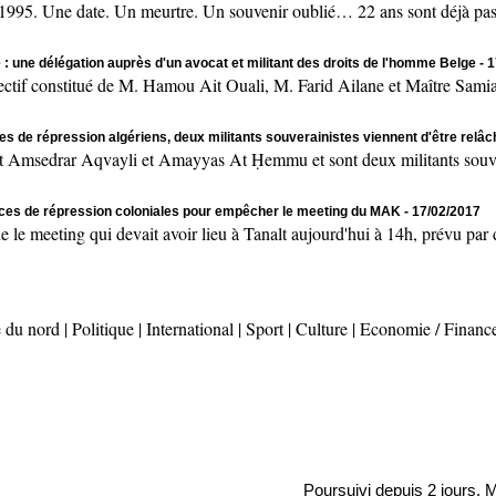
 Une date. Un meurtre. Un souvenir oublié… 22 ans sont déjà passés
 : une délégation auprès d'un avocat et militant des droits de l'homme Belge
- 
onstitué de M. Hamou Ait Ouali, M. Farid Ailane et Maître Samia 
es de répression algériens, deux militants souverainistes viennent d'être relâ
msedrar Aqvayli et Amayyas At Ḥemmu et sont deux militants souvera
rces de répression coloniales pour empêcher le meeting du MAK
- 17/02/2017
ting qui devait avoir lieu à Tanalt aujourd'hui à 14h, prévu par des
 du nord
|
Politique
|
International
|
Sport
|
Culture
|
Economie / Financ
Poursuivi depuis 2 jours, Massini