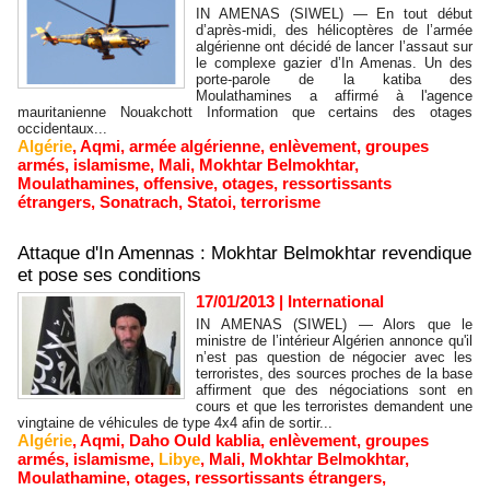
IN AMENAS (SIWEL) — En tout début
d’après-midi, des hélicoptères de l’armée
algérienne ont décidé de lancer l’assaut sur
le complexe gazier d’In Amenas. Un des
porte-parole de la katiba des
Moulathamines a affirmé à l'agence
mauritanienne Nouakchott Information que certains des otages
occidentaux...
Algérie
,
Aqmi
,
armée algérienne
,
enlèvement
,
groupes
armés
,
islamisme
,
Mali
,
Mokhtar Belmokhtar
,
Moulathamines
,
offensive
,
otages
,
ressortissants
étrangers
,
Sonatrach
,
Statoi
,
terrorisme
Attaque d'In Amennas : Mokhtar Belmokhtar revendique
et pose ses conditions
17/01/2013
|
International
IN AMENAS (SIWEL) — Alors que le
ministre de l’intérieur Algérien annonce qu'il
n’est pas question de négocier avec les
terroristes, des sources proches de la base
affirment que des négociations sont en
cours et que les terroristes demandent une
vingtaine de véhicules de type 4x4 afin de sortir...
Algérie
,
Aqmi
,
Daho Ould kablia
,
enlèvement
,
groupes
armés
,
islamisme
,
Libye
,
Mali
,
Mokhtar Belmokhtar
,
Moulathamine
,
otages
,
ressortissants étrangers
,