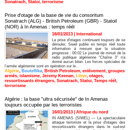
Sonatrach
,
Statoi
,
terrorisme
Prise d'otage de la base de vie du consoritum
Sonatrach (ALG) - British Petroleum (GBR) - Statoil
(NOR) à In Amenas : temps réél
16/01/2013
|
International
La prise d'otages continuant toujours de se
dérouler, Siwel publie en temps réél toute
information à mesure que la situation
progresse : 00:02 Le journal de minuit de la
radio publique algérienne "Chaîne 3" n'a
donné aucun bilan. Les forces spéciales de
l’armée algérienne sont en opération sur le...
Algérie
,
Bouteflika
,
British Petroleum
,
enlèvement
,
groupes
armés
,
islamisme
,
Jeremy Keenan
,
Libye
,
otages
,
ressortissants étrangers
,
Sonatrach
,
Statoi
,
Temps réél
,
terrorisme
Algérie : la base "ultra sécurisée" de In Amenas
toujours occupée par les terroristes
16/01/2013
|
Afrique du nord
IN AMENAS (SIWEL) — La spectaculaire
attaque terroriste et la prise d'otages des
ressortissants étrangers dans le sud-est