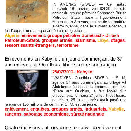
IN AMENAS (SIWEL) — Ce matin,
mercredi 16 janvier, ver 02h30, le site
gazier du groupe pétrolier Sonatrach-British
Petroleum-Statoil, basé à Tiguentourine à
60 km de In Amenas, proche de la frontière
algéro-libyenne, dans le sud-est algérien, a
fait l’objet, d'une attaque armée par un groupe...
Algérie
,
enlèvement
,
groupe pétrolier Sonatrach- British
Petroleum-Statoi
,
groupes armés
,
islamisme
,
Libye
,
otages
,
ressortissants étrangers
,
terrorisme
Enlèvements en Kabylie : un jeune commerçant de 37
ans enlevé aux Ouadhias, libéré contre une rançon
25/07/2012
|
Kabylie
IWADIYEN- Ouadhias (SIWEL) — S. M,
âgé de 37 ans, commerçant au village Ait
Abdelmoumène dans la commune de Tizi-
N'tleta aux Oudhias, a fait l'objet d'un
enlèvement, le mardi 24 juillet. Il est libéré,
ce matin, 25 juillet, après avoir payé une
rançon de 165 millions de centime. S. M. est un jeune...
enlèvement
,
enquêtes
,
groupes armés
,
industriels
,
Kabylie
,
rançons
,
sabotage économique
,
sûreté nationale
Quatre individus auteurs d'une tentative d'enlèvement