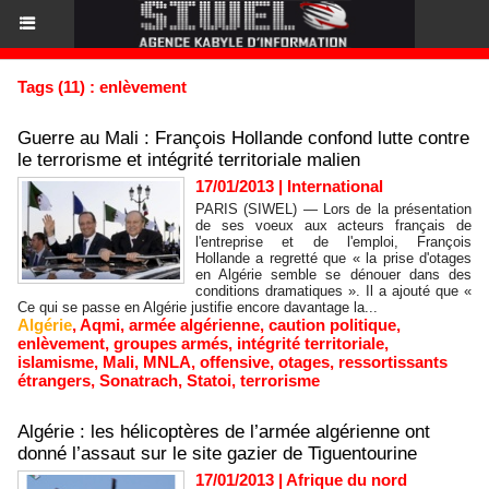
Tags (11) : enlèvement
Guerre au Mali : François Hollande confond lutte contre
le terrorisme et intégrité territoriale malien
17/01/2013
|
International
PARIS (SIWEL) — Lors de la présentation
de ses voeux aux acteurs français de
l'entreprise et de l'emploi, François
Hollande a regretté que « la prise d'otages
en Algérie semble se dénouer dans des
conditions dramatiques ». Il a ajouté que «
Ce qui se passe en Algérie justifie encore davantage la...
Algérie
,
Aqmi
,
armée algérienne
,
caution politique
,
enlèvement
,
groupes armés
,
intégrité territoriale
,
islamisme
,
Mali
,
MNLA
,
offensive
,
otages
,
ressortissants
étrangers
,
Sonatrach
,
Statoi
,
terrorisme
Algérie : les hélicoptères de l’armée algérienne ont
donné l’assaut sur le site gazier de Tiguentourine
17/01/2013
|
Afrique du nord