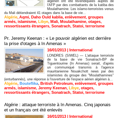
algérien ont été revendiquées auprès de
l'AFP par des combattants de la katiba des
Moulathamine. Les islamo-terroristes venus
du Mali détiendraient 41 otages dans la base de vie...
Algérie
,
Aqmi
,
Daho Ould kablia
,
enlèvement
,
groupes
armés
,
islamisme
,
Libye
,
Mali
,
Moulathamine
,
otages
,
ressortissants étrangers
,
Sonatrach
,
Statoi
,
terrorisme
Pr. Jeremy Keenan : « Le pouvoir algérien est derrière
la prise d'otages à In Amenas »
16/01/2013
|
International
LONDRES (SIWEL) — L'attaque terroriste
de la base de vie Sonatrach-BP de
Tiguentourine (In Amenas) serait, d'après
un communiqué transmis à l'agence
mauritanienne Nouakchott news par des
islamistes du groupe des "Moulathamines"
(enturbannés), une réponse à l'ouverture de l'espace aérien algérien à...
Algérie
,
Bouteflika
,
British Petroleum
,
enlèvement
,
groupes
armés
,
islamisme
,
Jeremy Keenan
,
Libye
,
otages
,
ressortissants étrangers
,
Sonatrach
,
Statoi
,
terrorisme
Algérie : attaque terroriste à In Amenas. Cinq japonais
et un français ont été enlevés
16/01/2013
|
International