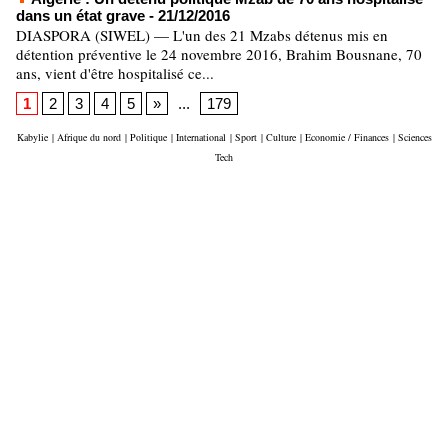
dans un état grave
- 21/12/2016
DIASPORA (SIWEL) — L'un des 21 Mzabs détenus mis en
détention préventive le 24 novembre 2016, Brahim Bousnane, 70
ans, vient d'être hospitalisé ce...
1
2
3
4
5
»
...
179
Kabylie
|
Afrique du nord
|
Politique
|
International
|
Sport
|
Culture
|
Economie / Finances
|
Sciences
Tech