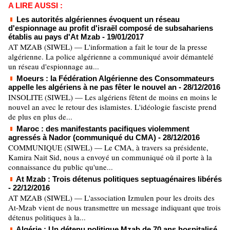
A LIRE AUSSI :
Les autorités algériennes évoquent un réseau
d'espionnage au profit d'israël composé de subsahariens
établis au pays d'At Mzab
- 19/01/2017
AT MZAB (SIWEL) — L'information a fait le tour de la presse
algérienne. La police algérienne a communiqué avoir démantelé
un réseau d'espionnage au...
Moeurs : la Fédération Algérienne des Consommateurs
appelle les algériens à ne pas fêter le nouvel an
- 28/12/2016
INSOLITE (SIWEL) — Les algériens fêtent de moins en moins le
nouvel an avec le retour des islamistes. L'idéologie fasciste prend
de plus en plus de...
Maroc : des manifestants pacifiques violemment
agressés à Nador (communiqué du CMA)
- 28/12/2016
COMMUNIQUE (SIWEL) — Le CMA, à travers sa présidente,
Kamira Nait Sid, nous a envoyé un communiqué où il porte à la
connaissance du public qu'une...
At Mzab : Trois détenus politiques septuagénaires libérés
- 22/12/2016
AT MZAB (SIWEL) — L'association Izmulen pour les droits des
At-Mzab vient de nous transmettre un message indiquant que trois
détenus politiques à la...
Algérie : Un détenu politique Mzab de 70 ans hospitalisé