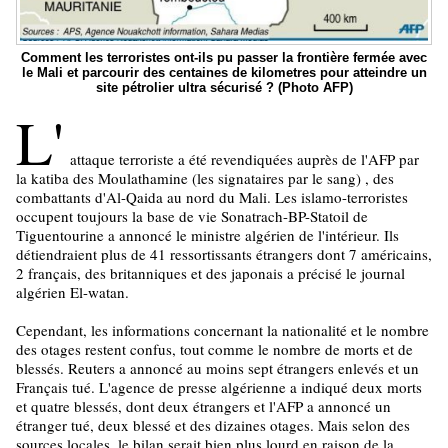
Comment les terroristes ont-ils pu passer la frontière fermée avec
le Mali et parcourir des centaines de kilometres pour atteindre un
site pétrolier ultra sécurisé ? (Photo AFP)
L'
attaque terroriste a été revendiquées auprès de l'AFP par
la katiba des Moulathamine (les signataires par le sang) , des
combattants d'Al-Qaida au nord du Mali. Les islamo-terroristes
occupent toujours la base de vie Sonatrach-BP-Statoil de
Tiguentourine a annoncé le ministre algérien de l'intérieur. Ils
détiendraient plus de 41 ressortissants étrangers dont 7 américains,
2 français, des britanniques et des japonais a précisé le journal
algérien El-watan.
Cependant, les informations concernant la nationalité et le nombre
des otages restent confus, tout comme le nombre de morts et de
blessés. Reuters a annoncé au moins sept étrangers enlevés et un
Français tué. L'agence de presse algérienne a indiqué deux morts
et quatre blessés, dont deux étrangers et l'AFP a annoncé un
étranger tué, deux blessé et des dizaines otages. Mais selon des
sources locales, le bilan serait bien plus lourd en raison de la