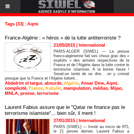
Tags (33) : Aqmi
France-Algérie : « héros » de la lutte antiterroriste ?
21/05/2015
|
International
PARIS-ALGER (SIWEL) — La presse
franco-algérienne fait ses choux gras des «
exploits » des armées respectives de la
France et de l’Algérie dans la lutte contre le
terrorisme islamiste. A la bonne heure !
Serait-on tenté de se dire… on y croirait
presque que la France et l’Algérie luttent...
Abdelrim el targui
,
absurde
,
Algérie
,
Ansar Dine
,
Aqmi
,
complicité
,
France
,
Kabylie
,
manipulation
,
médias
,
Mijao
,
MNLA
,
presse
,
terrorisme
Laurent Fabius assure que le "Qatar ne finance pas le
terrorisme islamiste"... bien sûr, il ment !
27/01/2015
|
International
PARIS (SIWEL) — Invité au micro de RTL
le 21 janvier dernier, Laurent Fabius a