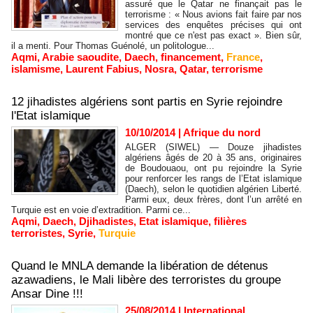
assuré que le Qatar ne finançait pas le
terrorisme : « Nous avions fait faire par nos
services des enquêtes précises qui ont
montré que ce n'est pas exact ». Bien sûr,
il a menti. Pour Thomas Guénolé, un politologue...
Aqmi
,
Arabie saoudite
,
Daech
,
financement
,
France
,
islamisme
,
Laurent Fabius
,
Nosra
,
Qatar
,
terrorisme
12 jihadistes algériens sont partis en Syrie rejoindre
l'Etat islamique
10/10/2014
|
Afrique du nord
ALGER (SIWEL) — Douze jihadistes
algériens âgés de 20 à 35 ans, originaires
de Boudouaou, ont pu rejoindre la Syrie
pour renforcer les rangs de l’Etat islamique
(Daech), selon le quotidien algérien Liberté.
Parmi eux, deux frères, dont l’un arrêté en
Turquie est en voie d’extradition. Parmi ce...
Aqmi
,
Daech
,
Djihadistes
,
Etat islamique
,
filières
terroristes
,
Syrie
,
Turquie
Quand le MNLA demande la libération de détenus
azawadiens, le Mali libère des terroristes du groupe
Ansar Dine !!!
25/08/2014
|
International