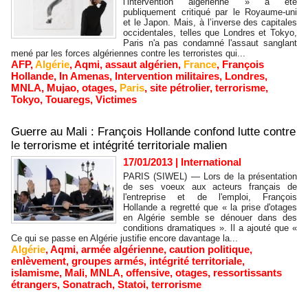
l’intervention algérienne » a été
publiquement critiqué par le Royaume-uni
et le Japon. Mais, à l’inverse des capitales
occidentales, telles que Londres et Tokyo,
Paris n'a pas condamné l'assaut sanglant
mené par les forces algériennes contre les terroristes qui...
AFP
,
Algérie
,
Aqmi
,
assaut algérien
,
France
,
François
Hollande
,
In Amenas
,
Intervention militaires
,
Londres
,
MNLA
,
Mujao
,
otages
,
Paris
,
site pétrolier
,
terrorisme
,
Tokyo
,
Touaregs
,
Victimes
Guerre au Mali : François Hollande confond lutte contre
le terrorisme et intégrité territoriale malien
17/01/2013
|
International
PARIS (SIWEL) — Lors de la présentation
de ses voeux aux acteurs français de
l'entreprise et de l'emploi, François
Hollande a regretté que « la prise d'otages
en Algérie semble se dénouer dans des
conditions dramatiques ». Il a ajouté que «
Ce qui se passe en Algérie justifie encore davantage la...
Algérie
,
Aqmi
,
armée algérienne
,
caution politique
,
enlèvement
,
groupes armés
,
intégrité territoriale
,
islamisme
,
Mali
,
MNLA
,
offensive
,
otages
,
ressortissants
étrangers
,
Sonatrach
,
Statoi
,
terrorisme