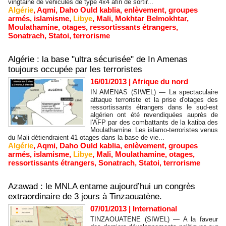
vingtaine de véhicules de type 4x4 afin de sortir...
Algérie
,
Aqmi
,
Daho Ould kablia
,
enlèvement
,
groupes
armés
,
islamisme
,
Libye
,
Mali
,
Mokhtar Belmokhtar
,
Moulathamine
,
otages
,
ressortissants étrangers
,
Sonatrach
,
Statoi
,
terrorisme
Algérie : la base "ultra sécurisée" de In Amenas
toujours occupée par les terroristes
16/01/2013
|
Afrique du nord
IN AMENAS (SIWEL) — La spectaculaire
attaque terroriste et la prise d'otages des
ressortissants étrangers dans le sud-est
algérien ont été revendiquées auprès de
l'AFP par des combattants de la katiba des
Moulathamine. Les islamo-terroristes venus
du Mali détiendraient 41 otages dans la base de vie...
Algérie
,
Aqmi
,
Daho Ould kablia
,
enlèvement
,
groupes
armés
,
islamisme
,
Libye
,
Mali
,
Moulathamine
,
otages
,
ressortissants étrangers
,
Sonatrach
,
Statoi
,
terrorisme
Azawad : le MNLA entame aujourd’hui un congrès
extraordinaire de 3 jours à Tinzaouatène.
07/01/2013
|
International
TINZAOUATENE (SIWEL) — A la faveur