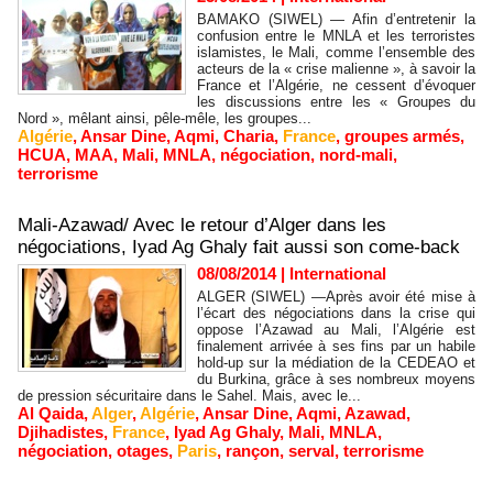
BAMAKO (SIWEL) — Afin d’entretenir la
confusion entre le MNLA et les terroristes
islamistes, le Mali, comme l’ensemble des
acteurs de la « crise malienne », à savoir la
France et l’Algérie, ne cessent d’évoquer
les discussions entre les « Groupes du
Nord », mêlant ainsi, pêle-mêle, les groupes...
Algérie
,
Ansar Dine
,
Aqmi
,
Charia
,
France
,
groupes armés
,
HCUA
,
MAA
,
Mali
,
MNLA
,
négociation
,
nord-mali
,
terrorisme
Mali-Azawad/ Avec le retour d’Alger dans les
négociations, Iyad Ag Ghaly fait aussi son come-back
08/08/2014
|
International
ALGER (SIWEL) —Après avoir été mise à
l’écart des négociations dans la crise qui
oppose l’Azawad au Mali, l’Algérie est
finalement arrivée à ses fins par un habile
hold-up sur la médiation de la CEDEAO et
du Burkina, grâce à ses nombreux moyens
de pression sécuritaire dans le Sahel. Mais, avec le...
Al Qaida
,
Alger
,
Algérie
,
Ansar Dine
,
Aqmi
,
Azawad
,
Djihadistes
,
France
,
Iyad Ag Ghaly
,
Mali
,
MNLA
,
négociation
,
otages
,
Paris
,
rançon
,
serval
,
terrorisme