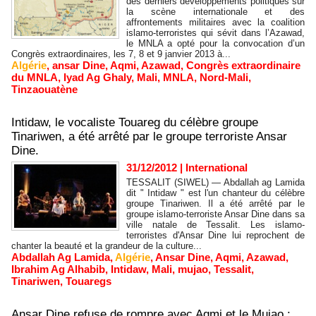
des derniers développements politiques sur
la scène internationale et des
affrontements militaires avec la coalition
islamo-terroristes qui sévit dans l’Azawad,
le MNLA a opté pour la convocation d’un
Congrès extraordinaires, les 7, 8 et 9 janvier 2013 à...
Algérie
,
ansar Dine
,
Aqmi
,
Azawad
,
Congrès extraordinaire
du MNLA
,
Iyad Ag Ghaly
,
Mali
,
MNLA
,
Nord-Mali
,
Tinzaouatène
Intidaw, le vocaliste Touareg du célèbre groupe
Tinariwen, a été arrêté par le groupe terroriste Ansar
Dine.
31/12/2012
|
International
TESSALIT (SIWEL) — Abdallah ag Lamida
dit " Intidaw " est l'un chanteur du célèbre
groupe Tinariwen. Il a été arrêté par le
groupe islamo-terroriste Ansar Dine dans sa
ville natale de Tessalit. Les islamo-
terroristes d'Ansar Dine lui reprochent de
chanter la beauté et la grandeur de la culture...
Abdallah Ag Lamida
,
Algérie
,
Ansar Dine
,
Aqmi
,
Azawad
,
Ibrahim Ag Alhabib
,
Intidaw
,
Mali
,
mujao
,
Tessalit
,
Tinariwen
,
Touaregs
Ansar Dine refuse de rompre avec Aqmi et le Mujao :