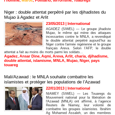
l'homme
,
Maroc
,
Polisario
,
terrorisme
,
Toauregs
Niger : double attentat perpétré par les djihadistes du
Mujao à Agadez et Arlit
23/05/2013
|
International
AGADEZ (SIWEL) — Le groupe jihadiste
Mujao, le même qui mène des attaques
incessantes contre le MNLA, a revendiqué
le double attentat perpétré aujourd’hui au
Niger contre l'armée nigérienne et le groupe
français Areva. Selon l’AFP, le double
attentat a fait au moins dix morts parmi les soldats...
Agadez
,
Ansar Dine
,
Aqmi
,
Areva
,
Arlit
,
charia
,
djihadisme
,
double attentat
,
islamisme
,
MNLA
,
Mujao
,
Niger
,
pays
touareg
Mali/Azawad : le MNLA souhaite combattre les
islamistes et protéger les populations de l’Azawad
22/01/2013
|
International
NIAMEY (SIWEL) — Les Touaregs du
Mouvement national pour la libération de
l'Azawad (MNLA) ont affirmé, à l’agence
Reuters de Niamey, leur volonté de
combattre les groupes islamistes. Ibrahim
Ag Mohamed Assaleh, un des membres