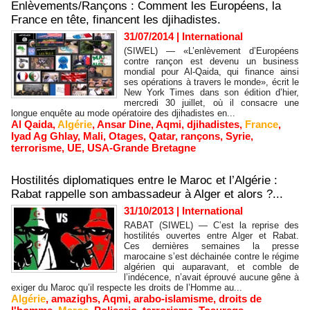
Enlèvements/Rançons : Comment les Européens, la
France en tête, financent les djihadistes.
31/07/2014
|
International
(SIWEL) — «L’enlèvement d’Européens
contre rançon est devenu un business
mondial pour Al-Qaida, qui finance ainsi
ses opérations à travers le monde», écrit le
New York Times dans son édition d’hier,
mercredi 30 juillet, où il consacre une
longue enquête au mode opératoire des djihadistes en...
Al Qaida
,
Algérie
,
Ansar Dine
,
Aqmi
,
djihadistes
,
France
,
Iyad Ag Ghlay
,
Mali
,
Otages
,
Qatar
,
rançons
,
Syrie
,
terrorisme
,
UE
,
USA-Grande Bretagne
Hostilités diplomatiques entre le Maroc et l’Algérie :
Rabat rappelle son ambassadeur à Alger et alors ?...
31/10/2013
|
International
RABAT (SIWEL) — C’est la reprise des
hostilités ouvertes entre Alger et Rabat.
Ces dernières semaines la presse
marocaine s’est déchainée contre le régime
algérien qui auparavant, et comble de
l’indécence, n’avait éprouvé aucune gêne à
exiger du Maroc qu’il respecte les droits de l’Homme au...
Algérie
,
amazighs
,
Aqmi
,
arabo-islamisme
,
droits de