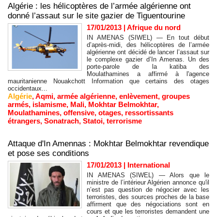
Algérie : les hélicoptères de l’armée algérienne ont
donné l’assaut sur le site gazier de Tiguentourine
17/01/2013
|
Afrique du nord
IN AMENAS (SIWEL) — En tout début
d’après-midi, des hélicoptères de l’armée
algérienne ont décidé de lancer l’assaut sur
le complexe gazier d’In Amenas. Un des
porte-parole de la katiba des
Moulathamines a affirmé à l'agence
mauritanienne Nouakchott Information que certains des otages
occidentaux...
Algérie
,
Aqmi
,
armée algérienne
,
enlèvement
,
groupes
armés
,
islamisme
,
Mali
,
Mokhtar Belmokhtar
,
Moulathamines
,
offensive
,
otages
,
ressortissants
étrangers
,
Sonatrach
,
Statoi
,
terrorisme
Attaque d'In Amennas : Mokhtar Belmokhtar revendique
et pose ses conditions
17/01/2013
|
International
IN AMENAS (SIWEL) — Alors que le
ministre de l’intérieur Algérien annonce qu'il
n’est pas question de négocier avec les
terroristes, des sources proches de la base
affirment que des négociations sont en
cours et que les terroristes demandent une