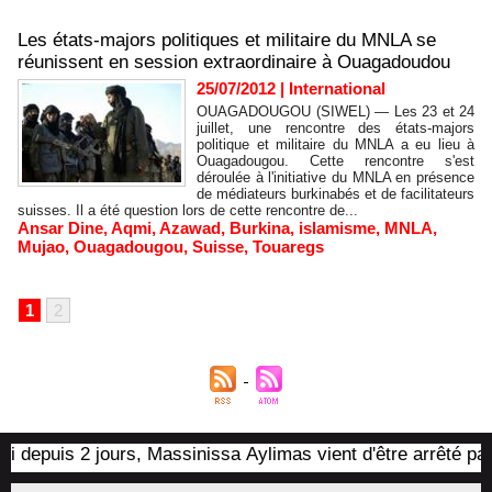
Les états-majors politiques et militaire du MNLA se
réunissent en session extraordinaire à Ouagadoudou
25/07/2012
|
International
OUAGADOUGOU (SIWEL) — Les 23 et 24
juillet, une rencontre des états-majors
politique et militaire du MNLA a eu lieu à
Ouagadougou. Cette rencontre s'est
déroulée à l'initiative du MNLA en présence
de médiateurs burkinabés et de facilitateurs
suisses. Il a été question lors de cette rencontre de...
Ansar Dine
,
Aqmi
,
Azawad
,
Burkina
,
islamisme
,
MNLA
,
Mujao
,
Ouagadougou
,
Suisse
,
Touaregs
1
2
is 2 jours, Massinissa Aylimas vient d'être arrêté par les au