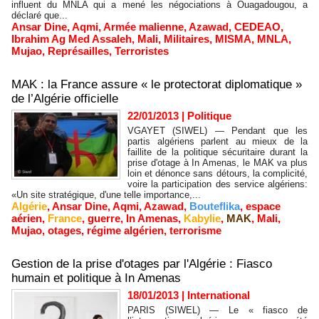
influent du MNLA qui a mené les négociations à Ouagadougou, a
déclaré que...
Ansar Dine
,
Aqmi
,
Armée malienne
,
Azawad
,
CEDEAO
,
Ibrahim Ag Med Assaleh
,
Mali
,
Militaires
,
MISMA
,
MNLA
,
Mujao
,
Représailles
,
Terroristes
MAK : la France assure « le protectorat diplomatique »
de l’Algérie officielle
22/01/2013
|
Politique
VGAYET (SIWEL) — Pendant que les
partis algériens parlent au mieux de la
faillite de la politique sécuritaire durant la
prise d'otage à In Amenas, le MAK va plus
loin et dénonce sans détours, la complicité,
voire la participation des service algériens:
«Un site stratégique, d'une telle importance,...
Algérie
,
Ansar Dine
,
Aqmi
,
Azawad
,
Bouteflika
,
espace
aérien
,
France
,
guerre
,
In Amenas
,
Kabylie
,
MAK
,
Mali
,
Mujao
,
otages
,
régime algérien
,
terrorisme
Gestion de la prise d'otages par l'Algérie : Fiasco
humain et politique à In Amenas
18/01/2013
|
International
PARIS (SIWEL) — Le « fiasco de