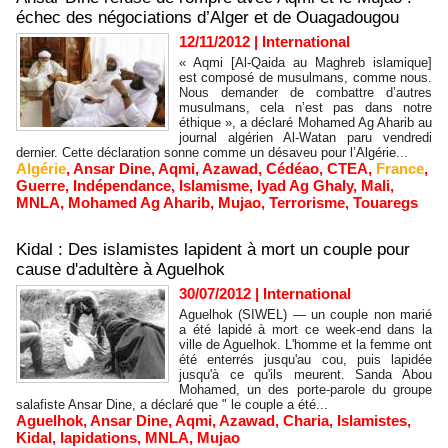
échec des négociations d’Alger et de Ouagadougou
12/11/2012
|
International
« Aqmi [Al-Qaida au Maghreb islamique]
est composé de musulmans, comme nous.
Nous demander de combattre d’autres
musulmans, cela n’est pas dans notre
éthique », a déclaré Mohamed Ag Aharib au
journal algérien Al-Watan paru vendredi
dernier. Cette déclaration sonne comme un désaveu pour l’Algérie...
Algérie
,
Ansar Dine
,
Aqmi
,
Azawad
,
Cédéao
,
CTEA
,
France
,
Guerre
,
Indépendance
,
Islamisme
,
Iyad Ag Ghaly
,
Mali
,
MNLA
,
Mohamed Ag Aharib
,
Mujao
,
Terrorisme
,
Touaregs
Kidal : Des islamistes lapident à mort un couple pour
cause d'adultère à Aguelhok
30/07/2012
|
International
Aguelhok (SIWEL) — un couple non marié
a été lapidé à mort ce week-end dans la
ville de Aguelhok. L'homme et la femme ont
été enterrés jusqu'au cou, puis lapidée
jusqu'à ce qu'ils meurent. Sanda Abou
Mohamed, un des porte-parole du groupe
salafiste Ansar Dine, a déclaré que " le couple a été...
Aguelhok
,
Ansar Dine
,
Aqmi
,
Azawad
,
Charia
,
Islamistes
,
Kidal
,
lapidations
,
MNLA
,
Mujao