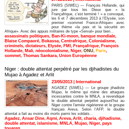
PARIS (SIWEL) — François Hollande, qui
jure par tous les Dieux que « la
Françafrique, c’est terminé ! » a convoqué,
les 6 et 7 décembres 2013 à l’Elysée, son
premier «sommet France-Afrique» avec
pour thème «la paix et la sécurité en
Afrique». Avec des appuis militaires de type «Serval» pour bien...
assassinats politiques
,
Ban-Ki-moon
,
banque mondiale
,
Blaise Compaoré
,
Bokassa
,
Centrafrique
,
Colonialisme
,
criminels
,
dictateurs
,
Elysée
,
FMI
,
Françafrique
,
François
Hollande
,
Mali
,
néocolonialisme
,
Niger
,
ONU
,
Paris
,
sommet
,
Thomas Sankara
,
Union Européenne
Niger : double attentat perpétré par les djihadistes du
Mujao à Agadez et Arlit
23/05/2013
|
International
AGADEZ (SIWEL) — Le groupe jihadiste
Mujao, le même qui mène des attaques
incessantes contre le MNLA, a revendiqué
le double attentat perpétré aujourd’hui au
Niger contre l'armée nigérienne et le groupe
français Areva. Selon l’AFP, le double
attentat a fait au moins dix morts parmi les soldats...
Agadez
,
Ansar Dine
,
Aqmi
,
Areva
,
Arlit
,
charia
,
djihadisme
,
double attentat
,
islamisme
,
MNLA
,
Mujao
,
Niger
,
pays
touareg