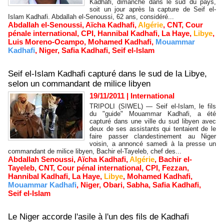
Kadhafi, dimanche dans le sud du pays,
soit un jour après la capture de Seif el-
Islam Kadhafi. Abdallah el-Senoussi, 62 ans, considéré...
Abdallah el-Senoussi
,
Aïcha Kadhafi
,
Algérie
,
CNT
,
Cour
pénale international
,
CPI
,
Hannibal Kadhafi
,
La Haye
,
Libye
,
Luis Moreno-Ocampo
,
Mohamed Kadhafi
,
Mouammar
Kadhafi
,
Niger
,
Safia Kadhafi
,
Seif el-Islam
Seif el-Islam Kadhafi capturé dans le sud de la Libye,
selon un commandant de milice libyen
19/11/2011
|
International
TRIPOLI (SIWEL) — Seif el-Islam, le fils
du "guide" Mouammar Kadhafi, a été
capturé dans une ville du sud libyen avec
deux de ses assistants qui tentaient de le
faire passer clandestinement au Niger
voisin, a annoncé samedi à la presse un
commandant de milice libyen, Bachir el-Tayeleb, chef des...
Abdallah Senoussi
,
Aïcha Kadhafi
,
Algérie
,
Bachir el-
Tayeleb
,
CNT
,
Cour pénal international
,
CPI
,
Fezzan
,
Hannibal Kadhafi
,
La Haye
,
Libye
,
Mohamed Kadhafi
,
Mouammar Kadhafi
,
Niger
,
Obari
,
Sabha
,
Safia Kadhafi
,
Seif el-Islam
Le Niger accorde l'asile à l'un des fils de Kadhafi