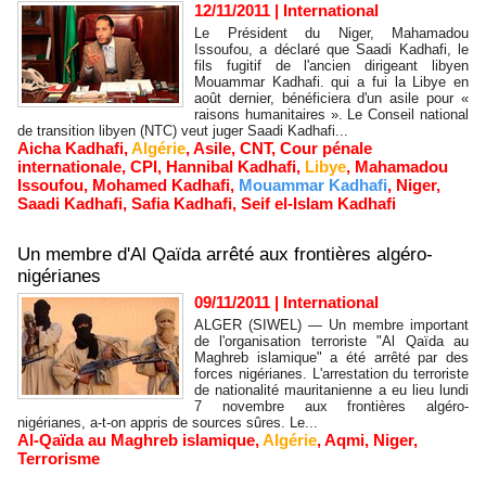
12/11/2011
|
International
Le Président du Niger, Mahamadou
Issoufou, a déclaré que Saadi Kadhafi, le
fils fugitif de l'ancien dirigeant libyen
Mouammar Kadhafi. qui a fui la Libye en
août dernier, bénéficiera d'un asile pour «
raisons humanitaires ». Le Conseil national
de transition libyen (NTC) veut juger Saadi Kadhafi...
Aicha Kadhafi
,
Algérie
,
Asile
,
CNT
,
Cour pénale
internationale
,
CPI
,
Hannibal Kadhafi
,
Libye
,
Mahamadou
Issoufou
,
Mohamed Kadhafi
,
Mouammar Kadhafi
,
Niger
,
Saadi Kadhafi
,
Safia Kadhafi
,
Seif el-Islam Kadhafi
Un membre d'Al Qaïda arrêté aux frontières algéro-
nigérianes
09/11/2011
|
International
ALGER (SIWEL) — Un membre important
de l'organisation terroriste "Al Qaïda au
Maghreb islamique" a été arrêté par des
forces nigérianes. L'arrestation du terroriste
de nationalité mauritanienne a eu lieu lundi
7 novembre aux frontières algéro-
nigérianes, a-t-on appris de sources sûres. Le...
Al-Qaïda au Maghreb islamique
,
Algérie
,
Aqmi
,
Niger
,
Terrorisme