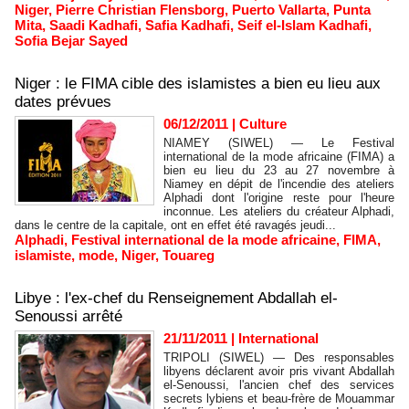
Niger
,
Pierre Christian Flensborg
,
Puerto Vallarta
,
Punta
Mita
,
Saadi Kadhafi
,
Safia Kadhafi
,
Seif el-Islam Kadhafi
,
Sofia Bejar Sayed
Niger : le FIMA cible des islamistes a bien eu lieu aux
dates prévues
06/12/2011
|
Culture
NIAMEY (SIWEL) — Le Festival
international de la mode africaine (FIMA) a
bien eu lieu du 23 au 27 novembre à
Niamey en dépit de l'incendie des ateliers
Alphadi dont l'origine reste pour l'heure
inconnue. Les ateliers du créateur Alphadi,
dans le centre de la capitale, ont en effet été ravagés jeudi...
Alphadi
,
Festival international de la mode africaine
,
FIMA
,
islamiste
,
mode
,
Niger
,
Touareg
Libye : l'ex-chef du Renseignement Abdallah el-
Senoussi arrêté
21/11/2011
|
International
TRIPOLI (SIWEL) — Des responsables
libyens déclarent avoir pris vivant Abdallah
el-Senoussi, l'ancien chef des services
secrets lybiens et beau-frère de Mouammar