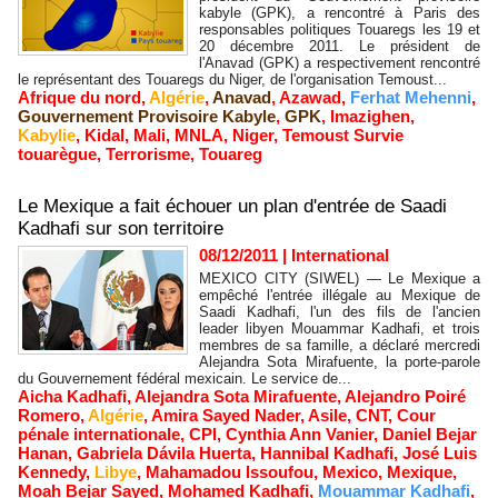
kabyle (GPK), a rencontré à Paris des
responsables politiques Touaregs les 19 et
20 décembre 2011. Le président de
l'Anavad (GPK) a respectivement rencontré
le représentant des Touaregs du Niger, de l'organisation Temoust...
Afrique du nord
,
Algérie
,
Anavad
,
Azawad
,
Ferhat Mehenni
,
Gouvernement Provisoire Kabyle
,
GPK
,
Imazighen
,
Kabylie
,
Kidal
,
Mali
,
MNLA
,
Niger
,
Temoust Survie
touarègue
,
Terrorisme
,
Touareg
Le Mexique a fait échouer un plan d'entrée de Saadi
Kadhafi sur son territoire
08/12/2011
|
International
MEXICO CITY (SIWEL) — Le Mexique a
empêché l'entrée illégale au Mexique de
Saadi Kadhafi, l'un des fils de l'ancien
leader libyen Mouammar Kadhafi, et trois
membres de sa famille, a déclaré mercredi
Alejandra Sota Mirafuente, la porte-parole
du Gouvernement fédéral mexicain. Le service de...
Aicha Kadhafi
,
Alejandra Sota Mirafuente
,
Alejandro Poiré
Romero
,
Algérie
,
Amira Sayed Nader
,
Asile
,
CNT
,
Cour
pénale internationale
,
CPI
,
Cynthia Ann Vanier
,
Daniel Bejar
Hanan
,
Gabriela Dávila Huerta
,
Hannibal Kadhafi
,
José Luis
Kennedy
,
Libye
,
Mahamadou Issoufou
,
Mexico
,
Mexique
,
Moah Bejar Sayed
,
Mohamed Kadhafi
,
Mouammar Kadhafi
,