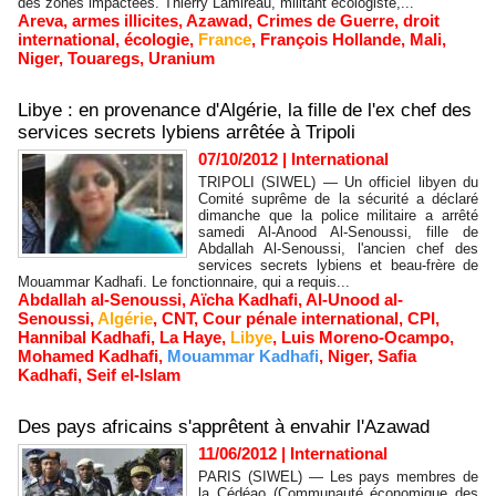
des zones impactées. Thierry Lamireau, militant écologiste,...
Areva
,
armes illicites
,
Azawad
,
Crimes de Guerre
,
droit
international
,
écologie
,
France
,
François Hollande
,
Mali
,
Niger
,
Touaregs
,
Uranium
Libye : en provenance d'Algérie, la fille de l'ex chef des
services secrets lybiens arrêtée à Tripoli
07/10/2012
|
International
TRIPOLI (SIWEL) — Un officiel libyen du
Comité suprême de la sécurité a déclaré
dimanche que la police militaire a arrêté
samedi Al-Anood Al-Senoussi, fille de
Abdallah Al-Senoussi, l'ancien chef des
services secrets lybiens et beau-frère de
Mouammar Kadhafi. Le fonctionnaire, qui a requis...
Abdallah al-Senoussi
,
Aïcha Kadhafi
,
Al-Unood al-
Senoussi
,
Algérie
,
CNT
,
Cour pénale international
,
CPI
,
Hannibal Kadhafi
,
La Haye
,
Libye
,
Luis Moreno-Ocampo
,
Mohamed Kadhafi
,
Mouammar Kadhafi
,
Niger
,
Safia
Kadhafi
,
Seif el-Islam
Des pays africains s'apprêtent à envahir l'Azawad
11/06/2012
|
International
PARIS (SIWEL) — Les pays membres de
la Cédéao (Communauté économique des