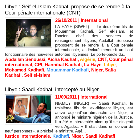
Libye : Seif el-Islam Kadhafi propose de se rendre à la
Cour pénale internationale (CNT)
26/10/2011
|
International
LA HAYE (SIWEL) — Le deuxième fils de
Mouammar Kadhafi, Seif el-Islam, et
l'ancien chef des services de
renseignement libyens, Abdallah Senoussi
proposent de se rendre à la Cour pénale
internationale, a déclaré mercredi un haut
fonctionnaire des nouvelles autorités libyennes. Le porte-parole du...
Abdallah Senoussi
,
Aïcha Kadhafi
,
Algérie
,
CNT
,
Cour pénal
international
,
CPI
,
Hannibal Kadhafi
,
La Haye
,
Libye
,
Mohamed Kadhafi
,
Mouammar Kadhafi
,
Niger
,
Safia
Kadhafi
,
Seif el-Islam
Libye : Saadi Kadhafi intercepté au Niger
11/09/2011
|
International
NIAMEY (NIGER) — Saadi Kadhafi, le
troisième fils de l'ex-dirigeant libyen, est
arrivé aujourd'hui dimanche au Niger, a
annoncé le ministre nigérien de la Justice.
Il a été « intercepté» alors qu'il se dirigeait
vers Agadez. « Il était dans un convoi de
neuf personnes», a précisé le ministre. Agé...
justice internationale
,
Kadhafi
,
Niger
,
Saadi Kadhafi