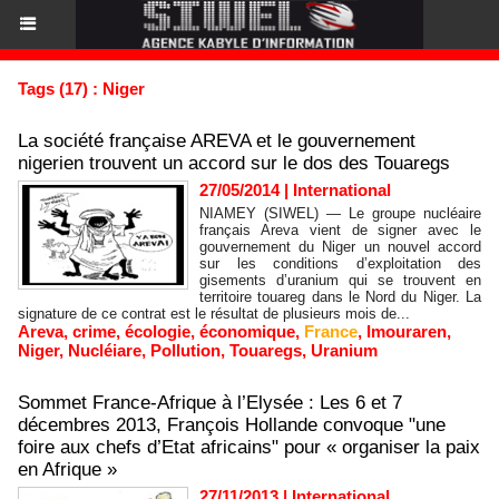
Tags (17) : Niger
La société française AREVA et le gouvernement
nigerien trouvent un accord sur le dos des Touaregs
27/05/2014
|
International
NIAMEY (SIWEL) — Le groupe nucléaire
français Areva vient de signer avec le
gouvernement du Niger un nouvel accord
sur les conditions d’exploitation des
gisements d’uranium qui se trouvent en
territoire touareg dans le Nord du Niger. La
signature de ce contrat est le résultat de plusieurs mois de...
Areva
,
crime
,
écologie
,
économique
,
France
,
Imouraren
,
Niger
,
Nucléiare
,
Pollution
,
Touaregs
,
Uranium
Sommet France-Afrique à l’Elysée : Les 6 et 7
décembres 2013, François Hollande convoque "une
foire aux chefs d’Etat africains" pour « organiser la paix
en Afrique »
27/11/2013
|
International