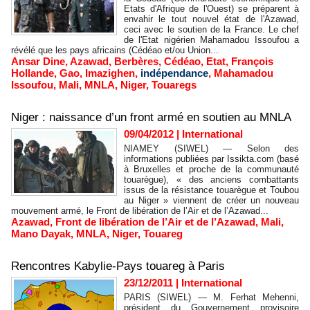
Etats d'Afrique de l'Ouest) se préparent à
envahir le tout nouvel état de l'Azawad,
ceci avec le soutien de la France. Le chef
de l'Etat nigérien Mahamadou Issoufou a
révélé que les pays africains (Cédéao et/ou Union...
Ansar Dine
,
Azawad
,
Berbères
,
Cédéao
,
Etat
,
François
Hollande
,
Gao
,
Imazighen
,
indépendance
,
Mahamadou
Issoufou
,
Mali
,
MNLA
,
Niger
,
Touaregs
Niger : naissance d’un front armé en soutien au MNLA
09/04/2012
|
International
NIAMEY (SIWEL) — Selon des
informations publiées par Issikta.com (basé
à Bruxelles et proche de la communauté
touarègue), « des anciens combattants
issus de la résistance touarègue et Toubou
au Niger » viennent de créer un nouveau
mouvement armé, le Front de libération de l’Air et de l’Azawad...
Azawad
,
Front de libération de l’Air et de l’Azawad
,
Mali
,
Mano Dayak
,
MNLA
,
Niger
,
Touareg
Rencontres Kabylie-Pays touareg à Paris
23/12/2011
|
International
PARIS (SIWEL) — M. Ferhat Mehenni,
président du Gouvernement provisoire