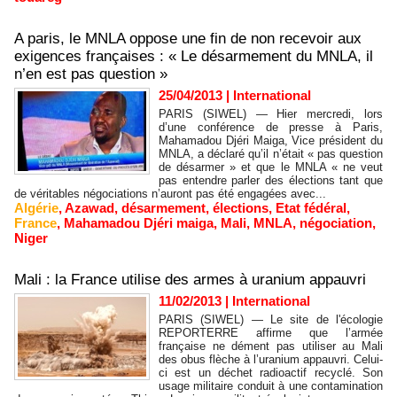
A paris, le MNLA oppose une fin de non recevoir aux
exigences françaises : « Le désarmement du MNLA, il
n’en est pas question »
25/04/2013
|
International
PARIS (SIWEL) — Hier mercredi, lors
d’une conférence de presse à Paris,
Mahamadou Djéri Maiga, Vice président du
MNLA, a déclaré qu’il n’était « pas question
de désarmer » et que le MNLA « ne veut
pas entendre parler des élections tant que
de véritables négociations n’auront pas été engagées avec...
Algérie
,
Azawad
,
désarmement
,
élections
,
Etat fédéral
,
France
,
Mahamadou Djéri maiga
,
Mali
,
MNLA
,
négociation
,
Niger
Mali : la France utilise des armes à uranium appauvri
11/02/2013
|
International
PARIS (SIWEL) — Le site de l'écologie
REPORTERRE affirme que l’armée
française ne dément pas utiliser au Mali
des obus flèche à l’uranium appauvri. Celui-
ci est un déchet radioactif recyclé. Son
usage militaire conduit à une contamination