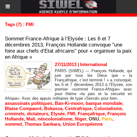
Tags (7) : FMI
Sommet France-Afrique à l’Elysée : Les 6 et 7
décembres 2013, François Hollande convoque "une
foire aux chefs d’Etat africains" pour « organiser la paix
en Afrique »
27/11/2013
|
International
PARIS (SIWEL) — François Hollande, qui
jure par tous les Dieux que « la
Françafrique, c’est terminé ! » a convoqué,
les 6 et 7 décembres 2013 à l’Elysée, son
premier «sommet France-Afrique» avec
pour thème «la paix et la sécurité en
Afrique». Avec des appuis militaires de type «Serval» pour bien...
assassinats politiques
,
Ban-Ki-moon
,
banque mondiale
,
Blaise Compaoré
,
Bokassa
,
Centrafrique
,
Colonialisme
,
criminels
,
dictateurs
,
Elysée
,
FMI
,
Françafrique
,
François
Hollande
,
Mali
,
néocolonialisme
,
Niger
,
ONU
,
Paris
,
sommet
,
Thomas Sankara
,
Union Européenne