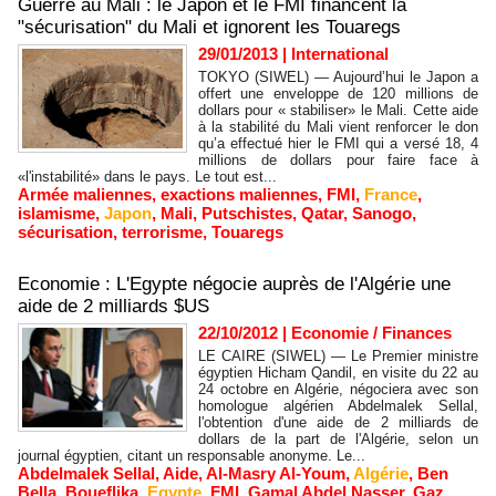
Guerre au Mali : le Japon et le FMI financent la
"sécurisation" du Mali et ignorent les Touaregs
29/01/2013
|
International
TOKYO (SIWEL) — Aujourd’hui le Japon a
offert une enveloppe de 120 millions de
dollars pour « stabiliser» le Mali. Cette aide
à la stabilité du Mali vient renforcer le don
qu’a effectué hier le FMI qui a versé 18, 4
millions de dollars pour faire face à
«l'instabilité» dans le pays. Le tout est...
Armée maliennes
,
exactions maliennes
,
FMI
,
France
,
islamisme
,
Japon
,
Mali
,
Putschistes
,
Qatar
,
Sanogo
,
sécurisation
,
terrorisme
,
Touaregs
Economie : L'Egypte négocie auprès de l'Algérie une
aide de 2 milliards $US
22/10/2012
|
Economie / Finances
LE CAIRE (SIWEL) — Le Premier ministre
égyptien Hicham Qandil, en visite du 22 au
24 octobre en Algérie, négociera avec son
homologue algérien Abdelmalek Sellal,
l'obtention d'une aide de 2 milliards de
dollars de la part de l'Algérie, selon un
journal égyptien, citant un responsable anonyme. Le...
Abdelmalek Sellal
,
Aide
,
Al-Masry Al-Youm
,
Algérie
,
Ben
Bella
,
Boueflika
,
Egypte
,
FMI
,
Gamal Abdel Nasser
,
Gaz
,