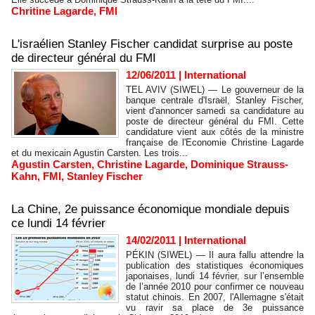
Chritine Lagarde
,
FMI
L'israélien Stanley Fischer candidat surprise au poste
de directeur général du FMI
12/06/2011
|
International
TEL AVIV (SIWEL) — Le gouverneur de la
banque centrale d'Israël, Stanley Fischer,
vient d'annoncer samedi sa candidature au
poste de directeur général du FMI. Cette
candidature vient aux côtés de la ministre
française de l'Economie Christine Lagarde
et du mexicain Agustin Carsten. Les trois...
Agustin Carsten
,
Christine Lagarde
,
Dominique Strauss-
Kahn
,
FMI
,
Stanley Fischer
La Chine, 2e puissance économique mondiale depuis
ce lundi 14 février
14/02/2011
|
International
PÉKIN (SIWEL) — Il aura fallu attendre la
publication des statistiques économiques
japonaises, lundi 14 février, sur l’ensemble
de l’année 2010 pour confirmer ce nouveau
statut chinois. En 2007, l'Allemagne s'était
vu ravir sa place de 3e puissance