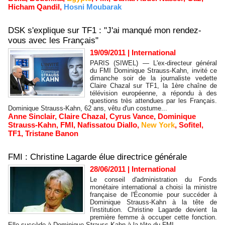
Hicham Qandil
,
Hosni Moubarak
DSK s'explique sur TF1 : "J'ai manqué mon rendez-
vous avec les Français"
19/09/2011
|
International
PARIS (SIWEL) — L'ex-directeur général
du FMI Dominique Strauss-Kahn, invité ce
dimanche soir de la journaliste vedette
Claire Chazal sur TF1, la 1ère chaîne de
télévision européenne, a répondu à des
questions très attendues par les Français.
Dominique Strauss-Kahn, 62 ans, vêtu d'un costume...
Anne Sinclair
,
Claire Chazal
,
Cyrus Vance
,
Dominique
Strauss-Kahn
,
FMI
,
Nafissatou Diallo
,
New York
,
Sofitel
,
TF1
,
Tristane Banon
FMI : Christine Lagarde élue directrice générale
28/06/2011
|
International
Le conseil d'administration du Fonds
monétaire international a choisi la ministre
française de l'Économie pour succéder à
Dominique Strauss-Kahn à la tête de
l'institution. Christine Lagarde devient la
première femme à occuper cette fonction.
Elle succède à Dominique Strauss-Kahn à la tête du FMI....