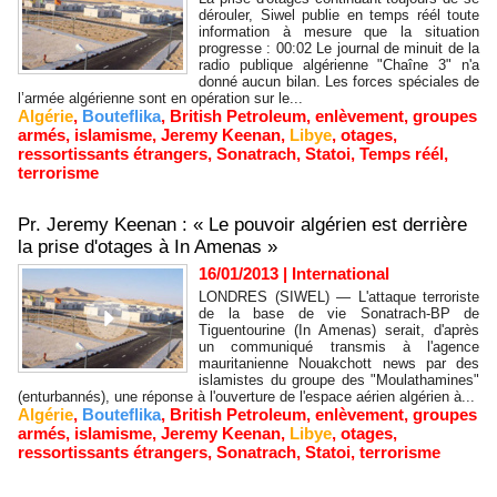
dérouler, Siwel publie en temps réél toute
information à mesure que la situation
progresse : 00:02 Le journal de minuit de la
radio publique algérienne "Chaîne 3" n'a
donné aucun bilan. Les forces spéciales de
l’armée algérienne sont en opération sur le...
Algérie
,
Bouteflika
,
British Petroleum
,
enlèvement
,
groupes
armés
,
islamisme
,
Jeremy Keenan
,
Libye
,
otages
,
ressortissants étrangers
,
Sonatrach
,
Statoi
,
Temps réél
,
terrorisme
Pr. Jeremy Keenan : « Le pouvoir algérien est derrière
la prise d'otages à In Amenas »
16/01/2013
|
International
LONDRES (SIWEL) — L'attaque terroriste
de la base de vie Sonatrach-BP de
Tiguentourine (In Amenas) serait, d'après
un communiqué transmis à l'agence
mauritanienne Nouakchott news par des
islamistes du groupe des "Moulathamines"
(enturbannés), une réponse à l'ouverture de l'espace aérien algérien à...
Algérie
,
Bouteflika
,
British Petroleum
,
enlèvement
,
groupes
armés
,
islamisme
,
Jeremy Keenan
,
Libye
,
otages
,
ressortissants étrangers
,
Sonatrach
,
Statoi
,
terrorisme