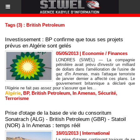
Tags (3) : British Petroleum
Investissement : BP confirme que tous ses projets
prévus en Algérie sont gelés
05/05/2013
|
Economie / Finances
LONDRES (SIWEL) — La compagnie
pétrolière avait prévu d'investir un milliard
de dollars dans l'amélioration de l'usine de
gaz d'In Amenas, mais l'attaque terroriste
de janvier dernier a affecté ces plans. Le
gouvernement britannique a déclaré que
l'Algérie ne fait pas assez pour s'assurer que les...
Algérie
,
BP
,
British Petroleum
,
In Amenas
,
Sécurité
,
Terrorisme
Prise d'otage de la base de vie du consoritum
Sonatrach (ALG) - British Petroleum (GBR) - Statoil
(NOR) à In Amenas : temps réél
16/01/2013
|
International
La prise d'otages continuant toujours de se