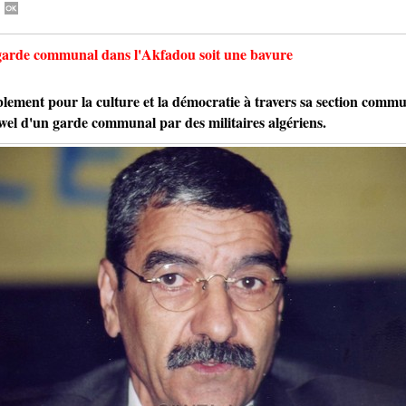
 garde communal dans l'Akfadou soit une bavure
t pour la culture et la démocratie à travers sa section comm
iwel d'un garde communal par des militaires algériens.