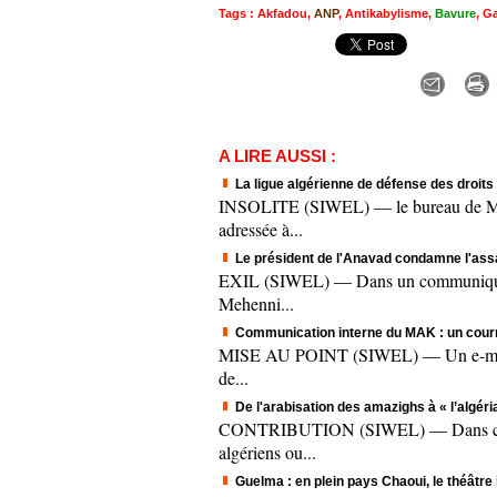
Tags
:
Akfadou
,
ANP
,
Antikabylisme
,
Bavure
,
Ga
A LIRE AUSSI :
La ligue algérienne de défense des droit
INSOLITE (SIWEL) — le bureau de M'sil
adressée à...
Le président de l'Anavad condamne l'assas
EXIL (SIWEL) — Dans un communiqué tra
Mehenni...
Communication interne du MAK : un courrie
MISE AU POINT (SIWEL) — Un e-mail que
de...
De l'arabisation des amazighs à « l’algéri
CONTRIBUTION (SIWEL) — Dans ce texte, 
algériens ou...
Guelma : en plein pays Chaoui, le théâtre 