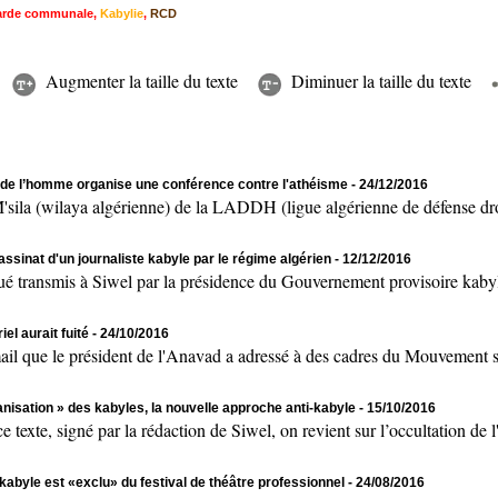
rde communale
,
Kabylie
,
RCD
Augmenter la taille du texte
Diminuer la taille du texte
s de l’homme organise une conférence contre l'athéisme
- 24/12/2016
a (wilaya algérienne) de la LADDH (ligue algérienne de défense droit
sinat d'un journaliste kabyle par le régime algérien
- 12/12/2016
nsmis à Siwel par la présidence du Gouvernement provisoire kabyle 
l aurait fuité
- 24/10/2016
 le président de l'Anavad a adressé à des cadres du Mouvement souve
anisation » des kabyles, la nouvelle approche anti-kabyle
- 15/10/2016
signé par la rédaction de Siwel, on revient sur l’occultation de l'i
kabyle est «exclu» du festival de théâtre professionnel
- 24/08/2016