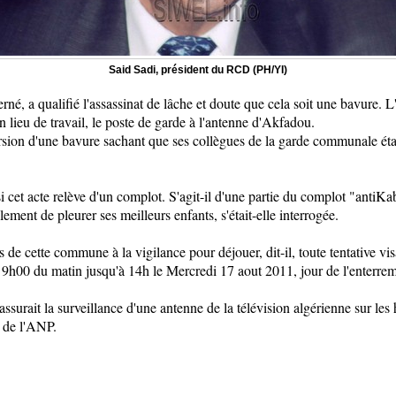
Said Sadi, président du RCD (PH/YI)
é, a qualifié l'assassinat de lâche et doute que cela soit une bavure. L
 lieu de travail, le poste de garde à l'antenne d'Akfadou.
sion d'une bavure sachant que ses collègues de la garde communale étai
 cet acte relève d'un complot. S'agit-il d'une partie du complot "anti
ement de pleurer ses meilleurs enfants, s'était-elle interrogée.
e cette commune à la vigilance pour déjouer, dit-il, toute tentative visa
e 9h00 du matin jusqu'à 14h le Mercredi 17 aout 2011, jour de l'enterrem
surait la surveillance d'une antenne de la télévision algérienne sur le
s de l'ANP.