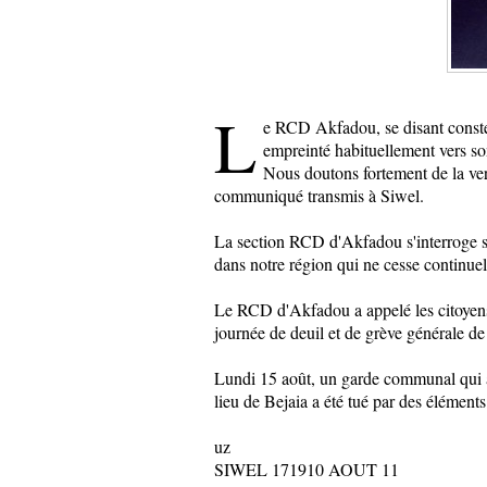
L
e RCD Akfadou, se disant constern
empreinté habituellement vers son
Nous doutons fortement de la ver
communiqué transmis à Siwel.
La section RCD d'Akfadou s'interroge si
dans notre région qui ne cesse continuell
Le RCD d'Akfadou a appelé les citoyens d
journée de deuil et de grève générale d
Lundi 15 août, un garde communal qui as
lieu de Bejaia a été tué par des élément
uz
SIWEL 171910 AOUT 11