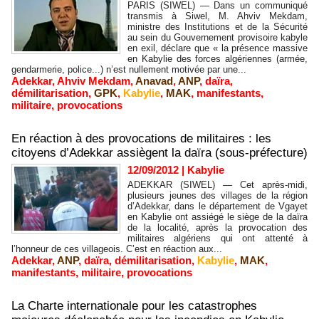
PARIS (SIWEL) — Dans un communiqué
transmis à Siwel, M. Ahviv Mekdam,
ministre des Institutions et de la Sécurité
au sein du Gouvernement provisoire kabyle
en exil, déclare que « la présence massive
en Kabylie des forces algériennes (armée,
gendarmerie, police...) n’est nullement motivée par une...
Adekkar
,
Ahviv Mekdam
,
Anavad
,
ANP
,
daïra
,
démilitarisation
,
GPK
,
Kabylie
,
MAK
,
manifestants
,
militaire
,
provocations
En réaction à des provocations de militaires : les
citoyens d’Adekkar assiègent la daïra (sous-préfecture)
12/09/2012
|
Kabylie
ADEKKAR (SIWEL) — Cet après-midi,
plusieurs jeunes des villages de la région
d’Adekkar, dans le département de Vgayet
en Kabylie ont assiégé le siège de la daïra
de la localité, après la provocation des
militaires algériens qui ont attenté à
l’honneur de ces villageois. C’est en réaction aux...
Adekkar
,
ANP
,
daïra
,
démilitarisation
,
Kabylie
,
MAK
,
manifestants
,
militaire
,
provocations
La Charte internationale pour les catastrophes