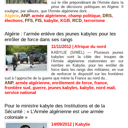
sur le rôle prépondérant de l'Armée dans la
prise de décisions politiques en Algérie. Il
souligne, par ailleurs, que l'Armée algérienne dont...
Algérie
,
ANP
,
armée algérienne
,
champ politique
,
DRS
,
élections
,
FFS
,
FIS
,
kabylie
,
KGB
,
RCD
,
terrorisme
Algérie : l’armée enlève des jeunes kabyles pour les
enrôler de force dans ses rangs
11/11/2012
|
Afrique du nord
KABYLIE (SIWEL) — Plusieurs jeunes
kabyles sont la cible des troupes de
l’Armée algérienne stationnées en sur
nombre en Kabylie, pour les enrôler de
force dans les rangs des militaires, en vue
de renforcer le dispositif sur les frontières
sud à l’approche de la guerre que mène la France au nord du...
ANP
,
armée algérienne
,
enrôlement de force
,
france
,
frontière sud
,
guerre
,
jeunes kabyles
,
kabylie
,
nord mali
,
service national
Pour le ministre kabyle des Institutions et de la
Sécurité : « L’Armée algérienne est une armée
coloniale »
14/09/2012
|
Kabylie