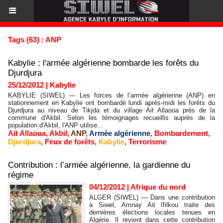
Tags (63) : ANP
Kabylie : l'armée algérienne bombarde les forêts du
Djurdjura
25/12/2012
|
Kabylie
KABYLIE (SIWEL) — Les forces de l’armée algérienne (ANP) en
stationnement en Kabylie ont bombardé lundi après-midi les forêts du
Djurdjura au niveau de Tikjda et du village Ait Allaoua près de la
commune d'Akbil. Selon les témoignages recueillis auprès de la
population d'Akbil, l'ANP utilise...
Ait Allaoua
,
Akbil
,
ANP
,
Armée algérienne
,
Bombardement
,
Djurdjura
,
Feux de forêts
,
Kabylie
,
Terrorisme
Contribution : l’armée algérienne, la gardienne du
régime
04/12/2012
|
Afrique du nord
ALGER (SIWEL) — Dans une contribution
à Siwel, Amnay Ait Ifilkou traite des
dernières élections locales tenues en
Algérie. Il revient dans cette contribution