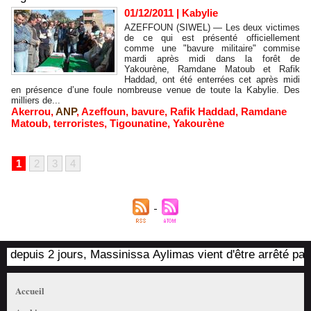
01/12/2011
|
Kabylie
AZEFFOUN (SIWEL) — Les deux victimes
de ce qui est présenté officiellement
comme une "bavure militaire" commise
mardi après midi dans la forêt de
Yakourène, Ramdane Matoub et Rafik
Haddad, ont été enterrées cet après midi
en présence d’une foule nombreuse venue de toute la Kabylie. Des
milliers de...
Akerrou
,
ANP
,
Azeffoun
,
bavure
,
Rafik Haddad
,
Ramdane
Matoub
,
terroristes
,
Tigounatine
,
Yakourène
1
2
3
4
is 2 jours, Massinissa Aylimas vient d'être arrêté par les au
Accueil