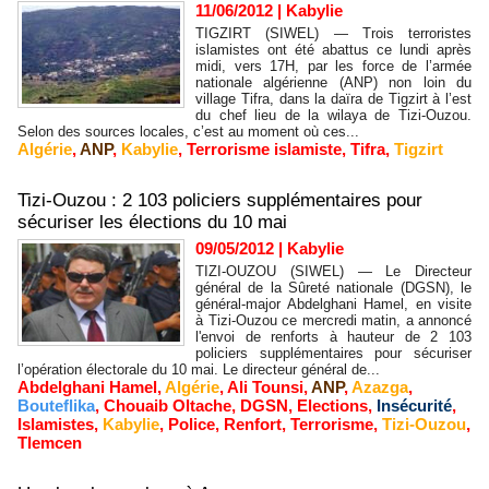
11/06/2012
|
Kabylie
TIGZIRT (SIWEL) — Trois terroristes
islamistes ont été abattus ce lundi après
midi, vers 17H, par les force de l’armée
nationale algérienne (ANP) non loin du
village Tifra, dans la daïra de Tigzirt à l’est
du chef lieu de la wilaya de Tizi-Ouzou.
Selon des sources locales, c’est au moment où ces...
Algérie
,
ANP
,
Kabylie
,
Terrorisme islamiste
,
Tifra
,
Tigzirt
Tizi-Ouzou : 2 103 policiers supplémentaires pour
sécuriser les élections du 10 mai
09/05/2012
|
Kabylie
TIZI-OUZOU (SIWEL) — Le Directeur
général de la Sûreté nationale (DGSN), le
général-major Abdelghani Hamel, en visite
à Tizi-Ouzou ce mercredi matin, a annoncé
l'envoi de renforts à hauteur de 2 103
policiers supplémentaires pour sécuriser
l’opération électorale du 10 mai. Le directeur général de...
Abdelghani Hamel
,
Algérie
,
Ali Tounsi
,
ANP
,
Azazga
,
Bouteflika
,
Chouaib Oltache
,
DGSN
,
Elections
,
Insécurité
,
Islamistes
,
Kabylie
,
Police
,
Renfort
,
Terrorisme
,
Tizi-Ouzou
,
Tlemcen