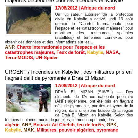
majeures déclenchée pour les incendies en Kabylie
17/08/2012
|
Afrique du nord
Un "utilisateur autorisé" de la protection
civile en Kabylie a activé lundi 13 août
dernier la "Charte Internationale pour
l'espace et les catastrophes majeures" pour
mobiliser des ressources spatiales
(satellites) et terriennes connexes pour
obtenir des données et des informations sur les...
ANP
,
Charte internationale pour l'espace et les
catastrophes majeures
,
Feux de forêt
,
Kabylie
,
NASA
,
Terra-MODIS
,
UN-Spider
URGENT / Incendies en Kabylie : des militaires pris en
flagrant délit de pyromanie à Draâ El Mizan
17/08/2012
|
Afrique du nord
DRAÂ EL MIZAN (SIWEL) — Des
éléments de l'Armée nationale populaire
(ANP) algérienne, ont été pris en flagrant
délit de pyromanie, par des citoyens de la
région, dans une zone boisée de la région
de Draâ El Mizan, en Kabylie. Selon des
témoins oculaires munis de jumelles, le modus operandi, des...
algérie
,
ANP
,
Bouaziz Ait Chebib
,
feu de forêts
,
GPK
,
Kabylie
,
MAK
,
Militaires
,
pouvoir algérien
,
pyromane