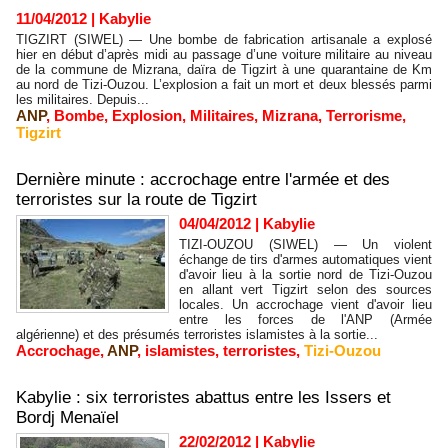
11/04/2012
|
Kabylie
TIGZIRT (SIWEL) — Une bombe de fabrication artisanale a explosé
hier en début d’après midi au passage d’une voiture militaire au niveau
de la commune de Mizrana, daïra de Tigzirt à une quarantaine de Km
au nord de Tizi-Ouzou. L’explosion a fait un mort et deux blessés parmi
les militaires. Depuis...
ANP
,
Bombe
,
Explosion
,
Militaires
,
Mizrana
,
Terrorisme
,
Tigzirt
Dernière minute : accrochage entre l'armée et des
terroristes sur la route de Tigzirt
04/04/2012
|
Kabylie
TIZI-OUZOU (SIWEL) — Un violent
échange de tirs d'armes automatiques vient
d'avoir lieu à la sortie nord de Tizi-Ouzou
en allant vert Tigzirt selon des sources
locales. Un accrochage vient d'avoir lieu
entre les forces de l'ANP (Armée
algérienne) et des présumés terroristes islamistes à la sortie...
Accrochage
,
ANP
,
islamistes
,
terroristes
,
Tizi-Ouzou
Kabylie : six terroristes abattus entre les Issers et
Bordj Menaïel
22/02/2012
|
Kabylie