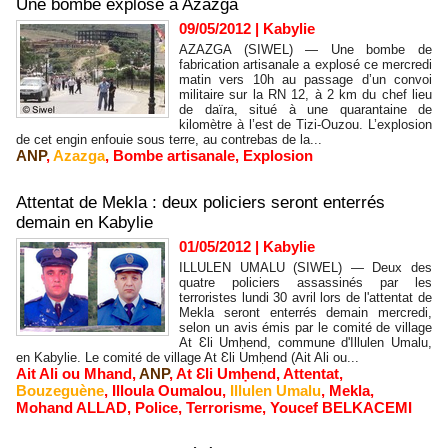
Une bombe explose à Azazga
09/05/2012
|
Kabylie
AZAZGA (SIWEL) — Une bombe de
fabrication artisanale a explosé ce mercredi
matin vers 10h au passage d’un convoi
militaire sur la RN 12, à 2 km du chef lieu
de daïra, situé à une quarantaine de
kilomètre à l’est de Tizi-Ouzou. L’explosion
de cet engin enfouie sous terre, au contrebas de la...
ANP
,
Azazga
,
Bombe artisanale
,
Explosion
Attentat de Mekla : deux policiers seront enterrés
demain en Kabylie
01/05/2012
|
Kabylie
ILLULEN UMALU (SIWEL) — Deux des
quatre policiers assassinés par les
terroristes lundi 30 avril lors de l'attentat de
Mekla seront enterrés demain mercredi,
selon un avis émis par le comité de village
At Ɛli Umḥend, commune d'Illulen Umalu,
en Kabylie. Le comité de village At Ɛli Umḥend (Ait Ali ou...
Ait Ali ou Mhand
,
ANP
,
At Ɛli Umḥend
,
Attentat
,
Bouzeguène
,
Illoula Oumalou
,
Illulen Umalu
,
Mekla
,
Mohand ALLAD
,
Police
,
Terrorisme
,
Youcef BELKACEMI