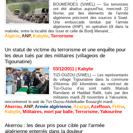
BOUMERDES (SIWEL) — Six terroristes
ont été abattus aujourd’hui, mercredi 22
février, par des éléments de l'armée
algérienne précisent des sources à Siwel.
Une embuscade tendue par l’armée
algérienne (ANP), en opération tôt dans la
matinée, entre la localité des Isser et celle de Bordj Menaïel,...
Algérie
,
ANP
,
Kabylie
,
Terrorisme
Un statut de victime du terrorisme et une enquête pour
les deux tués par des militaires (villageois de
Tigounatine)
03/12/2011
|
Kabylie
TIZI-OUZOU (SIWEL) — Les représentants
du village Tigounatine dans la commune
d'Akerrou (60 kilomètres au nord-est de
Tizi-Ouzou d’où sont natifs Matoub
Ramdane et Haddad Rafik, tués par des
militaires mardi 29 novembre à Yakourène,
rencontreront le wali de Tizi-Ouzou Abdelkader Bouazghi mardi...
Akerrou
,
ANP
,
Armée algérienne
,
Azazga
,
Azeffoun
,
Fréha
,
Kabylie
,
Militaires
,
mort par balle
,
Terrorisme
,
Yakourène
Akerrou : les deux pris pour cible par l'armée
algérienne enterrés dans la douleur