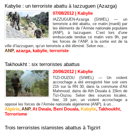
Kabylie : un terroriste abattu à Iazzuguen (Azazga)
07/08/2012
|
Kabylie
IAZZUGUEN-Azazga (SIWEL) — un
terroriste a été abattu, ce matin (mardi) par
les éléments de l’Armée nationale populaire
(ANP), à Iazzuguen. C’est lors d’une
embuscade tendue ce matin vers 9h, par
les forces de l’ANP, à la sortie est de la
ville d’Iazzuguen, qu’un terroriste a été éliminé. Selon nos...
ANP
,
azazga
,
kabylie
,
terroriste
Takhoukht : six terroristes abattus
20/06/2012
|
Kabylie
TIZI-OUZOU (SIWEL) — Un violent
accrochage a été enregistré hier soir vers
21h sur la RN 30, dans la commune d’Ait
Mahmoud, daïra de Ath Douala à 15km de
Tizi-Ouzou. Selon des sources locales,
hier, 19 juin, un violent accrochage a
opposé les forces de l’Armée nationale algérienne (ANP), à un...
Algérie
,
ANP
,
At Dwala
,
Beni Douala
,
Kabylie
,
Takhoukht
,
Terrorisme
Trois terroristes islamistes abattus à Tigzirt