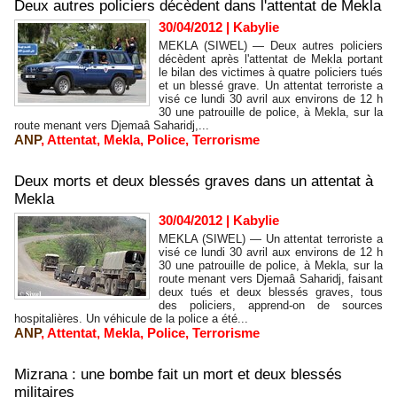
Deux autres policiers décèdent dans l'attentat de Mekla
30/04/2012
|
Kabylie
MEKLA (SIWEL) — Deux autres policiers
décèdent après l'attentat de Mekla portant
le bilan des victimes à quatre policiers tués
et un blessé grave. Un attentat terroriste a
visé ce lundi 30 avril aux environs de 12 h
30 une patrouille de police, à Mekla, sur la
route menant vers Djemaâ Saharidj,...
ANP
,
Attentat
,
Mekla
,
Police
,
Terrorisme
Deux morts et deux blessés graves dans un attentat à
Mekla
30/04/2012
|
Kabylie
MEKLA (SIWEL) — Un attentat terroriste a
visé ce lundi 30 avril aux environs de 12 h
30 une patrouille de police, à Mekla, sur la
route menant vers Djemaâ Saharidj, faisant
deux tués et deux blessés graves, tous
des policiers, apprend-on de sources
hospitalières. Un véhicule de la police a été...
ANP
,
Attentat
,
Mekla
,
Police
,
Terrorisme
Mizrana : une bombe fait un mort et deux blessés
militaires