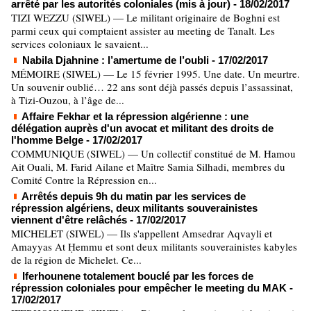
arrêté par les autorités coloniales (mis à jour)
- 18/02/2017
TIZI WEZZU (SIWEL) — Le militant originaire de Boghni est
parmi ceux qui comptaient assister au meeting de Tanalt. Les
services coloniaux le savaient...
Nabila Djahnine : l’amertume de l’oubli
- 17/02/2017
MÉMOIRE (SIWEL) — Le 15 février 1995. Une date. Un meurtre.
Un souvenir oublié… 22 ans sont déjà passés depuis l’assassinat,
à Tizi-Ouzou, à l’âge de...
Affaire Fekhar et la répression algérienne : une
délégation auprès d'un avocat et militant des droits de
l'homme Belge
- 17/02/2017
COMMUNIQUE (SIWEL) — Un collectif constitué de M. Hamou
Ait Ouali, M. Farid Ailane et Maître Samia Silhadi, membres du
Comité Contre la Répression en...
Arrêtés depuis 9h du matin par les services de
répression algériens, deux militants souverainistes
viennent d'être relâchés
- 17/02/2017
MICHELET (SIWEL) — Ils s'appellent Amsedrar Aqvayli et
Amayyas At Ḥemmu et sont deux militants souverainistes kabyles
de la région de Michelet. Ce...
Iferhounene totalement bouclé par les forces de
répression coloniales pour empêcher le meeting du MAK
-
17/02/2017