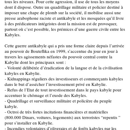
tous les niveaux. Pour cette agression, il use de tous les moyens
dont il dispose. Outre un quadrillage militaire et policier destiné à
imposer une chape de plomb sur la société, il mobilise aussi une
presse arabophone raciste et antikabyle et les mosquées qu’il livre
à des prédicateurs intégristes dont la mission est de provoquer,
partout où c’est possible, les prémices d’une guerre civile entre les
Kabyles.
Cette guerre antikabyle qui a pris une forme claire depuis l’arrivée
au pouvoir de Bouteflika en 1999, s’accentue du jour en jour à
travers les agissements néfastes du pouvoir central contre la
Kabylie dont les principaux sont :
- Volonté délibérée d’éradication de la langue et de la civilisation
kabyles en Kabylie.
- Kidnappings réguliers des investisseurs et commerçants kabyles
dans le but d’assécher l’investissement privé en Kabylie.
- Refus de l’Etat de tout investissement dans le pays kabyle pour
accentuer le chômage et l’exode des Kabyles.
- Quadrillage et surveillance militaire et policière du peuple
kabyle.
- Octroi de très fortes incitations financières et matérielles
(800.000 Dinars, voitures, logements) aux terroristes “repentis ”
pour s’installer en Kabylie.
- Incendies volontaires d’oliveraies et de forêts kabyles par les