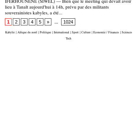
IFERHOUNENE (SIWEL) — Bien que le meeting qui devait avoir
lieu à Tanalt aujourd'hui à 14h, prévu par des militants
souverainistes kabyles, a été...
1
2
3
4
5
»
...
1024
Kabylie
|
Afrique du nord
|
Politique
|
International
|
Sport
|
Culture
|
Economie / Finances
|
Sciences
Tech