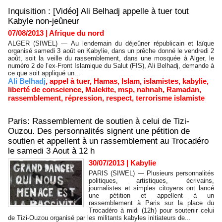
Inquisition : [Vidéo] Ali Belhadj appelle à tuer tout
Kabyle non-jeûneur
07/08/2013
|
Afrique du nord
ALGER (SIWEL) — Au lendemain du déjeûner républicain et laïque
organisé samedi 3 août en Kabylie, dans un prêche donné le vendredi 2
août, soit la veille du rassemblement, dans une mosquée à Alger, le
numéro 2 de l’ex-Front Islamique du Salut (FIS), Ali Belhadj, demande à
ce que soit appliqué un...
Ali Belhadj
,
appel à tuer
,
Hamas
,
Islam
,
islamistes
,
kabylie
,
liberté de conscience
,
Malekite
,
msp
,
nahnah
,
Ramadan
,
rassemblement
,
répression
,
respect
,
terrorisme islamiste
Paris: Rassemblement de soutien à celui de Tizi-
Ouzou. Des personnalités signent une pétition de
soutien et appellent à un rassemblement au Trocadéro
le samedi 3 Aout à 12 h
30/07/2013
|
Kabylie
PARIS (SIWEL) — Plusieurs personnalités
politiques, artistiques, écrivains,
journalistes et simples citoyens ont lancé
une pétition et appellent à un
rassemblement à Paris sur la place du
Trocadéro à midi (12h) pour soutenir celui
de Tizi-Ouzou organisé par les militants kabyles initiateurs de...