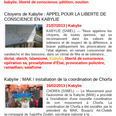
kabylie
,
liberté de conscience
,
pétition
,
soutien
Citoyens de Kabylie : APPEL POUR LA LIBERTE DE
CONSCIENCE EN KABYLIE
21/07/2013
|
Kabylie
KABYLIE (SIWEL) — "Nous appelons les
citoyens, de toutes opinions, qui se
reconnaissent dans les valeurs de
tolérance et de respect de la différence, à
braver publiquement les provocations de
l’état algérien, en venant consommer des
sandwichs et des boissons, dans un climat de fête et de tolérance,...
dictat
,
dwich
,
Islamisme
,
Kabylie
,
liberté de conscience
,
opération sa
,
proselytisme d'Etat
,
provocation policière
,
ramadhan
,
salafisme
Kabylie : MAK / installation de la coordination de Chorfa
16/02/2013
|
Kabylie
CHORFA (SIWEL) — Le Mouvement pour
l'autonomie de la Kabylie (MAK) a procédé
à l'installation d'une nouvelle coordination
de son mouvement à Chorfa. La
coordination de Chorfa a été installés par le
président du MAK, Bouaziz Ait-Chebib
accompagné de Jugurtha Zoubiri, secrétaire national à la...