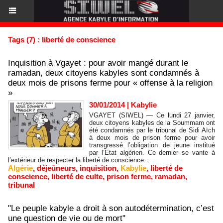
Tags (7) : liberté de conscience
Inquisition à Vgayet : pour avoir mangé durant le
ramadan, deux citoyens kabyles sont condamnés à
deux mois de prisons ferme pour « offense à la religion
»
30/01/2014
|
Kabylie
VGAYET (SIWEL) — Ce lundi 27 janvier,
deux citoyens kabyles de la Soummam ont
été condamnés par le tribunal de Sidi Aïch
à deux mois de prison ferme pour avoir
transgressé l’obligation de jeune institué
par l’Etat algérien. Ce dernier se vante à
l’extérieur de respecter la liberté de conscience...
Algérie
,
déjeûneurs
,
inquisition
,
Kabylie
,
liberté de
conscience
,
liberté de culte
,
prison ferme
,
ramadan
,
tribunal
"Le peuple kabyle a droit à son autodétermination, c’est
une question de vie ou de mort"