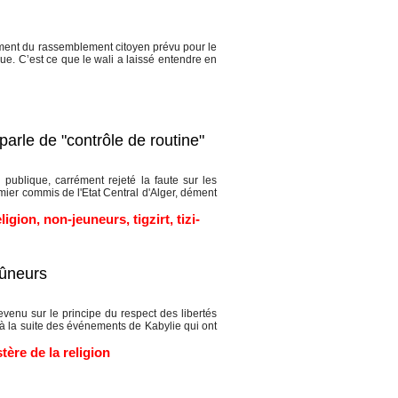
ent du rassemblement citoyen prévu pour le
e. C’est ce que le wali a laissé entendre en
parle de "contrôle de routine"
publique, carrément rejeté la faute sur les
mier commis de l'Etat Central d'Alger, dément
eligion
,
non-jeuneurs
,
tigzirt
,
tizi-
eûneurs
venu sur le principe du respect des libertés
nt à la suite des événements de Kabylie qui ont
tère de la religion