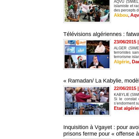
AQVU (SIWEL) 
islamiste et r
des percepts de
Akbou
,
Aqv
Télévisions algériennes : fatw
23/06/2015
ALGER (SIWEL)
terroristes sa
terrorisme islam
Algérie
,
Da
« Ramadan/ La Kabylie, modè
22/06/2015
KABYLIE (SIWEL
Si le constat 
s’endorment sur
Etat algéri
Inquisition à Vgayet : pour a
prisons ferme pour « offense à 