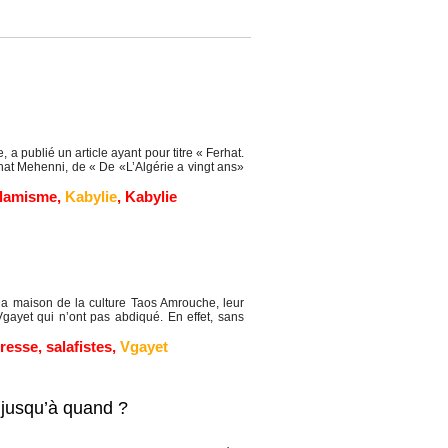
, a publié un article ayant pour titre « Ferhat.
rhat Mehenni, de « De «L’Algérie a vingt ans»
slamisme
,
Kabylie
,
Kabylie
 la maison de la culture Taos Amrouche, leur
gayet qui n’ont pas abdiqué. En effet, sans
resse
,
salafistes
,
Vgayet
s jusqu’à quand ?