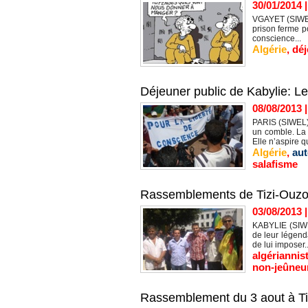
30/01/2014
VGAYET (SIWEL)
prison ferme po
conscience...
Algérie
,
dé
Déjeuner public de Kabylie: L
08/08/2013
PARIS (SIWEL) 
un comble. La 
Elle n’aspire qu
Algérie
,
aut
salafisme
Rassemblements de Tizi-Ouzou e
03/08/2013
KABYLIE (SIWEL
de leur légenda
de lui imposer..
algériannis
non-jeûneu
Rassemblement du 3 aout à Tiz