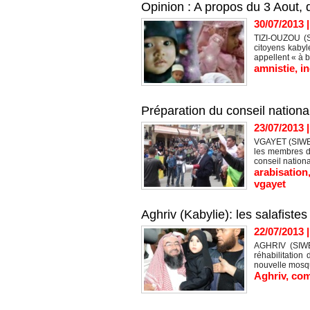
Opinion : A propos du 3 Aout, d
30/07/2013
TIZI-OUZOU (SI
citoyens kabyl
appellent « à b
amnistie
,
in
Préparation du conseil nation
23/07/2013
VGAYET (SIWEL)
les membres du
conseil nationa
arabisation
vgayet
Aghriv (Kabylie): les salafiste
22/07/2013
AGHRIV (SIWEL
réhabilitation
nouvelle mosqué
Aghriv
,
com