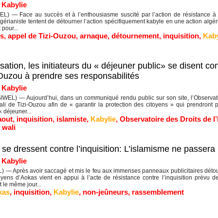
|
Kabylie
) — Face au succès et à l’enthousiasme suscité par l’action de résistance à l’i
gérianiste tentent de détourner l’action spécifiquement kabyle en une action algé
 pour...
es
,
appel de Tizi-Ouzou
,
arnaque
,
détournement
,
inquisition
,
Kaby
sation, les initiateurs du « déjeuner public» se disent co
-Ouzou à prendre ses responsabilités
|
Kabylie
IWEL) — Aujourd’hui, dans un communiqué rendu public sur son site, l’Observat
wali de Tizi-Ouzou afin de « garantir la protection des citoyens » qui prendron
 déjeuner...
aout
,
inquisition
,
islamiste
,
Kabylie
,
Observatoire des Droits de 
,
wali
e dressent contre l’inquisition: L’islamisme ne passera
|
Kabylie
— Après avoir saccagé et mis le feu aux immenses panneaux publicitaires détourn
yens d’Aokas vient en appui à l’acte de résistance contre l’inquisition prévu 
le même jour...
kas
,
inquisition
,
Kabylie
,
non-jeûneurs
,
rassemblement