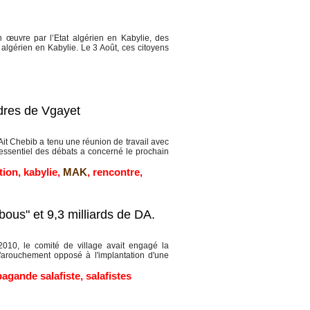
n œuvre par l’Etat algérien en Kabylie, des
algérien en Kabylie. Le 3 Août, ces citoyens
dres de Vgayet
it Chebib a tenu une réunion de travail avec
essentiel des débats a concerné le prochain
tion
,
kabylie
,
MAK
,
rencontre
,
bous" et 9,3 milliards de DA.
010, le comité de village avait engagé la
 farouchement opposé à l'implantation d'une
agande salafiste
,
salafistes