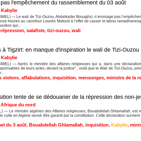
it pas l'empêchement du rassemblement du 03 août
|
Kabylie
IWEL) — Le wali de Tizi-Ouzou, Abdelkader Bouaghzi, n’envisage pas l’empêchem
onze heures au carrefour Lounès Matoub à l’effet de casser le tabou ramadhanesqu
estion qui...
,
répression
,
salafiste
,
tizi-ouzou
,
wali
 à Tigzirt: en manque d'inspiration le wali de Tizi-Ouzou 
|
Kabylie
WEL) — Après le ministre des affaires religieuses qui a, dans une déclaration 
ponsables de leurs actes, devant la justice" , voilà que le Wali de Tizi-Ouzou, pre
...
s violons
,
affabulations
,
inquisition
,
mensonges
,
ministre de la r
uisition tente de se dédouaner de la répression des non-j
|
Afrique du nord
— Le ministre algérien des Affaires religieuses, Bouabdellah Ghlamallah, est re
de culte en Algérie sensé être garanti par la constitution. Cette déclaration survie
el du 3 août
,
Bouabdellah Ghlamallah
,
inquisition
,
Kabylie
,
minis