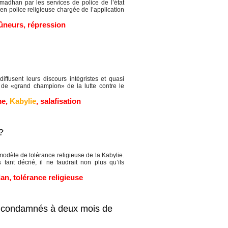
dhan par les services de police de l’état
en police religieuse chargée de l’application
ûneurs
,
répression
fusent leurs discours intégristes et quasi
ié de «grand champion» de la lutte contre le
me
,
Kabylie
,
salafisation
?
modèle de tolérance religieuse de la Kabylie.
 tant décrié, il ne faudrait non plus qu’ils
dan
,
tolérance religieuse
nt condamnés à deux mois de