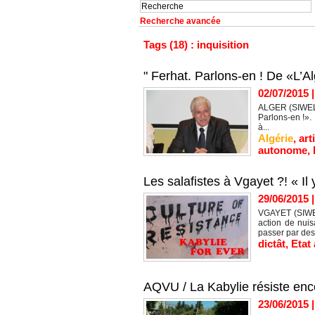
Recherche avancée
Tags (18) : inquisition
" Ferhat. Parlons-en ! De «L’Al
02/07/2015
ALGER (SIWEL) -
Parlons-en !».
à...
Algérie
,
art
autonome
,
Les salafistes à Vgayet ?! « Il y 
29/06/2015
VGAYET (SIWEL)
action de nuis
passer par des.
dictât
,
Etat 
AQVU / La Kabylie résiste encor
23/06/2015