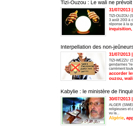
Tizi-Ouzou : Le wali ne prévo
31/07/2013
TIZI-OUZOU (S
3 août 20I3 à 
réponse à la qu
inquisition
Interpellation des non-jeûneurs
31/07/2013
TIZI-WEZZU (SI
gendarmes "res
carrément toute
accorder le
ouzou
,
wali
Kabylie : le ministère de l'inq
30/07/2013
ALGER (SIWEL) 
religieuses et 
vu la...
Algérie
,
app