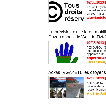
02/08/2013
KABYLIE (SIWEL
d’obédience al
un seul militant
algérianist
En prévision d'une large mobili
Ouzou appelle le Wali de Tizi
02/08/2013
TIZI-OUZOU (S
interpellé le 
appelant à un «
appel du 3 
Tizi-Ouzou
Aokas (VGAYET), les citoyens s
02/08/2013
AOKAS (SIWEL) 
groupe de cito
rassemblement 
Algérie
,
Ao