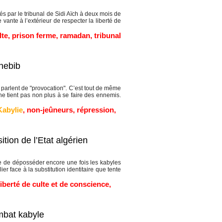
par le tribunal de Sidi Aïch à deux mois de
 vante à l’extérieur de respecter la liberté de
lte
,
prison ferme
,
ramadan
,
tribunal
hebib
parlent de "provocation". C’est tout de même
e tient pas non plus à se faire des ennemis.
Kabylie
,
non-jeûneurs
,
répression
,
tion de l’Etat algérien
e de déposséder encore une fois les kabyles
er face à la substitution identitaire que tente
liberté de culte et de conscience
,
mbat kabyle