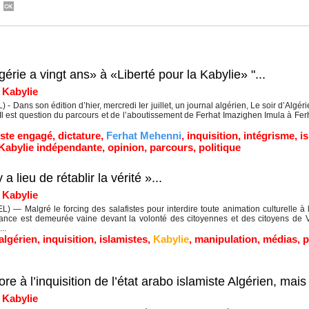
gérie a vingt ans» à «Liberté pour la Kabylie» "...
|
Kabylie
 Dans son édition d’hier, mercredi Ier juillet, un journal algérien, Le soir d’Algérie
 Il est question du parcours et de l’aboutissement de Ferhat Imazighen Imula à Fe
iste engagé
,
dictature
,
Ferhat Mehenni
,
inquisition
,
intégrisme
,
i
Kabylie indépendante
,
opinion
,
parcours
,
politique
a lieu de rétablir la vérité »...
|
Kabylie
 — Malgré le forcing des salafistes pour interdire toute animation culturelle à
ance est demeurée vaine devant la volonté des citoyennes et des citoyens de V
..
algérien
,
inquisition
,
islamistes
,
Kabylie
,
manipulation
,
médias
,
p
e à l’inquisition de l’état arabo islamiste Algérien, mai
|
Kabylie