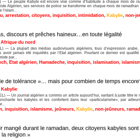
— Le peuple Kabyle est encore visé comme d’habitude à chaque mois de rama
aciste Algérien, ses services de police se transforme en chaque mois de ramadhan 
 l’islam...
u
,
arrestation
,
citoyens
,
inquisition
,
intimidation
,
Kabylie
,
non-je
as, discours et prêches haineux…en toute légalité
|
Afrique du nord
 — La plupart des médias audiovisuels algériens, tous d’expression arabe, dif
ns avoir jamais été inquiétés par l’Etat algérien. Pourtant ce dernier est qualif
iste par...
ech
,
Etat algérien
,
Hamadeche
,
inquisition
,
islamisation
,
islamis
le de tolérance »… mais pour combien de temps encore
|
Kabylie
) — Un journal algérien a commis un article aujourd’hui, vantant à juste titre le 
enchante les kabyles et les confortent dans leur «particularisme», par ailleurs
...
en
,
inquisition
,
islamisme
,
jeûneurs
,
Kabylie
,
non-jeûneurs
,
rama
voir mangé durant le ramadan, deux citoyens kabyles so
la religion »