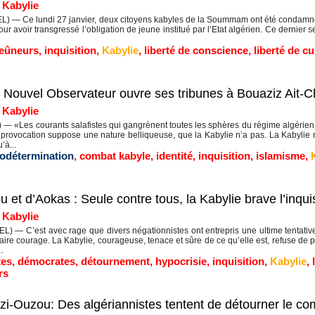
|
Kabylie
 — Ce lundi 27 janvier, deux citoyens kabyles de la Soummam ont été condamnés 
ur avoir transgressé l’obligation de jeune institué par l’Etat algérien. Ce dernier se
jeûneurs
,
inquisition
,
Kabylie
,
liberté de conscience
,
liberté de cu
e Nouvel Observateur ouvre ses tribunes à Bouaziz Ait-C
|
Kabylie
— «Les courants salafistes qui gangrènent toutes les sphères du régime algérien 
provocation suppose une nature belliqueuse, que la Kabylie n’a pas. La Kabylie n
’à...
odétermination
,
combat kabyle
,
identité
,
inquisition
,
islamisme
,
t d’Aokas : Seule contre tous, la Kabylie brave l’inquisi
|
Kabylie
) — C’est avec rage que divers négationnistes ont entrepris une ultime tentativ
ire courage. La Kabylie, courageuse, tenace et sûre de ce qu’elle est, refuse de pli
.
tes
,
démocrates
,
détournement
,
hypocrisie
,
inquisition
,
Kabylie
,
rs
i-Ouzou: Des algériannistes tentent de détourner le co