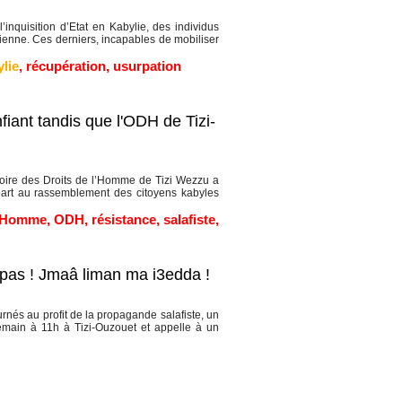
nquisition d’Etat en Kabylie, des individus
rienne. Ces derniers, incapables de mobiliser
lie
,
récupération
,
usurpation
nfiant tandis que l'ODH de Tizi-
oire des Droits de l’Homme de Tizi Wezzu a
t part au rassemblement des citoyens kabyles
l’Homme
,
ODH
,
résistance
,
salafiste
,
 pas ! Jmaâ liman ma i3edda !
és au profit de la propagande salafiste, un
demain à 11h à Tizi-Ouzouet et appelle à un