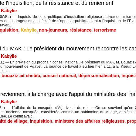
e l’inquisition, de la résistance et du reniement
|
Kabylie
WEL) — Inquiets de cette politique d’inquisition religieuse activement mise e
es ont courageusement décidé de s’opposer publiquement à l'inquisition de l’Etat 
raver...
quisition
,
Kabylie
,
non-jeuneurs
,
résistance
,
terrorisme
al du MAK : Le président du mouvement rencontre les ca
|
Kabylie
 — En prévision du prochain conseil national, le président du MAK, M. Bouaziz A
 mouvement de Vgayet. La séance de travail à eu lieu hier, à 11, à El Kseur. L'
l du...
,
bouaziz ait chebib
,
conseil national
,
dépersonnalisation
,
inquisi
s reviennent à la charge avec l'appui du ministère des "ha
|
Kabylie
) — L'affaire de la mosquée d'Aghriv est de retour. On se souvient qu’en 2
 de l'ancienne mosquée, considérée comme un patrimoine du village, et s’était
e. Le conflit avait...
ité de village
,
inquisition
,
ministère des affaires religieuses
,
prop