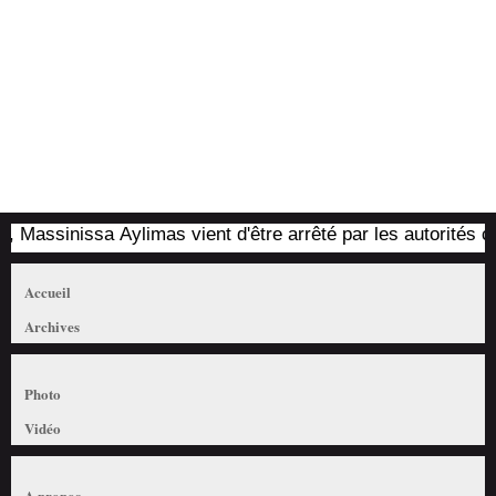
nt d'être arrêté par les autorités coloniales (mis à jour)
18
Accueil
Archives
Photo
Vidéo
A propos