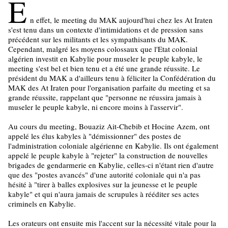
E
n effet, le meeting du MAK aujourd'hui chez les At Iraten
s'est tenu dans un contexte d'intimidations et de pression sans
précédent sur les militants et les sympathisants du MAK.
Cependant, malgré les moyens colossaux que l'Etat colonial
algérien investit en Kabylie pour museler le peuple kabyle, le
meeting s'est bel et bien tenu et a été une grande réussite. Le
président du MAK a d'ailleurs tenu à féliciter la Confédération du
MAK des At Iraten pour l'organisation parfaite du meeting et sa
grande réussite, rappelant que "personne ne réussira jamais à
museler le peuple kabyle, ni encore moins à l'asservir".
Au cours du meeting, Bouaziz Ait-Chebib et Hocine Azem, ont
appelé les élus kabyles à "démissionner" des postes de
l'administration coloniale algérienne en Kabylie. Ils ont également
appelé le peuple kabyle à "rejeter" la construction de nouvelles
brigades de gendarmerie en Kabylie, celles-ci n'étant rien d'autre
que des "postes avancés" d'une autorité coloniale qui n'a pas
hésité à "tirer à balles explosives sur la jeunesse et le peuple
kabyle" et qui n'aura jamais de scrupules à rééditer ses actes
criminels en Kabylie.
Les orateurs ont ensuite mis l'accent sur la nécessité vitale pour la