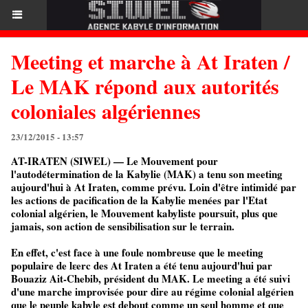
Meeting et marche à At Iraten /
Le MAK répond aux autorités
coloniales algériennes
23/12/2015 - 13:57
AT-IRATEN (SIWEL) — Le Mouvement pour
l'autodétermination de la Kabylie (MAK) a tenu son meeting
aujourd'hui à At Iraten, comme prévu. Loin d'être intimidé par
les actions de pacification de la Kabylie menées par l'Etat
colonial algérien, le Mouvement kabyliste poursuit, plus que
jamais, son action de sensibilisation sur le terrain.
En effet, c'est face à une foule nombreuse que le meeting
populaire de lɛerc des At Iraten a été tenu aujourd'hui par
Bouaziz Ait-Chebib, président du MAK. Le meeting a été suivi
d'une marche improvisée pour dire au régime colonial algérien
que le peuple kabyle est debout comme un seul homme et que