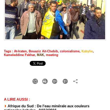
Tags
:
At-Iraten
,
Bouaziz Ait-Chebib
,
colonialisme
,
Kabylie
,
Kameleddine Fekhar
,
MAK
,
meeting
A LIRE AUSSI :
Afrique du Sud : De l'eau minérale aux couleurs