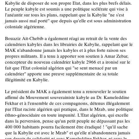
Kabylie de disposer de son propre Etat, dans les plus brefs délais.
Le peuple kabyle est soumis a une politique scélérate qui vise à
l'anéantir sur tous les plans, rappelant que la Kabylie "ne s'est
jamais aussi mal porté" que depuis qu'elle est sous administration
coloniale algérienne.
Bouaziz Ait-Chebib a également réagi au retrait de la vente des
calendriers kabyles dans les librairies de Kabylie, rappelant que le
MAK n'abandonne jamais les kabyles et à plus forte raison ses
propres militants. Il a tenu à apporter son soutien à Amar Zebar,
concepteur du nouveau calendrier kabyle 2966 et a ironisé sur le
fait que l'Etat colonial algérien qui "se sent menacé par un
calendrier" apporte une preuve supplémentaire de sa totale
illégitimité en Kabylie.
Le président du MAK a également tenu a renouveler le soutien
affirmé du Mouvement souverainiste kabyle au Dr. Kameleddine
Fekhar et à l'ensemble de ces compagnons, détenus illégalement
par l'Etat raciste algérien qui pratique, dans le Mzab, une politique
éthno-génocidaire en toute impunité. L'Etat algérien, qui excelle
dans la perversion, pense qu'un petit peuple ne dépassant pas les
400 000 habitants pourra facilement être éradiqué ! "qu'il sache
que la Kabylie est avec le Mzab" et qu'elle n'abandonnera jamais
son devoir de solidarité ni avec Kameleddine Fekhar, ni avec le