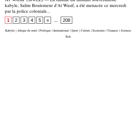
kabyle, Salim Boutemeur d'At Wasif, a été menacée ce mercredi
par la police coloniale...
1
2
3
4
5
»
...
208
Kabylie
|
Afrique du nord
|
Politique
|
International
|
Sport
|
Culture
|
Economie / Finances
|
Sciences
Tech