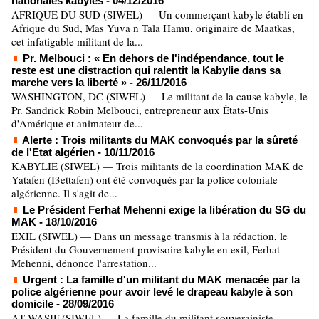
nationales kabyles
- 04/12/2016
AFRIQUE DU SUD (SIWEL) — Un commerçant kabyle établi en
Afrique du Sud, Mas Yuva n Tala Hamu, originaire de Maatkas,
cet infatigable militant de la...
Pr. Melbouci : « En dehors de l'indépendance, tout le
reste est une distraction qui ralentit la Kabylie dans sa
marche vers la liberté »
- 26/11/2016
WASHINGTON, DC (SIWEL) — Le militant de la cause kabyle, le
Pr. Sandrick Robin Melbouci, entrepreneur aux États-Unis
d'Amérique et animateur de...
Alerte : Trois militants du MAK convoqués par la sûreté
de l'Etat algérien
- 10/11/2016
KABYLIE (SIWEL) — Trois militants de la coordination MAK de
Yatafen (I3ettafen) ont été convoqués par la police coloniale
algérienne. Il s'agit de...
Le Président Ferhat Mehenni exige la libération du SG du
MAK
- 18/10/2016
EXIL (SIWEL) — Dans un message transmis à la rédaction, le
Président du Gouvernement provisoire kabyle en exil, Ferhat
Mehenni, dénonce l'arrestation...
Urgent : La famille d'un militant du MAK menacée par la
police algérienne pour avoir levé le drapeau kabyle à son
domicile
- 28/09/2016
AT WASIF (SIWEL) — La famille du militant souverainiste