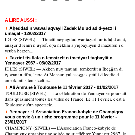
A LIRE AUSSI :
Aḥeddad n wawal aqvayli Zedek Mulud ad d-yezzi i
umaḍal
- 12/02/2017
IDLES (SIWEL) — Timetti neγ agdud war taẓuri, ur tufiḍ d acut,
anaẓur d lemri n uγref, dγa nekkni s yiqbayliyen d inaẓuren i d
yeṭfen ḥerzen...
Tazrigt tis tlata n temsizelt n tmedyazt taqbaylit n
Yennayer 2967
- 05/02/2017
IDLES (SIWEL) — Akken nuɣ tanumi, temkerḍit n Ikeğğan di
tɣiwant n tifra, lεerc At Mensur, yal aseggas yettili-d leqdic d
amerkanti s temsizelt n...
Ali Amrane à Toulouse le 11 février 2017
- 01/02/2017
TOULOUSE (SIWEL) — La célébration de Yennayer se poursuit
dans quasiment toutes les villes de France. Le 11 Février, c'est à
Toulouse qu'un spectacle...
Yennayer : l’Association Franco-kabyle de Champigny
vous convie à un riche programme pour le 11 février
-
23/01/2017
CHAMPIGNY (SIWEL) — L’Association Franco-kabyle de
Champigny organise une soirée pour célébrer Yennayer 2967, le