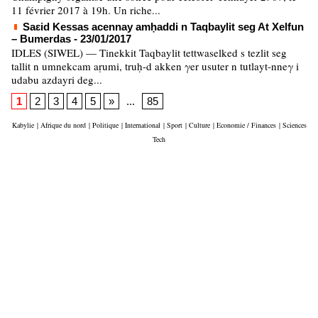
11 février 2017 à 19h. Un riche...
Saɛid Kessas acennay amḥaddi n Taqbaylit seg At Xelfun
– Bumerdas
- 23/01/2017
IDLES (SIWEL) — Tinekkit Taqbaylit tettwaselked s tezlit seg
tallit n umnekcam aṛumi, truḥ-d akken γer usuter n tutlayt-nneγ i
udabu azdayri deg...
1
2
3
4
5
»
...
85
Kabylie
|
Afrique du nord
|
Politique
|
International
|
Sport
|
Culture
|
Economie / Finances
|
Sciences
Tech