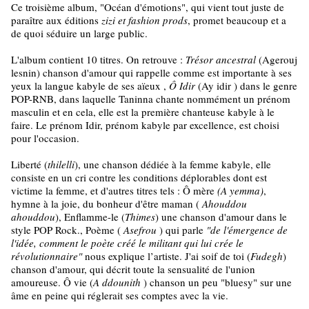
Ce troisième album, "Océan d'émotions", qui vient tout juste de
paraître aux éditions
zizi et fashion prods
, promet beaucoup et a
de quoi séduire un large public.
L'album contient 10 titres. On retrouve :
Trésor ancestral
(Agerouj
lesnin) chanson d'amour qui rappelle comme est importante à ses
yeux la langue kabyle de ses aïeux ,
Ô Idir
(Ay idir ) dans le genre
POP-RNB, dans laquelle Taninna chante nommément un prénom
masculin et en cela, elle est la première chanteuse kabyle à le
faire. Le prénom Idir, prénom kabyle par excellence, est choisi
pour l'occasion.
Liberté (
thilelli
), une chanson dédiée à la femme kabyle, elle
consiste en un cri contre les conditions déplorables dont est
victime la femme, et d'autres titres tels : Ô mère
(A yemma)
,
hymne à la joie, du bonheur d'être maman (
Ahouddou
ahouddou
), Enflamme-le (
Thimes
) une chanson d'amour dans le
style POP Rock., Poème (
Asefrou
) qui parle
"de l'émergence de
l'idée, comment le poète créé le militant qui lui crée le
révolutionnaire"
nous explique l’artiste. J'ai soif de toi (
Fudegh
)
chanson d'amour, qui décrit toute la sensualité de l'union
amoureuse. Ô vie (
A ddounith
) chanson un peu "bluesy" sur une
âme en peine qui réglerait ses comptes avec la vie.