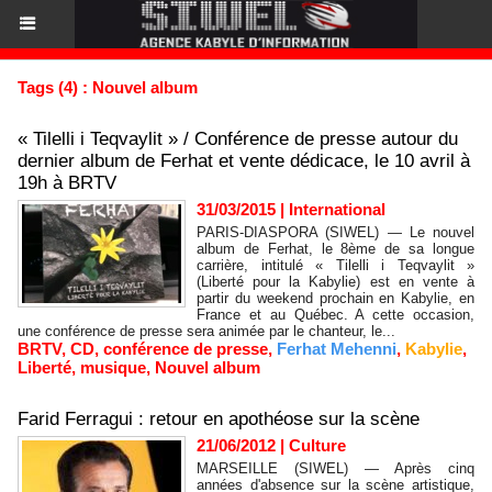
Tags (4) : Nouvel album
« Tilelli i Teqvaylit » / Conférence de presse autour du
dernier album de Ferhat et vente dédicace, le 10 avril à
19h à BRTV
31/03/2015
|
International
PARIS-DIASPORA (SIWEL) — Le nouvel
album de Ferhat, le 8ème de sa longue
carrière, intitulé « Tilelli i Teqvaylit »
(Liberté pour la Kabylie) est en vente à
partir du weekend prochain en Kabylie, en
France et au Québec. A cette occasion,
une conférence de presse sera animée par le chanteur, le...
BRTV
,
CD
,
conférence de presse
,
Ferhat Mehenni
,
Kabylie
,
Liberté
,
musique
,
Nouvel album
Farid Ferragui : retour en apothéose sur la scène
21/06/2012
|
Culture
MARSEILLE (SIWEL) — Après cinq
années d'absence sur la scène artistique,