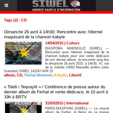
Tags (2) : CD
Dimanche 26 avril à 14h30: Rencontre avec l'éternel
maquisard de la chanson kabyle
14/04/2015
|
Culture
DIASPORA- MARSEILLE (SIWEL) —
Rencontre avec l'éternel maquisard de la
chanson kabyle pour une vente dédicace
de son dernier album. la rencontre aura lieu
le dimanche 26 avril 2015, à 14h30, 47, rue
de la Joliette 13002 Marseille (métro Jules
Guesdes) SIWEL 142247 AVR 15
album
,
CD
,
Ferhat Mehenni
,
Kabylie
,
Liberté
« Tilelli i Teqvaylit » / Conférence de presse autour du
dernier album de Ferhat et vente dédicace, le 10 avril à
19h à BRTV
31/03/2015
|
International
PARIS-DIASPORA (SIWEL) — Le nouvel
album de Ferhat, le 8ème de sa longue