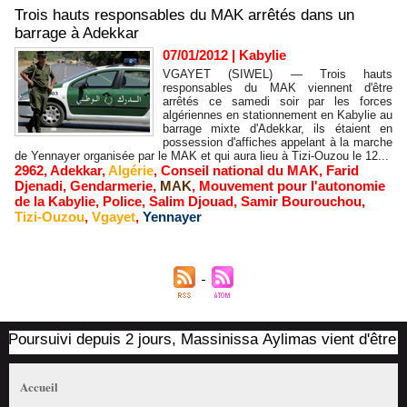
Trois hauts responsables du MAK arrêtés dans un
barrage à Adekkar
07/01/2012
|
Kabylie
VGAYET (SIWEL) — Trois hauts
responsables du MAK viennent d'être
arrêtés ce samedi soir par les forces
algériennes en stationnement en Kabylie au
barrage mixte d'Adekkar, ils étaient en
possession d'affiches appelant à la marche
de Yennayer organisée par le MAK et qui aura lieu à Tizi-Ouzou le 12...
2962
,
Adekkar
,
Algérie
,
Conseil national du MAK
,
Farid
Djenadi
,
Gendarmerie
,
MAK
,
Mouvement pour l'autonomie
de la Kabylie
,
Police
,
Salim Djouad
,
Samir Bourouchou
,
Tizi-Ouzou
,
Vgayet
,
Yennayer
Poursuivi depuis 2 jours, Massinissa Aylimas vient d'être arr
Accueil