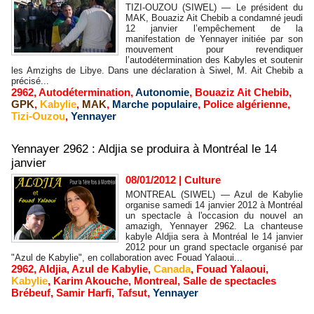
TIZI-OUZOU (SIWEL) — Le président du
MAK, Bouaziz Ait Chebib a condamné jeudi
12 janvier l’empêchement de la
manifestation de Yennayer initiée par son
mouvement pour revendiquer
l’autodétermination des Kabyles et soutenir
les Amzighs de Libye. Dans une déclaration à Siwel, M. Ait Chebib a
précisé...
2962
,
Autodétermination
,
Autonomie
,
Bouaziz Ait Chebib
,
GPK
,
Kabylie
,
MAK
,
Marche populaire
,
Police algérienne
,
Tizi-Ouzou
,
Yennayer
Yennayer 2962 : Aldjia se produira à Montréal le 14
janvier
08/01/2012
|
Culture
MONTREAL (SIWEL) — Azul de Kabylie
organise samedi 14 janvier 2012 à Montréal
un spectacle à l'occasion du nouvel an
amazigh, Yennayer 2962. La chanteuse
kabyle Aldjia sera à Montréal le 14 janvier
2012 pour un grand spectacle organisé par
"Azul de Kabylie", en collaboration avec Fouad Yalaoui...
2962
,
Aldjia
,
Azul de Kabylie
,
Canada
,
Fouad Yalaoui
,
Kabylie
,
Karim Akouche
,
Montreal
,
Salle de spectacles
Brébeuf
,
Samir Harfi
,
Tafsut
,
Yennayer