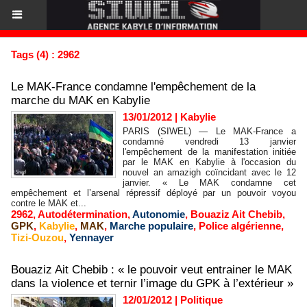
Tags (4) : 2962
Le MAK-France condamne l'empêchement de la
marche du MAK en Kabylie
13/01/2012
|
Kabylie
PARIS (SIWEL) — Le MAK-France a
condamné vendredi 13 janvier
l'empêchement de la manifestation initiée
par le MAK en Kabylie à l'occasion du
nouvel an amazigh coïncidant avec le 12
janvier. « Le MAK condamne cet
empêchement et l’arsenal répressif déployé par un pouvoir voyou
contre le MAK et...
2962
,
Autodétermination
,
Autonomie
,
Bouaziz Ait Chebib
,
GPK
,
Kabylie
,
MAK
,
Marche populaire
,
Police algérienne
,
Tizi-Ouzou
,
Yennayer
Bouaziz Ait Chebib : « le pouvoir veut entrainer le MAK
dans la violence et ternir l’image du GPK à l’extérieur »
12/01/2012
|
Politique