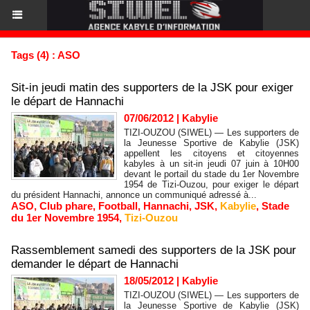
Tags (4) : ASO
Sit-in jeudi matin des supporters de la JSK pour exiger
le départ de Hannachi
07/06/2012
|
Kabylie
TIZI-OUZOU (SIWEL) — Les supporters de
la Jeunesse Sportive de Kabylie (JSK)
appellent les citoyens et citoyennes
kabyles à un sit-in jeudi 07 juin à 10H00
devant le portail du stade du 1er Novembre
1954 de Tizi-Ouzou, pour exiger le départ
du président Hannachi, annonce un communiqué adressé à...
ASO
,
Club phare
,
Football
,
Hannachi
,
JSK
,
Kabylie
,
Stade
du 1er Novembre 1954
,
Tizi-Ouzou
Rassemblement samedi des supporters de la JSK pour
demander le départ de Hannachi
18/05/2012
|
Kabylie
TIZI-OUZOU (SIWEL) — Les supporters de
la Jeunesse Sportive de Kabylie (JSK)