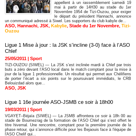
appellent à un rassemblement samedi 19
mai à partir de 14H30 au stade du 1er
Novembre 1954 de Tizi-Ouzou, pour exiger
le départ du président Hannachi, annonce
un communiqué adressé à Siwel. Les supporters du club kabyle de...
ASO
,
Hannachi
,
JSK
,
Kabylie
,
Stade du 1er Novembre
,
Tizi-
Ouzou
Ligue 1 Mise à jour : la JSK s’incline (3-0) face à l’ASO
Chlef
25/05/2011
|
Sport
TIZI-OUZOU (SIWEL) — La JSK s’est inclinée mardi à Chlef par trois
buts a zéro devant l’ASO local dans le match comptant pour la mise à
jour de la ligue 1 professionnelle. Un résultat qui permet aux Chélifiens
de porter l’écart a six points sur le poursuivant immédiats, le CRB
Belouizdad alors que...
ASO
,
JSK
Ligue 1 16e journée ASO-JSMB ce soir à 18h00
19/03/2011
|
Sport
VGAYET–Béjaïa (SIWEL) — La JSMB affrontera ce soir à 18h 00 au
stade de Boumezrag de la formation de l’ASO Chlef qui s’est offert le
titre hivernal. Une rencontre, comptant pour la première journée de la
phase retour, qui s’annonce difficile pour les Bejaouis face à l'équipe de
l'ASO Chelif qui...