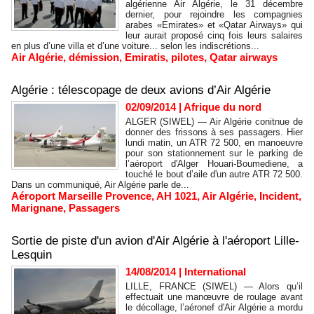
algérienne Air Algérie, le 31 décembre
dernier, pour rejoindre les compagnies
arabes «Emirates» et «Qatar Airways» qui
leur aurait proposé cinq fois leurs salaires
en plus d’une villa et d’une voiture... selon les indiscrétions...
Air Algérie
,
démission
,
Emiratis
,
pilotes
,
Qatar airways
Algérie : télescopage de deux avions d’Air Algérie
02/09/2014
|
Afrique du nord
ALGER (SIWEL) — Air Algérie conitnue de
donner des frissons à ses passagers. Hier
lundi matin, un ATR 72 500, en manoeuvre
pour son stationnement sur le parking de
l’aéroport d'Alger Houari-Boumediene, a
touché le bout d’aile d'un autre ATR 72 500.
Dans un communiqué, Air Algérie parle de...
Aéroport Marseille Provence
,
AH 1021
,
Air Algérie
,
Incident
,
Marignane
,
Passagers
Sortie de piste d'un avion d'Air Algérie à l'aéroport Lille-
Lesquin
14/08/2014
|
International
LILLE, FRANCE (SIWEL) — Alors qu’il
effectuait une manœuvre de roulage avant
le décollage, l’aéronef d'Air Algérie a mordu