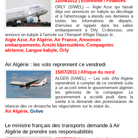
22/09/2012
|
Economie / Finances
ORLY (SIWEL) — Aigle Azur qui faisait
déjà ses annonces en kabyle au décollage
et à l'atterrissage a étendu ses dernières à
toutes les informations de départs,
d'arrivées et rappels dans les salles
embarquement à Orly. Ci-dessous, une
annonce en kabyle à l'arrivée sur l’Aéroport d'Alger Depuis le...
Aigle Azur
,
Air Algérie
,
Air France
,
Annonces
embarquements
,
Arezki Idjerouidène
,
Compagnies
aérienne
,
Langue kabyle
,
Orly
Air Algérie : les vols reprennent ce vendredi
15/07/2011
|
Afrique du nord
ALGER (SIWEL) — Les vols d'Air Algérie
reprendront à compter de ce vendredi suite
à un accord entre le gouvernement algérien
les grévistes de la compagnie. Le
gouvernement a accédé jeudi dans la
soirée à la demande des protestataires de
relancer dès ce dimanche les négociations sur le statut du...
Air Algérie
,
Grève
Le ministre français des transports demande à Air
Algérie de prendre ses responsabilités