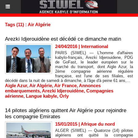
Tags (11) : Air Algérie
Arezki Idjerouidène est décédé ce dimanche matin
24/04/2016
|
International
PARIS (SIWEL) — L'homme d'affaires
kabylo-français, Arezki Idjerouidene, PDG
de GoFast, le leader européen sur le
marché du transport, dont Aigle Azur, la
2ème compagnie aérienne régulière
française, est l'une de ses filiales, est
décédé dans la nuit de samedi à dimanche, à l'âge d'à peine 61 ans,...
Aigle Azur
,
Air Algérie
,
Air France
,
Annonces
embarquements
,
Arezki Idjerouidène
,
Compagnies
aérienne
,
Langue kabyle
,
Orly
14 pilotes algériens quittent Air Algérie pour rejoindre
les compagnie Emirates
15/01/2015
|
Afrique du nord
ALGER (SIWEL) — Quatorze (14) pilotes
algériens ont quitté la compagnie