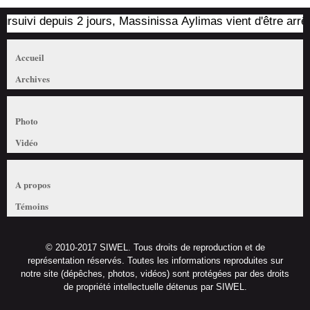
ivi depuis 2 jours, Massinissa Aylimas vient d'être arrêté pa
Accueil
Archives
Photo
Vidéo
A propos
Témoins
© 2010-2017 SIWEL. Tous droits de reproduction et de
représentation réservés. Toutes les informations reproduites sur
notre site (dépêches, photos, vidéos) sont protégées par des droits
de propriété intellectuelle détenus par SIWEL.