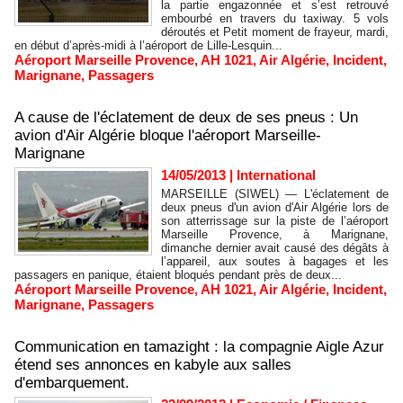
la partie engazonnée et s’est retrouvé
embourbé en travers du taxiway. 5 vols
déroutés et Petit moment de frayeur, mardi,
en début d’après-midi à l’aéroport de Lille-Lesquin...
Aéroport Marseille Provence
,
AH 1021
,
Air Algérie
,
Incident
,
Marignane
,
Passagers
A cause de l'éclatement de deux de ses pneus : Un
avion d'Air Algérie bloque l'aéroport Marseille-
Marignane
14/05/2013
|
International
MARSEILLE (SIWEL) — L'éclatement de
deux pneus d'un avion d'Air Algérie lors de
son atterrissage sur la piste de l’aéroport
Marseille Provence, à Marignane,
dimanche dernier avait causé des dégâts à
l’appareil, aux soutes à bagages et les
passagers en panique, étaient bloqués pendant près de deux...
Aéroport Marseille Provence
,
AH 1021
,
Air Algérie
,
Incident
,
Marignane
,
Passagers
Communication en tamazight : la compagnie Aigle Azur
étend ses annonces en kabyle aux salles
d'embarquement.