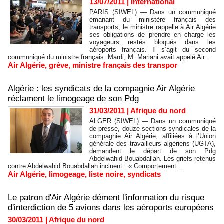
13/07/2011
|
International
PARIS (SIWEL) — Dans un communiqué
émanant du ministère français des
transports, le ministre rappelle à Air Algérie
ses obligations de prendre en charge les
voyageurs restés bloqués dans les
aéroports français. Il s’agit du second
communiqué du ministre français. Mardi, M. Mariani avait appelé Air...
Air Algérie
,
grève
,
ministre français des transpor
Algérie : les syndicats de la compagnie Air Algérie
réclament le limogeage de son Pdg
31/03/2011
|
Afrique du nord
ALGER (SIWEL) — Dans un communiqué
de presse, douze sections syndicales de la
compagnie Air Algérie, affiliées à l’Union
générale des travailleurs algériens (UGTA),
demandent le départ de son Pdg
Abdelwahid Bouabdallah. Les griefs retenus
contre Abdelwahid Bouabdallah incluent : « Comportement...
Air Algérie
,
limogeage
,
liste noire
,
syndicats
Le patron d'Air Algérie dément l'information du risque
d'interdiction de 5 avions dans les aéroports européens
30/03/2011
|
Afrique du nord