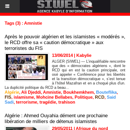
Tags (3) : Amnistie
Après le pouvoir algérien et les islamistes « modérés »,
le RCD offre sa « caution démocratique » aux
terroristes du FIS
13/06/2014
|
Kabylie
ALGER (SIWEL) — L’inqualifiable rencontre
que des « démocrates algériens », dont le
RCD qui en est la caution principale, ont
osé appeler « Conférence pour les libertés
et la transition démocratique », s’est tenue
à l’hôtel Mazafran et en a choqué plus d'un.
La duplicité politique du RCD a beau...
Algérie
,
Ali Djeddi
,
Amnistie
,
Boukhemkhem
,
Bouteflika
,
FIS
,
islamisme
,
Mohcine Bellabes
,
Politique
,
RCD
,
Said
Sadi
,
terrorisme
,
tragédie
,
trahison
Algérie : Ahmed Ouyahia dément une prochaine
libération de milliers de détenus islamistes
29/05/2011
|
Afrique du nord