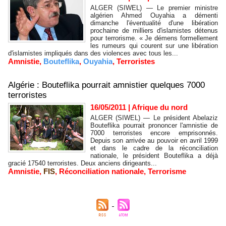
ALGER (SIWEL) — Le premier ministre
algérien Ahmed Ouyahia a démenti
dimanche l'éventualité d'une libération
prochaine de milliers d'islamistes détenus
pour terrorisme. « Je démens formellement
les rumeurs qui courent sur une libération
d'islamistes impliqués dans des violences avec tous les...
Amnistie
,
Bouteflika
,
Ouyahia
,
Terroristes
Algérie : Bouteflika pourrait amnistier quelques 7000
terroristes
16/05/2011
|
Afrique du nord
ALGER (SIWEL) — Le président Abelaziz
Bouteflika pourrait prononcer l'amnistie de
7000 terroristes encore emprisonnés.
Depuis son arrivée au pouvoir en avril 1999
et dans le cadre de la réconciliation
nationale, le président Bouteflika a déjà
gracié 17540 terroristes. Deux anciens dirigeants...
Amnistie
,
FIS
,
Réconciliation nationale
,
Terrorisme