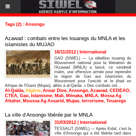
Tags (2) : Ansongo
Azawad : combats entre les touaregs du MNLA et les
islamistes du MUJAO
16/11/2012
|
International
GAO (SIWEL) — La rébellion touareg du
Mouvement national pour la libération de
l'Azawad (MNLA) a lancé, ce vendredi
matin, une offensive armée pour reprendre
la région de Gao aux islamistes du
Mouvement pour l'unicité et le jihad en
Afrique de l'Ouest (Mujao), alliés à al-Qaïda. « Des combats ont...
Al-Qaïda
,
Algérie
,
Ansar Dine
,
Ansongo
,
Azawad
,
CEDEAO
,
CTEA
,
Gao
,
Islamisme
,
Mali
,
Ménaka
,
MNLA
,
Mossa Ag
Attaher
,
Moussa Ag Assarid
,
Mujao
,
terrorisme
,
Touaregs
La ville d’Ansongo libérée par le MNLA
31/03/2012
|
International
TESSALIT (SIWEL) — Après Kidal, c'est la
ville d’Ansongo qui a été libérée tard dans