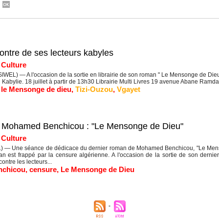
ntre de ses lecteurs kabyles
|
Culture
IWEL) — A l'occasion de la sortie en librairie de son roman " Le Mensonge de Die
 Kabylie. 18 juillet à partir de 13h30 Librairie Multi Livres 19 avenue Abane Ramdan
,
le Mensonge de dieu
,
Tizi-Ouzou
,
Vgayet
e Mohamed Benchicou : "Le Mensonge de Dieu"
|
Culture
) — Une séance de dédicace du dernier roman de Mohamed Benchicou, "Le Menso
an est frappé par la censure algérienne. A l'occasion de la sortie de son der
ntre les lecteurs...
nchicou
,
censure
,
Le Mensonge de Dieu