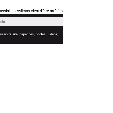
nissa Aylimas vient d'être arrêté par les autorités coloniales (mis à j
oins
ur notre site (dépêches, photos, vidéos)