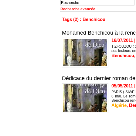
Recherche avancée
Tags (2) : Benchicou
Mohamed Benchicou à la renco
16/07/2011
TIZI-OUZOU ( S
ses lecteurs en
Benchicou
Dédicace du dernier roman d
05/05/2011
PARIS ( SIWEL
6 mai. Le rom
Benchicou renco
Algérie
,
Be