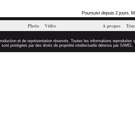
Poursuivi depuis 2 jours, Massi
Photo
Vidéo
A propos
Tém
duction et de représentation réservés. Toutes les informations reproduites s
sont protégées par des droits de propriété intellectuelle détenus par SIWEL.