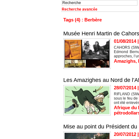
Recherche avancée
Tags (4) : Berbère
Musée Henri Martin de Cahors 
01/08/2014
CAHORS (SIWEL
Edmond Bernus
approches, l’un
Amazighs
,
Les Amazighes au Nord de l’Afr
28/07/2014
RIFLAND (SIWE
sous le feu de
ont été enlevés
Afrique du
pétrodollar
Mise au point du Président du 
20/07/2012