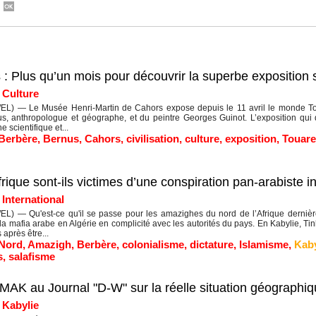
: Plus qu’un mois pour découvrir la superbe exposition
|
Culture
) — Le Musée Henri-Martin de Cahors expose depuis le 11 avril le monde Toua
, anthropologue et géographe, et du peintre Georges Guinot. L’exposition qui 
e scientifique et...
Berbère
,
Bernus
,
Cahors
,
civilisation
,
culture
,
exposition
,
Touar
ique sont-ils victimes d’une conspiration pan-arabiste in
|
International
L) — Qu'est-ce qu'il se passe pour les amazighes du nord de l’Afrique dernièr
 la mafia arabe en Algérie en complicité avec les autorités du pays. En Kabylie, 
 après être...
 Nord
,
Amazigh
,
Berbère
,
colonialisme
,
dictature
,
Islamisme
,
Kaby
s
,
salafisme
MAK au Journal "D-W" sur la réelle situation géographiq
|
Kabylie