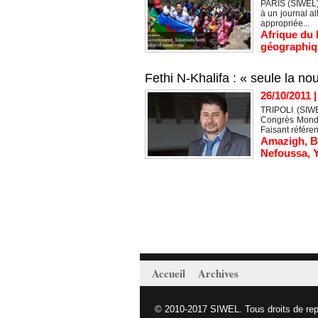
PARIS (SIWEL) 
à un journal a
appropriée...
Afrique du
géographiq
Fethi N-Khalifa : « seule la no
26/10/2011
TRIPOLI (SIWE
Congrès Mondia
Faisant référen
Amazigh
,
B
Nefoussa
,
Accueil
Archives
© 2010-2017 SIWEL. Tous droits de repro