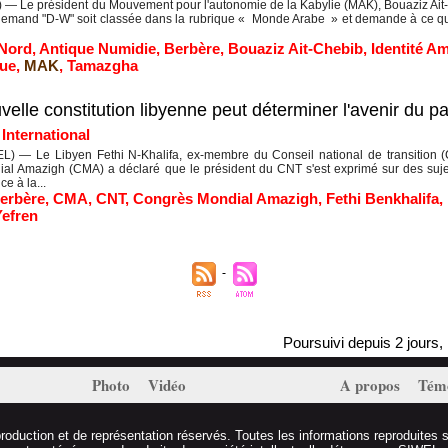
— Le président du Mouvement pour l'autonomie de la Kabylie (MAK), Bouaziz Ait-Ch
llemand "D-W" soit classée dans la rubrique « Monde Arabe » et demande à ce que
 Nord
,
Antique Numidie
,
Berbère
,
Bouaziz Ait-Chebib
,
Identité A
ue
,
MAK
,
Tamazgha
uvelle constitution libyenne peut déterminer l'avenir du p
|
International
L) — Le Libyen Fethi N-Khalifa, ex-membre du Conseil national de transition (C
l Amazigh (CMA) a déclaré que le président du CNT s'est exprimé sur des sujets
ce à la...
erbère
,
CMA
,
CNT
,
Congrès Mondial Amazigh
,
Fethi Benkhalifa
,
Yefren
Poursuivi depuis 2 jours, Ma
Photo
Vidéo
A propos
Tém
duction et de représentation réservés. Toutes les informations reproduites s