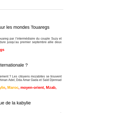
 sur les mondes Touaregs
reg par l’intermédiaire du couple Suzy et
dure jusqu’au premier septembre allie deux
egs
ternationale ?
ement ? Les citoyens mozabites se trouvent
Tinhinan Adel, Dda Amar Gada et Saïd Djennad
lie
,
Maroc
,
moyen-orient
,
Mzab
,
ue de la kabylie