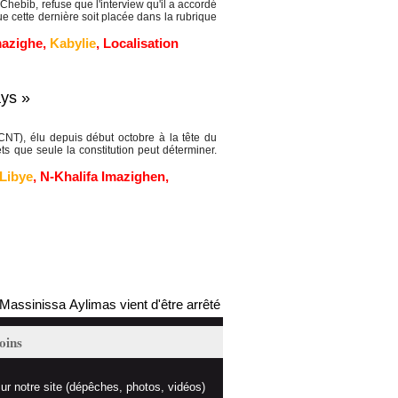
ebib, refuse que l'interview qu'il a accordé
 cette dernière soit placée dans la rubrique
mazighe
,
Kabylie
,
Localisation
ays »
NT), élu depuis début octobre à la tête du
 que seule la constitution peut déterminer.
Libye
,
N-Khalifa Imazighen
,
ssinissa Aylimas vient d'être arrêté par les autorités coloniales (mis 
oins
ur notre site (dépêches, photos, vidéos)