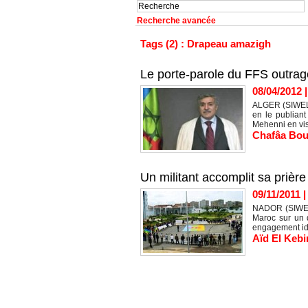
Recherche avancée
Tags (2) : Drapeau amazigh
Le porte-parole du FFS outra
08/04/2012
ALGER (SIWEL) 
en le publiant
Mehenni en visi
Chafâa Bou
Un militant accomplit sa prièr
09/11/2011
NADOR (SIWEL)
Maroc sur un 
engagement iden
Aïd El Kebi