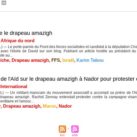
ge le drapeau amazigh
|
Afrique du nord
— Le porte-parole du Front des forces socialistes et candidat à la députation C
 avec l'étoile de David sur son blog. Publiant un article hostile au président 
te au...
iche
,
Drapeau amazigh
,
FFS
,
Israël
,
Karim Tabou
e de l'Aïd sur le drapeau amazigh à Nador pour protester 
|
International
 — Un militant marocain du mouvement associatif a accompli sa prière de l'
drapeau amazigh. Rachid Zennay entendait protester contre la campagne visant
titaire et l'amour...
r
,
Drapeau amazigh
,
Maroc
,
Nador