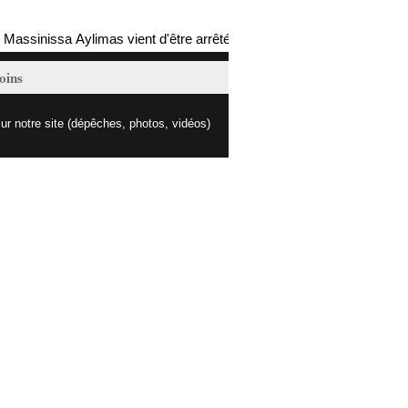
ssinissa Aylimas vient d'être arrêté par les autorités coloniales (mis 
oins
ur notre site (dépêches, photos, vidéos)