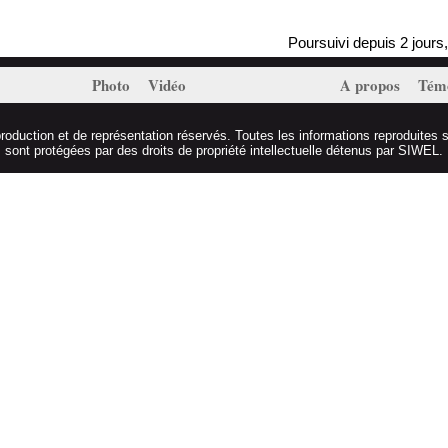
Poursuivi depuis 2 jours, Ma
Photo
Vidéo
A propos
Tém
duction et de représentation réservés. Toutes les informations reproduites s
sont protégées par des droits de propriété intellectuelle détenus par SIWEL.