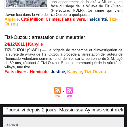
son appartement de la cité « Million », en
face du siège de la Wilaya de Tizi-Ouzou
(Préfecture, NDLR). Ce crime qui vient
d'avoir lieu dans la ville de Tizi-Ouzou, à quelques...
Algérie
,
Cité Million
,
Crimes
,
Faits divers
,
Insécurité
,
Tizi-
Ouzou
Tizi-Ouzou : arrestation d'un meurtrier
24/12/2011
|
Kabylie
TIZI-OUZOU (SIWEL) — La brigade de recherche et d’investigation de
la sûreté de wilaya de Tizi Ouzou a procédé à l'arrestation de l'auteur de
l'homicide volontaire commis lundi dernier sur la personne de S.M. âgé
de 39 ans, résidant à Tizi-Ouzou. Selon le communiqué de la sûreté de
wilaya, une rixe...
Faits divers
,
Homicide
,
Justice
,
Kabylie
,
Tizi-Ouzou
Poursuivi depuis 2 jours, Massinissa Aylimas vient d'être ar
Accueil