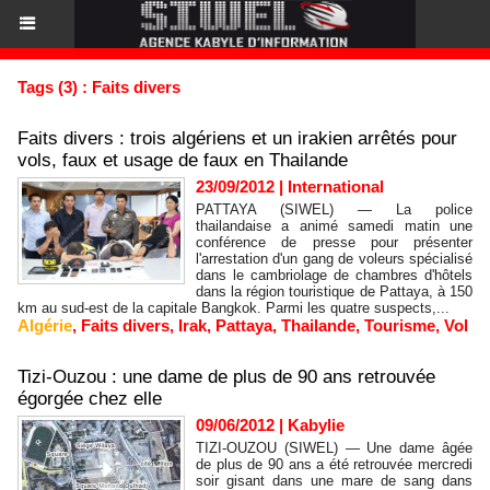
Tags (3) : Faits divers
Faits divers : trois algériens et un irakien arrêtés pour
vols, faux et usage de faux en Thailande
23/09/2012
|
International
PATTAYA (SIWEL) — La police
thailandaise a animé samedi matin une
conférence de presse pour présenter
l'arrestation d'un gang de voleurs spécialisé
dans le cambriolage de chambres d'hôtels
dans la région touristique de Pattaya, à 150
km au sud-est de la capitale Bangkok. Parmi les quatre suspects,...
Algérie
,
Faits divers
,
Irak
,
Pattaya
,
Thailande
,
Tourisme
,
Vol
Tizi-Ouzou : une dame de plus de 90 ans retrouvée
égorgée chez elle
09/06/2012
|
Kabylie
TIZI-OUZOU (SIWEL) — Une dame âgée
de plus de 90 ans a été retrouvée mercredi
soir gisant dans une mare de sang dans