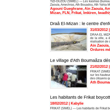
TIZI-OUZOU (SIWEL) — Les kasmas (bureaux d
Zaouia, Amechras, Ath Bouadou, Ath Yahia Mous
Agouni Gueghrane
,
Ain Zaouia
,
Am
Mizan
,
FLN
,
Frikat
,
Imkiren
,
Iwadhi
Draâ El-Mizan : le centre d'e
31/03/2012
DRAA EL MIZAN
de la ville, a
réalisation de 
Ain Zaouia
Ordures m
Le village d'Ath Boumaâza dé
21/02/2012
FRIKAT (SIWEL)
sur les hauteu
des citoyens qu
Ath Bouma
Les habitants de Frikat boycot
18/02/2012
|
Kabylie
FRIKAT (SIWEL) — Les habitants de Frikat boy