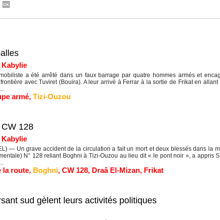
alles
|
Kabylie
mobiliste a été arrêté dans un faux barrage par quatre hommes armés et encagou
rontière avec Tuviret (Bouira). A leur arrivé à Ferrar à la sortie de Frikat en allant
..
upe armé
,
Tizi-Ouzou
le CW 128
|
Kabylie
 — Un grave accident de la circulation a fait un mort et deux blessés dans la m
mentale) N° 128 reliant Boghni à Tizi-Ouzou au lieu dit « le pont noir », a appris 
..
 la route
,
Boghni
,
CW 128
,
Draâ El-Mizan
,
Frikat
ant sud gèlent leurs activités politiques