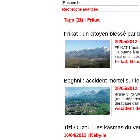
Recherche avancée
Tags (11) : Frikat
Frikat : un citoyen blessé par b
28/05/2012
FRIKAT L'auto
Helouane à la f
s'est enfui. Les.
Frikat
,
Gro
Boghni : accident mortel sur 
26/05/2012
BOGHNI (SIWEL)
(route départe
dérapage d'un.
Accident de
Tizi-Ouzou : les kasmas du vers
16/04/2012
|
Kabylie