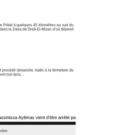
Frikat à quelques 45 kilomètres au sud du
e dans la Daïra de Draâ-El-Mizan d’où dépend
t procédé dimanche matin à la fermeture du
ent non tenu...
sa Aylimas vient d'être arrêté par les autorités coloniales (mis à jour
oins