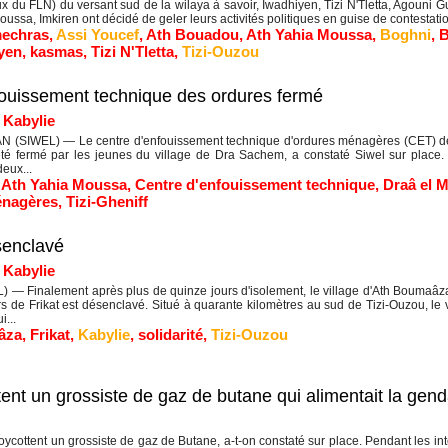
u FLN) du versant sud de la wilaya à savoir, Iwadhiyen, Tizi N'Tletta, Agouni G
sa, Imkiren ont décidé de geler leurs activités politiques en guise de contestatio
echras
,
Assi Youcef
,
Ath Bouadou
,
Ath Yahia Moussa
,
Boghni
,
yen
,
kasmas
,
Tizi N'Tletta
,
Tizi-Ouzou
nfouissement technique des ordures fermé
|
Kabylie
 (SIWEL) — Le centre d'enfouissement technique d'ordures ménagères (CET) de 
 été fermé par les jeunes du village de Dra Sachem, a constaté Siwel sur place.
deux...
,
Ath Yahia Moussa
,
Centre d'enfouissement technique
,
Draâ el 
énagères
,
Tizi-Gheniff
senclavé
|
Kabylie
 — Finalement après plus de quinze jours d'isolement, le village d'Ath Boumaâza 
rs de Frikat est désenclavé. Situé à quarante kilomètres au sud de Tizi-Ouzou, le v
i...
âza
,
Frikat
,
Kabylie
,
solidarité
,
Tizi-Ouzou
tent un grossiste de gaz de butane qui alimentait la gen
cottent un grossiste de gaz de Butane, a-t-on constaté sur place. Pendant les in