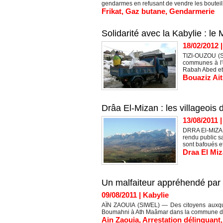
gendarmes en refusant de vendre les bouteille
Frikat
,
Gaz butane
,
Gendarmerie
Solidarité avec la Kabylie : l
18/02/2012
TIZI-OUZOU (SI
communes à l'o
Rabah Abed et 
Bouaziz Ai
Drâa El-Mizan : les villageois
13/08/2011
DRRA El-MIZAN
rendu public s
sont bafoués et
Draa El Mi
Un malfaiteur appréhendé par 
09/08/2011
|
Kabylie
AÏN ZAOUIA (SIWEL) — Des citoyens auxque
Boumahni à Ath Maâmar dans la commune de A
Ain Zaouia
,
Arrestation délinquant