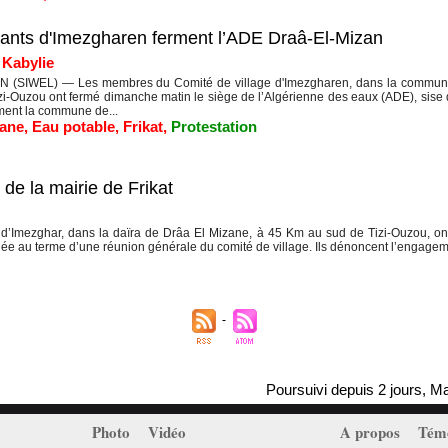
tants d'Imezgharen ferment l’ADE Draâ-El-Mizan
|
Kabylie
 (SIWEL) — Les membres du Comité de village d'Imezgharen, dans la commune 
izi-Ouzou ont fermé dimanche matin le siège de l’Algérienne des eaux (ADE), sis
ment la commune de...
zane
,
Eau potable
,
Frikat
,
Protestation
 de la mairie de Frikat
Imezghar, dans la daïra de Drâa El Mizane, à 45 Km au sud de Tizi-Ouzou, on
idée au terme d’une réunion générale du comité de village. Ils dénoncent l’engagem
Poursuivi depuis 2 jours, Massinis
Photo
Vidéo
A propos
Tém