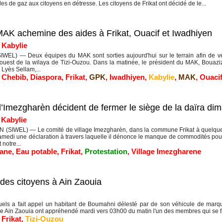
s de gaz aux citoyens en détresse. Les citoyens de Frikat ont décidé de le...
e MAK achemine des aides à Frikat, Ouacif et Iwadhiyen
|
Kabylie
WEL) — Deux équipes du MAK sont sorties aujourd'hui sur le terrain afin de veni
uest de la wilaya de Tizi-Ouzou. Dans la matinée, le président du MAK, Bouazi
Lyès Sellam,...
t Chebib
,
Diaspora
,
Frikat
,
GPK
,
Iwadhiyen
,
Kabylie
,
MAK
,
Ouaci
 d’Imezgharèn décident de fermer le siège de la daïra di
|
Kabylie
 (SIWEL) — Le comité de village Imezgharèn, dans la commune Frikat à quelque
amedi une déclaration à travers laquelle il dénonce le manque de commodités pour
 notre...
zane
,
Eau potable
,
Frikat
,
Protestation
,
Village Imezgharene
des citoyens à Ain Zaouia
ls a fait appel un habitant de Boumahni délesté par de son véhicule de marqu
in Zaouia ont appréhendé mardi vers 03h00 du matin l'un des membres qui se fai
,
Frikat
,
Tizi-Ouzou