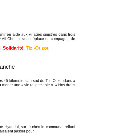
r en aide aux villages sinistrés dans trois
z Ait Chebib, s'est déplacé en compagnie de
f
,
Solidarité
,
Tizi-Ouzou
manche
s 45 kilomètres au sud de Tizi-Ouzoudans a
 mener une « vie respectable ». « Nos droits
e Hyundai, sur le chemin communal reliant
saient passer pour...