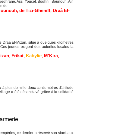
ueghrane, Assi Youcef, Boghni, Bounouh, Ain
n de...
Bounouh
,
de Tizi-Gheniff
,
Draâ El-
Draâ El-Mizan, situé à quelques kilomètres
 Ces jeunes exigent des autorités locales la
Mizan
,
Frikat
,
Kabylie
,
M'Kira
,
à plus de mille deux cents mètres d'altitude
illage a été désenclavé grâce à la solidarité
darmerie
tempéries, ce dernier a réservé son stock aux