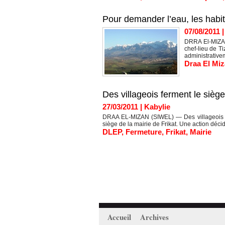
Pour demander l’eau, les habi
07/08/2011
DRRA El-MIZAN
chef-lieu de T
administrative
Draa El Mi
Des villageois ferment le siège
27/03/2011
|
Kabylie
DRAA EL-MIZAN (SIWEL) — Des villageois d’
siège de la mairie de Frikat. Une action déc
DLEP
,
Fermeture
,
Frikat
,
Mairie
Accueil
Archives