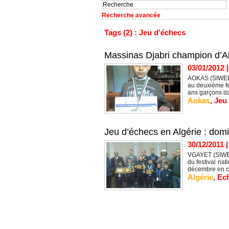
Recherche avancée
Tags (2) : Jeu d’échecs
Massinas Djabri champion d’Al
03/01/2012
AOKAS (SIWEL) 
au deuxième fe
ans garçons da
Aokas
,
Jeu
Jeu d’échecs en Algérie : dom
30/12/2011
VGAYET (SIWEL)
du festival na
décembre en co
Algérie
,
Ech