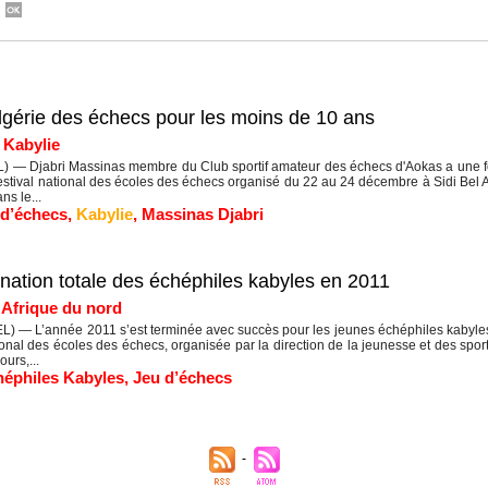
gérie des échecs pour les moins de 10 ans
|
Kabylie
— Djabri Massinas membre du Club sportif amateur des échecs d'Aokas a une fois 
stival national des écoles des échecs organisé du 22 au 24 décembre à Sidi Bel 
ns le...
 d’échecs
,
Kabylie
,
Massinas Djabri
ination totale des échéphiles kabyles en 2011
|
Afrique du nord
 — L’année 2011 s’est terminée avec succès pour les jeunes échéphiles kabyles. 
tional des écoles des échecs, organisée par la direction de la jeunesse et des spo
urs,...
éphiles Kabyles
,
Jeu d’échecs