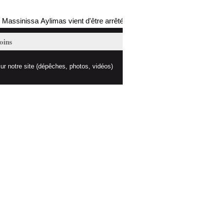
ssinissa Aylimas vient d'être arrêté par les autorités coloniales (mis 
oins
ur notre site (dépêches, photos, vidéos)