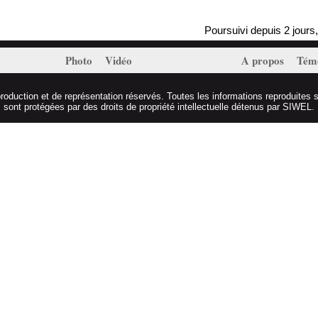
Poursuivi depuis 2 jours, Ma
Photo
Vidéo
A propos
Tém
duction et de représentation réservés. Toutes les informations reproduites s
sont protégées par des droits de propriété intellectuelle détenus par SIWEL.