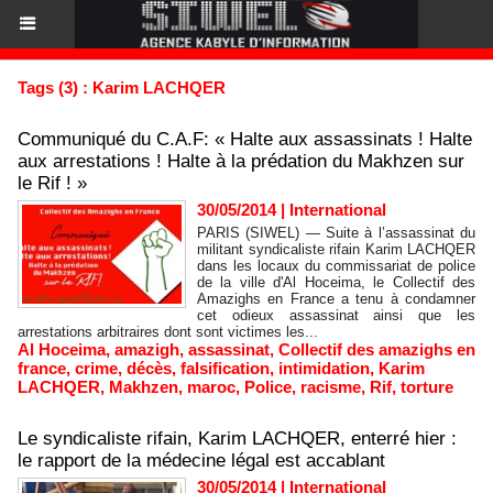
Tags (3) : Karim LACHQER
Communiqué du C.A.F: « Halte aux assassinats ! Halte
aux arrestations ! Halte à la prédation du Makhzen sur
le Rif ! »
30/05/2014
|
International
PARIS (SIWEL) — Suite à l’assassinat du
militant syndicaliste rifain Karim LACHQER
dans les locaux du commissariat de police
de la ville d'Al Hoceima, le Collectif des
Amazighs en France a tenu à condamner
cet odieux assassinat ainsi que les
arrestations arbitraires dont sont victimes les...
Al Hoceima
,
amazigh
,
assassinat
,
Collectif des amazighs en
france
,
crime
,
décès
,
falsification
,
intimidation
,
Karim
LACHQER
,
Makhzen
,
maroc
,
Police
,
racisme
,
Rif
,
torture
Le syndicaliste rifain, Karim LACHQER, enterré hier :
le rapport de la médecine légal est accablant
30/05/2014
|
International