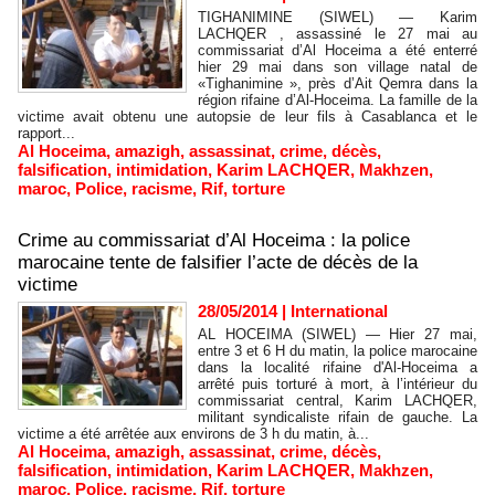
TIGHANIMINE (SIWEL) — Karim
LACHQER , assassiné le 27 mai au
commissariat d’Al Hoceima a été enterré
hier 29 mai dans son village natal de
«Tighanimine », près d’Ait Qemra dans la
région rifaine d’Al-Hoceima. La famille de la
victime avait obtenu une autopsie de leur fils à Casablanca et le
rapport...
Al Hoceima
,
amazigh
,
assassinat
,
crime
,
décès
,
falsification
,
intimidation
,
Karim LACHQER
,
Makhzen
,
maroc
,
Police
,
racisme
,
Rif
,
torture
Crime au commissariat d’Al Hoceima : la police
marocaine tente de falsifier l’acte de décès de la
victime
28/05/2014
|
International
AL HOCEIMA (SIWEL) — Hier 27 mai,
entre 3 et 6 H du matin, la police marocaine
dans la localité rifaine d'Al-Hoceima a
arrêté puis torturé à mort, à l’intérieur du
commissariat central, Karim LACHQER,
militant syndicaliste rifain de gauche. La
victime a été arrêtée aux environs de 3 h du matin, à...
Al Hoceima
,
amazigh
,
assassinat
,
crime
,
décès
,
falsification
,
intimidation
,
Karim LACHQER
,
Makhzen
,
maroc
,
Police
,
racisme
,
Rif
,
torture