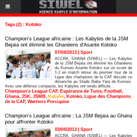
Tags (2) : Kotoko
Champion’s League africaine : Les Kabyles de la JSM
Bejaia ont éliminé les Ghanéens d'Asante Kotoko
07/04/2013
|
Sport
ACCRA, GHANA (SIWEL) — Les Kabyles
de la JSM Bejaia ont éliminé les Ghanéens
du Kumasi Asante Kotoko sur un score de
1-1 en match retour du premier tour de la
Ligue des champions de la CAF discuté ce
dimanche au Stade Baba Yara de Kumasi.
Avec une défense compacte, les Kabyles ont rendu difficile...
Champion's League CAF
,
Espérance de Tunis
,
Football
,
Ghana
,
JSK
,
JSMB
,
Kabylie
,
Kotoko
,
Ligue des Champions
de la CAF
,
Warriors Porcupine
Champion’s League africaine : La JSM Bejaia au Ghana
pour affronter Kotoko
03/04/2013
|
Sport
ACCRA, GHANA (SIWEL) — Les Kabyles