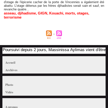
d'otage de l'épicerie cacher de la porte de Vincennes a également été
abattu. L'otage détenus par les frères djihadistes serait sain et sauf, en
revanche quatre...
asseau
,
djihadisme
,
GIGN
,
Kouachi
,
morts
,
otages
,
terrorisme
Poursuivi depuis 2 jours, Massinissa Aylimas vient d'être arr
Accueil
Archives
Photo
Vidéo
A propos