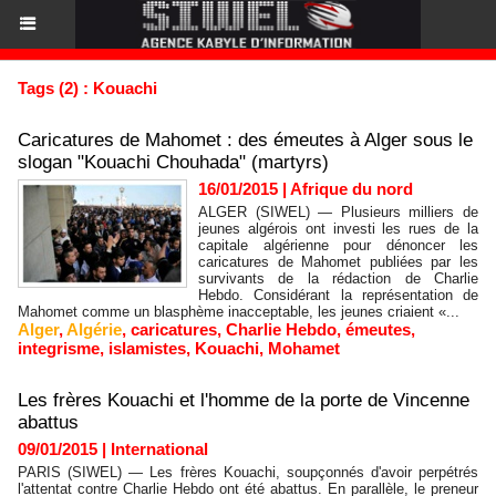
Tags (2) : Kouachi
Caricatures de Mahomet : des émeutes à Alger sous le
slogan "Kouachi Chouhada" (martyrs)
16/01/2015
|
Afrique du nord
ALGER (SIWEL) — Plusieurs milliers de
jeunes algérois ont investi les rues de la
capitale algérienne pour dénoncer les
caricatures de Mahomet publiées par les
survivants de la rédaction de Charlie
Hebdo. Considérant la représentation de
Mahomet comme un blasphème inacceptable, les jeunes criaient «...
Alger
,
Algérie
,
caricatures
,
Charlie Hebdo
,
émeutes
,
integrisme
,
islamistes
,
Kouachi
,
Mohamet
Les frères Kouachi et l'homme de la porte de Vincenne
abattus
09/01/2015
|
International
PARIS (SIWEL) — Les frères Kouachi, soupçonnés d'avoir perpétrés
l'attentat contre Charlie Hebdo ont été abattus. En parallèle, le preneur