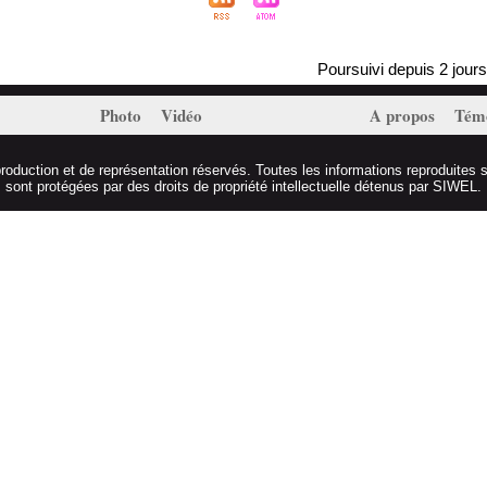
Poursuivi depuis 2 jours, Ma
Photo
Vidéo
A propos
Tém
duction et de représentation réservés. Toutes les informations reproduites s
sont protégées par des droits de propriété intellectuelle détenus par SIWEL.