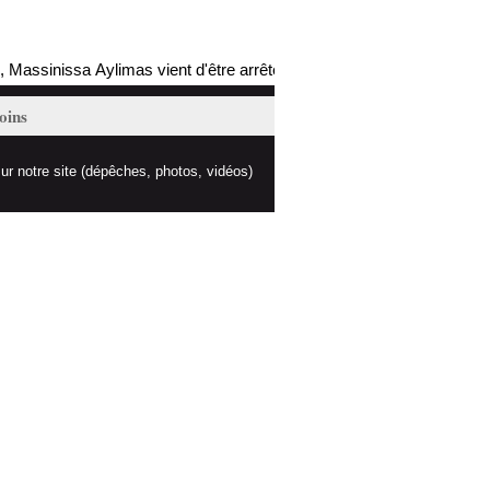
ssinissa Aylimas vient d'être arrêté par les autorités coloniales (mis 
oins
ur notre site (dépêches, photos, vidéos)