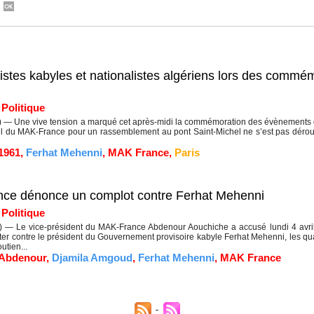
mistes kabyles et nationalistes algériens lors des comm
|
Politique
 — Une vive tension a marqué cet après-midi la commémoration des évènements 
el du MAK-France pour un rassemblement au pont Saint-Michel ne s’est pas déroul
1961
,
Ferhat Mehenni
,
MAK France
,
Paris
nce dénonce un complot contre Ferhat Mehenni
|
Politique
 — Le vice-président du MAK-France Abdenour Aouchiche a accusé lundi 4 avril l
ter contre le président du Gouvernement provisoire kabyle Ferhat Mehenni, les quali
utien...
 Abdenour
,
Djamila Amgoud
,
Ferhat Mehenni
,
MAK France