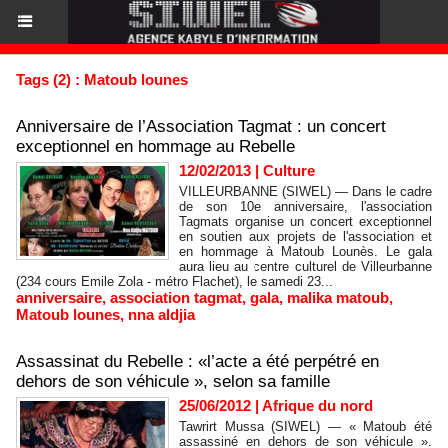
Tags (2) : Matoub lounes
Anniversaire de l’Association Tagmat : un concert
exceptionnel en hommage au Rebelle
12/02/2013
|
Culture
VILLEURBANNE (SIWEL) — Dans le cadre
de son 10e anniversaire, l'association
Tagmats organise un concert exceptionnel
en soutien aux projets de l'association et
en hommage à Matoub Lounès. Le gala
aura lieu au centre culturel de Villeurbanne
(234 cours Emile Zola - métro Flachet), le samedi 23...
anniversaire
,
association tagmat
,
gala
,
malika matoub
,
Matoub lounes
,
nna aldjia
Assassinat du Rebelle : «l’acte a été perpétré en
dehors de son véhicule », selon sa famille
25/06/2012
|
Afrique du nord
Tawrirt Mussa (SIWEL) — « Matoub été
assassiné en dehors de son véhicule ».