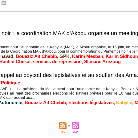
ir : la coordination MAK d’Akbou organise un meeting p
nt pour l’autonomie de la Kabylie (MAK), d’Akbou organise, le 16 juin, un meeti
nu de la Coordination MAK d’Akbou, pour la commémoration du Printemps noir, et e
navad
,
Bouaziz Ait Chebib
,
GPK
,
Karim Mesbah
,
Karim Sidhou
Rachid Chekal
,
services de répression
,
Slimane Arezoug
ppel au boycott des législatives et au soutien des Amaz
|
Politique
WEL) — Le président du Mouvement pour l'autonomie de la Kabylie, Bouaziz Ai
yles au rejet des prochaines élections législatives prévues pour le 10 mai qu
AK s'adressant aux...
Autonomie
,
Bouaziz Ait Chebib
,
Elections législatives
,
Kabylie
,
M