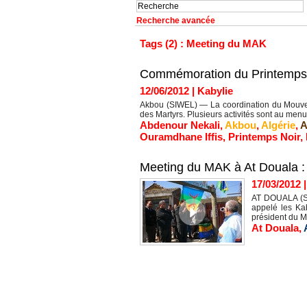
Recherche avancée
Tags (2) : Meeting du MAK
Commémoration du Printemps no
12/06/2012
|
Kabylie
Akbou (SIWEL) — La coordination du Mouveme
des Martyrs. Plusieurs activités sont au me
Abdenour Nekali
,
Akbou
,
Algérie
,
A
Ouramdhane Iffis
,
Printemps Noir
,
Meeting du MAK à At Douala : a
17/03/2012
AT DOUALA (SI
appelé les Kab
président du M
At Douala
,