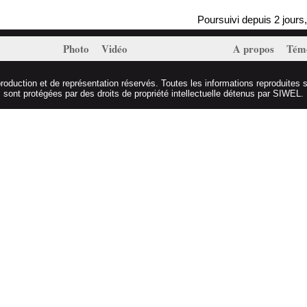
Poursuivi depuis 2 jours, Ma
Photo
Vidéo
A propos
Tém
duction et de représentation réservés. Toutes les informations reproduites s
sont protégées par des droits de propriété intellectuelle détenus par SIWEL.