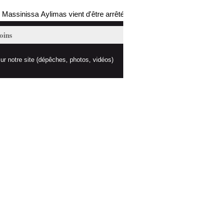
ssinissa Aylimas vient d'être arrêté par les autorités coloniales (mis 
oins
ur notre site (dépêches, photos, vidéos)