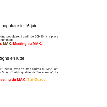
opulaire le 16 juin
ng populaire, à partir de 10H30, à la place
n hommage...
m
,
MAK
,
Meeting du MAK
,
ighs en lutte
t Chebib, avec d'autres cadres du MAK, ont
e M. Ait Chebib qualifie de "mascarade". Le
eeting du MAK
,
Tizi-Ouzou